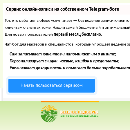
Сервис онлайн-записи на собственном Telegram-боте
Тот, кто работает в сфере услуг, знает — без ведения записи клиент
клиентам о визитах тоже. Нашли самый бюджетный и оптимальный
Для новых пользователей
первый месяц бесплатно
.
Чат-бот для мастеров и специалистов, который упрощает ведение з
—
Сам записывает клиентов и напоминает им о визите;
—
Персонализирует скидки, чаевые, кэшбэк и предоплаты;
—
Увеличивает доходимость и помогает больше зарабатыват
Начать пользоваться сервисом
Веселое Подворье- Главная страница
=>
Огород
=>
Лук
=> 
*
Главная
*
Форум
*
Энциклопедия
*
Магазин
*
Объявления
Луковые тонкости- 
Рейтинг пользователей: