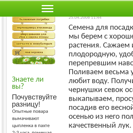
Худший
Лучший
-
Огород
Лук
25.04.2008 11:44
Семена для посадк
мы берем с хороше
растения. Сажаем 
плодородную, удо
перепревшим наво
Поливаем весьма у
Знаете ли
любит воду. Полу
вы?
чернушки севок о
Почувствуйте
выкапываем, прос
разницу!
посадив его весно
Опытные повара
осенью из него по
вымачивают
качественный лук.
цыпленка в пахте
2-3 часа, помещая