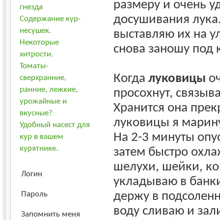
размеру и очень у
гнезда
досушивания лука.
Содержание кур-
несушек.
выставляю их на у
Некоторые
снова заношу под 
хитрости.
Томаты-
Когда
луковицы
оч
сверхранние,
ранние, лежкие,
просохнут, связыва
урожайные и
Хранится она прек
вкусные?
луковицы я марину
Удобный насест для
На 2-3 минуты опу
кур в вашем
курятнике.
затем быстро охл
шелухи, шейки, к
Логин
укладываю в банки
держу в подсоленн
Пароль
воду сливаю и за
Запомнить меня