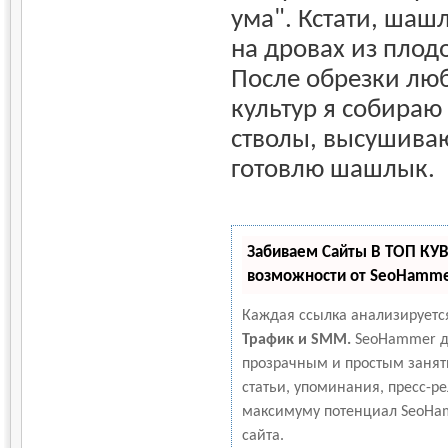
ума". Кстати, шаш
на дровах из плод
После обрезки лю
культур я собираю
стволы, высушиваю
готовлю шашлык.
Забиваем Сайты В ТОП КУ
возможности от SeoHamm
Каждая ссылка анализируетс
Трафик и SMM.
SeoHammer д
прозрачным и простым занят
статьи, упоминания, пресс-ре
максимуму потенциал SeoHa
сайта.