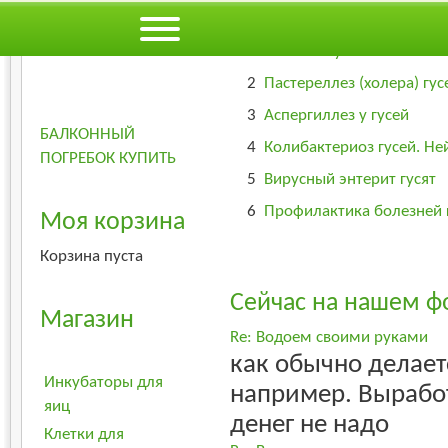
№
Заголовок материала
1
Болезни гусей. Сальмоне
2
Пастереллез (холера) гус
3
Аспергиллез у гусей
БАЛКОННЫЙ
4
Колибактериоз гусей. Ней
ПОГРЕБОК КУПИТЬ
5
Вирусный энтерит гусят
6
Профилактика болезней 
Моя корзина
Корзина пуста
Сейчас на нашем ф
Магазин
Re: Водоем своими руками
как обычно делает
Инкубаторы для
например. Вырабо
яиц
денег не надо
Клетки для