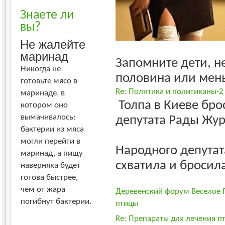
Знаете ли
вы?
Не жалейте
маринад
Запомните дети, н
Никогда не
половина или мень
готовьте мясо в
Re: Политика и политиканы-2
маринаде, в
Толпа в Киеве бро
котором оно
вымачивалось:
депутата Рады Жур
бактерии из мяса
могли перейти в
Народного депутат
маринад, а пищу
схватила и бросила 
наверняка будет
готова быстрее,
чем от жара
Деревенский форум Веселое 
погибнут бактерии.
птицы
Re: Препараты для лечения п