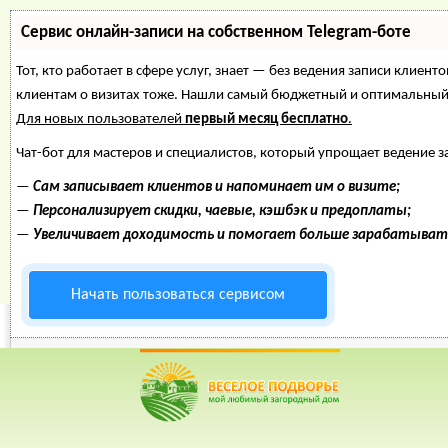
Сервис онлайн-записи на собственном Telegram-боте
Тот, кто работает в сфере услуг, знает — без ведения записи клиент
клиентам о визитах тоже. Нашли самый бюджетный и оптимальный
Для новых пользователей
первый месяц бесплатно
.
Чат-бот для мастеров и специалистов, который упрощает ведение з
—
Сам записывает клиентов и напоминает им о визите;
—
Персонализирует скидки, чаевые, кэшбэк и предоплаты;
—
Увеличивает доходимость и помогает больше зарабатыват
Начать пользоваться сервисом
Веселое Подворье- Главная страница
=>
Гуси
=> Болезни г
*
Главная
*
Форум
*
Энциклопедия
*
Магазин
*
Объявления
Болезни гусей. 
Фильтр по заголовку