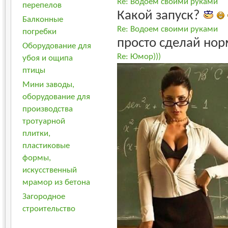
Re: Водоем своими руками
перепелов
Какой запуск?
Балконные
Re: Водоем своими руками
погребки
просто сделай нор
Оборудование для
Re: Юмор)))
убоя и ощипа
птицы
Мини заводы,
оборудование для
производства
тротуарной
плитки,
пластиковые
формы,
искусственный
мрамор из бетона
Загородное
строительство