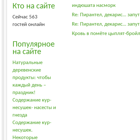
Кто на сайте
индюшата насморк
Re: Пирантел, декарис... запу
Сейчас 563
Re: Пирантел, декарис... запу
гостей онлайн
Кровь в помёте цыплят-бройл
Популярное
на сайте
Натуральные
деревенские
продукты: чтобы
каждый день –
праздник!
Содержание кур-
несушек- насесты и
гнезда
Содержание кур-
несушек.
Некоторые