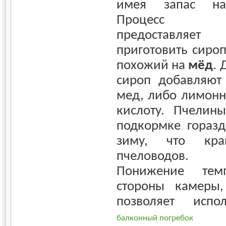
имея запас нат
Процесс ин
предоставляе
приготовить сироп
похожий на
мёд
. 
сироп добавляют
мед, либо лимонн
кислоту. Пчелин
подкормке горазд
зиму, что кр
пчеловодов.
Понижение тем
стороны камеры,
позволяет испо
балконный погребок