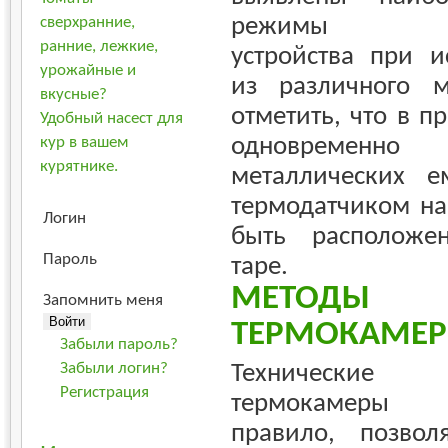
режимы функ
сверхранние,
ранние, лежкие,
устройства при и
урожайные и
из различного м
вкусные?
отметить, что в п
Удобный насест для
одновременно
кур в вашем
курятнике.
металлических е
термодатчиком на
Логин
быть расположе
Пароль
таре.
МЕТОДЫ П
Запомнить меня
ТЕРМОКАМЕР
Забыли пароль?
Технические 
Забыли логин?
Регистрация
термокамеры 
правило, позвол