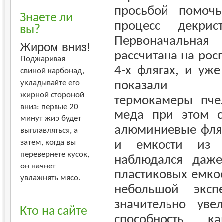
просьбой помочь
Знаете ли
процесс декрис
вы?
Первоначальн
Жиром вниз!
рассчитана на росп
Поджаривая
4-х флягах, и уж
свиной карбонад,
укладывайте его
показали фун
жирной стороной
термокамеры пче
вниз: первые 20
меда при этом с
минут жир будет
алюминиевые фляг
выплавляться, а
затем, когда вы
и емкости из п
перевернете кусок,
наблюдался даж
он начнет
пластиковых емкос
увлажнять мясо.
небольшой эксп
значительно уве
Кто на сайте
способность 