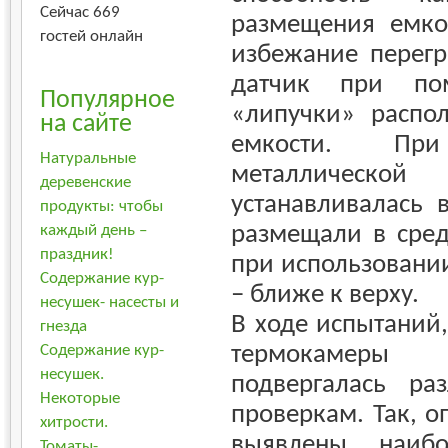
Сейчас 669
размещения емко
гостей онлайн
избежание перегр
датчик при по
Популярное
«липучки» распол
на сайте
емкости. При
Натуральные
металлической
деревенские
устанавливалась 
продукты: чтобы
размещали в сред
каждый день –
праздник!
при использовании
Содержание кур-
– ближе к верху.
несушек- насесты и
В ходе испытаний,
гнезда
термокамер
Содержание кур-
несушек.
подвергалась ра
Некоторые
проверкам. Так, 
хитрости.
выявлены наибо
Томаты-