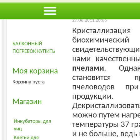
Худший
Лучший
-
Животный мир
Пч
27.06.2011 20:06
Кристаллизац
биохимичес
БАЛКОННЫЙ
свидетельствующи
ПОГРЕБОК КУПИТЬ
нами качественн
пчелами
. Одна
Моя корзина
становится 
Корзина пуста
пчеловодов пр
продукции.
Магазин
Декристаллизовать
можно путем нагре
Инкубаторы для
температуры 37 гр
яиц
и не больше, ведь
Клетки для