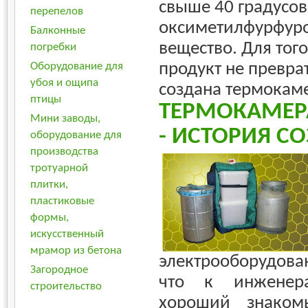
свыше 40 градусов
перепелов
оксиметилфурфуро
Балконные
вещество. Для тог
погребки
продукт не преврат
Оборудование для
убоя и ощипа
создана термокам
птицы
ТЕРМОКАМЕР
Мини заводы,
- ИСТОРИЯ С
оборудование для
производства
тротуарной
плитки,
пластиковые
формы,
искусственный
мрамор из бетона
электрооборудован
Загородное
что к инженер
строительство
хороший знаком