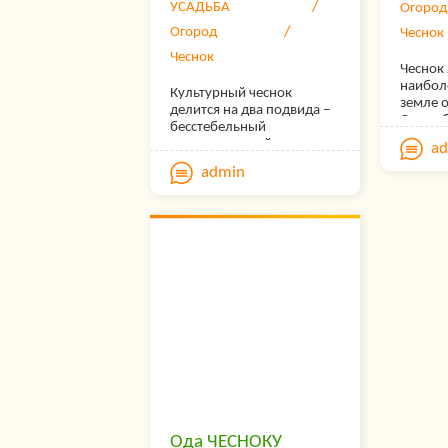
УСАДЬБА
Огород
Огород
Чеснок
Чеснок
Чеснок 
наибол
Культурный чеснок
земле 
делится на два подвида –
Он воз
бесстебельный
улучша
нестрелкующийся и
a
Чеснок
стрелкующийся,
admin
исполь
образующий цветочный
огурцо
стебель. Этот, второй,
других
более зимостоек, его
припра
называют озимым и
т. д.
высаживают осенью –
обычно во второй
половине сентября, т. е. за
пять-шесть недель до
наступления устойчивых
холодов.
Ода ЧЕСНОКУ