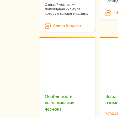
неожид
Озимый чеснок —
Может 
популярная культура,
перейм
a
которую сажают под зиму
в том, 
почти на каждом
средне
приусадебном участке.
Ленинг
Алина Головко
Перед посадкой проводят
меня в
подготовительные
чеснок.
работы: выбирают
причин
подходящее место для
пришел
грядки, удобряют,
климат,
перекапывают,
оказал
обеззараживают почву. От
окульт
грамотной подготовки
напрямую зависит урожай
будущего года.
Рассказываем, как
правильно подготовить
грядку под чеснок осенью,
чем удобрить почву перед
посадкой, какие средства
использовать для
Особенности
Выра
профилактики болезней….
выращивания
озимо
чеснока
УСАДЬ