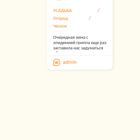
УСАДЬБА
Огород
Чеснок
Очередная зима с
эпидемией гриппа еще раз
заставила нас задуматься
об использовании
естественных средств
admin
защиты, среди которых
чеснок находится на
одном из первых мест.