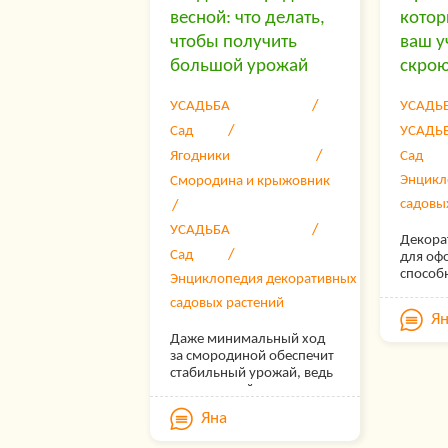
весной: что делать,
котор
чтобы получить
ваш у
большой урожай
скрою
УСАДЬБА
УСАДЬ
Сад
УСАДЬ
Ягодники
Сад
Энцикл
Смородина и крыжовник
садовы
УСАДЬБА
Декора
Сад
для оф
способн
Энциклопедия декоративных
запуще
садовых растений
делают
Я
старый
Даже минимальный ход
забор 
за смородиной обеспечит
посторо
стабильный урожай, ведь
делают 
этот ягодный куст может
главны
расти и плодоносить в
ландша
Яна
спартанских условиях. Но
Часто 
несмотря на стойкость и
заграж