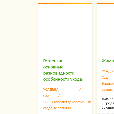
выносливость бросать
многол
кустарник на произвол
растени
судьбы все же не стоит.
которы
Уход за смородиной
сложно
весной – дело
уходе,
обязательное, иначе куст
сад до 
наградит вас мелкими
Берите
кислыми ягодками вместо
вкусного сладкого урожая.
Возьмите на заметку…
Гортензии —
Жимо
основные
УСАДЬ
разновидности,
Сад
особенности ухода
Энцикл
УСАДЬБА
садовы
Сад
Жи́моло
Энциклопедия декоративных
— род 
вьющих
садовых растений
кустар