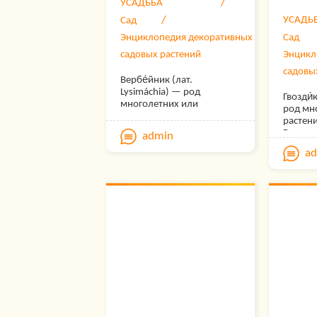
УСАДЬБА
вегетат
УСАДЬ
Сад
Энциклопедия декоративных
Сад
садовых растений
Энцикл
садовы
Вербе́йник (лат.
Lysimáchia) — род
Гвозди́
многолетних или
род мн
двулетних травянистых
растен
растений семейства
Гвозди
admin
Первоцветные
(Primulaceae).
a
Распространение и
экология
Представители вида по
большей части
произрастают в Северном
полушарии, часть видов
произрастает в Южной
Африке и Южной
Америке.
Наибольшее видовое
многообразие
наблюдается в Китае.
На территории России