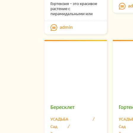
семейс
Гортензия – это красивое
a
(Caprifo
растение с
латинс
пирамидальными или
получил
шаровидными
немецк
соцветиями. Цветки
admin
физика
растения бывают самых
Лоницер
разнообразных расцветок
(1528—
и оттенков. Они собраны в
первон
соцветия, которые
Линней
размещены в основном на
их кап
концах побегов.
(Caprif
чаще вс
выращи
жимоло
Бересклет
Горте
УСАДЬБА
УСАДЬ
Сад
Сад