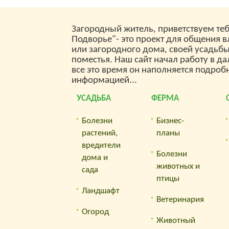
— Продвижение в один клик, интеллекту
подбор запросов, покупка самых лучших 
Загородный житель, приветствуем теб
высокой степенью качества у лучших бир
Подворье"- это проект для общения 
— Регулярная проверка качества ссылок 
или загородного дома, своей усадьб
чем 100 показателям и ежедневный перес
поместья. Наш сайт начал работу в да
показателей качества проекта.
все это время он наполняется подроб
информацией...
— Все известные форматы ссылок: аренд
ссылки, вечные ссылки, публикации (упо
УСАДЬБА
ФЕРМА
мнения, отзывы, статьи, пресс-релизы).
— SeoHammer покажет, где рост или паден
Болезни
Бизнес-
также запросы, на которые нужно обрати
растений,
планы
внимание.
вредители
Болезни
дома и
SeoHammer еще предоставляет технолог
животных и
сада
она ускоряет продвижение в десятки раз,
птицы
результаты появляются уже в течение пер
Ландшафт
дней.
Ветеринария
Огород
Зарегистрироваться и Начать прод
Животный