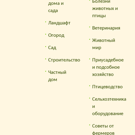
Болезни
дома и
— Раз
животных и
сада
акция
птицы
— Поз
Ландшафт
Ветеринария
счет;
Огород
— Поз
Животный
персо
Сад
мир
— Пом
вам;
Строительство
Приусадебное
— Вкл
и подсобное
Частный
хозяйство
Для н
дом
беспл
Птицеводство
Заре
Сельхозтехника
и
оборудование
Советы от
фермеров