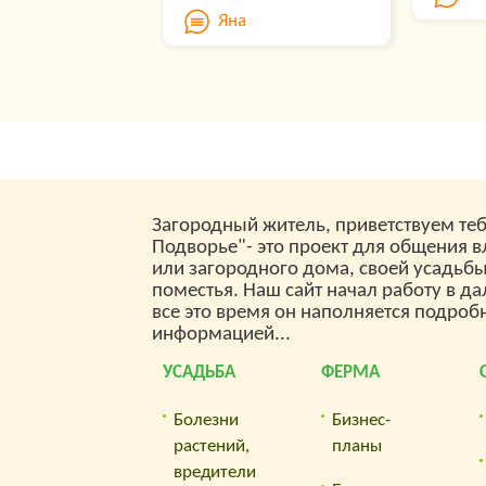
явление
Обработка сада весной
Яна
огород
имеет стратегическое
агроном
значение – именно в это
садовая
время у садовода есть
когда 
возможность уничтожить
приход
опасных насекомых в
дождли
зародыше, не допустить
эффект
активное размножение
клубни
грибковых инфекций и
опасны
вредных бактерий,
помеша
ликвидировать
случае.
распространение вирусов
повыше
Загородный житель, приветствуем теб
по территории участка.
максим
Подворье"- это проект для общения 
Если наивно думаете, что
диагно
или загородного дома, своей усадьб
одноразового
опрыскивания деревьев
поместья. Наш сайт начал работу в да
будет достаточно,…
Сер
все это время он наполняется подроб
информацией...
Tele
УСАДЬБА
ФЕРМА
Попро
основ
Болезни
Бизнес-
— Раз
растений,
планы
— Поз
вредители
загру