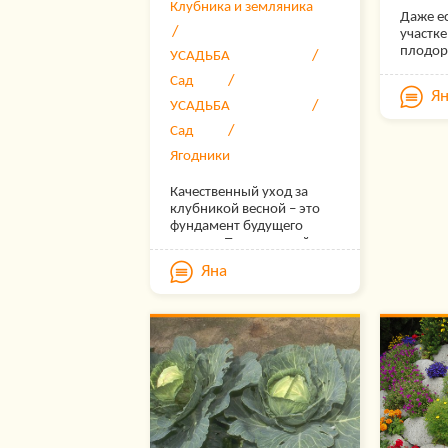
Клубника и земляника
Даже е
участке
плодор
УСАДЬБА
легкая
Сад
органик
Я
что по
УСАДЬБА
будет 
Сад
правил
и свое
Ягодники
внесен
помогу
Качественный уход за
повыси
клубникой весной – это
этой п
фундамент будущего
культур
урожая. После долгой
иммуни
зимовки или во время
Яна
заболе
пересадки клубничные
вкусов
кустики нуждаются в
плодов.
повышенном внимании.
и чем 
Многие сорта садовой
для ма
земляники довольно
урожая
прихотливы к параметрам
выращивания и их
урожайность снижается
даже при малейших
изменениях во внешних
условиях. Рассказываем,