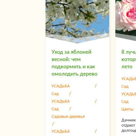
Действовать нужно
последовательно:
чередовать уход с
периодами покоя и
восстановления растений.
В этой статье расскажем,
как ухаживать за
клубникой в открытом…
Уход за яблоней
8 луч
весной: чем
котор
подкормить и как
лето
омолодить дерево
УСАДЬ
УСАДЬБА
Сад
Сад
УСАДЬ
УСАДЬБА
Сад
Сад
Цветы
Садовые деревья
Дачник
отдают
долгоц
УСАДЬБА
роз, к