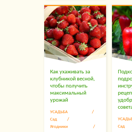
популя
Российские дачники тоже
которы
успели оценить все
дачник
прелести высаживания
участка
такой разновидности
исправ
малиновых саженцев. А
посадк
после того, как
селекционеры вывели
сорта с ускоренным
периодом созревания
ягод, ремонтантная
малина стала популярна
даже в северных районах
страны….
Как ухаживать за
Подко
клубникой весной,
подр
чтобы получить
инстр
максимальный
реце
урожай
удобр
совет
УСАДЬБА
УСАДЬ
Сад
Сад
Ягодники