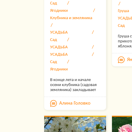
Сад
Ягодники
Груша
Клубника и земляника
УСАДЬ
Сад
УСАДЬБА
Груша с
Сад
прихотл
яблоня
УСАДЬБА
продег
УСАДЬБА
урожай
Я
приходи
Сад
иногда 
Ягодники
есть э
способ
В конце лета и начале
«застав
осени клубника (садовая
плодон
земляника) закладывает
давать
почки урожая следующего
больше
года. Задача садовода в
уходу з
Алина Головко
этот период —
опытны
поддержать ягодную
садово
культуру, только что
профес
отдавшую плоды, и
Предла
правильно подготовить
курс о 
кустики клубники к зиме.
ухажив