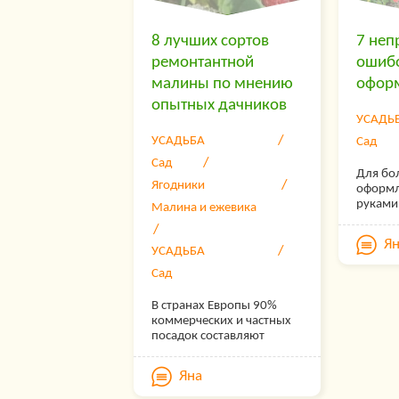
8 лучших сортов
7 неп
ремонтантной
ошибо
малины по мнению
оформ
опытных дачников
УСАДЬ
УСАДЬБА
Сад
Сад
Для бо
Ягодники
оформл
руками
Малина и ежевика
единст
возмож
Я
участо
УСАДЬБА
оригин
Сад
неповт
всех да
В странах Европы 90%
создат
коммерческих и частных
ландша
посадок составляют
правил
ремонтантные сорта
дачи, 
малины, которые радуют
клумбы
Яна
урожаями дважды за
расска
сезон – летом и осенью.