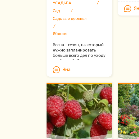
УСАДЬБА
участок
Я
самой 
Сад
Декора
Садовые деревья
для дач
период
можно 
Яблоня
цветочн
любит 
Весна – сезон, на который
красото
нужно запланировать
хлопот 
больше всего дел по уходу
рекоме
за яблоней. Лечение,
сортов 
побелка, прививка,
отлича
Яна
подкормка, обрезка,
выносл
защита от болезней и
неприх
вредных насекомых –
стабил
главное ничего не
протяж
упустить и все делать в
свое время и по правилам.
Правильный уход за
яблоней наградит вас
богатым урожаем вкусных
сочных яблок, а вот
ошибки дерево может…