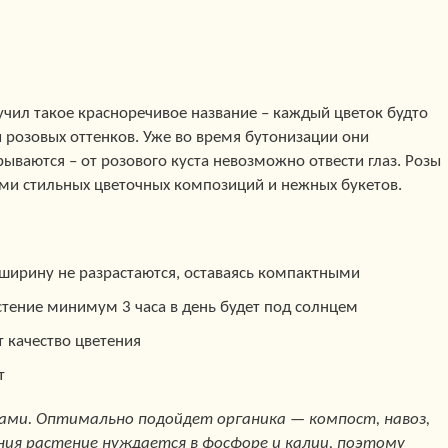
учил такое красноречивое название – каждый цветок будто
 розовых оттенков. Уже во время бутонизации они
рываются – от розового куста невозможно отвести глаз. Розы
ками стильных цветочных композиций и нежных букетов.
в ширину не разрастаются, оставаясь компактными
стение минимум 3 часа в день будет под солнцем
т качество цветения
т
ами. Оптимально подойдет органика — компост, навоз,
ния растение нуждается в фосфоре и калии, поэтому