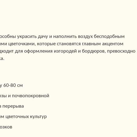
пособны украсить дачу и наполнить воздух бесподобным
ми цветочками, которые становятся главным акцентом
одходит для оформления изгородей и бордюров, превосходно
а.
ту 60-80 см
озы и почвопокровной
з перерыва
ям цветочных культур
озков