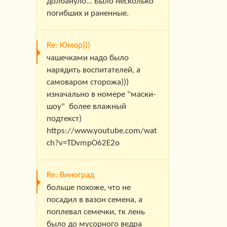
долбануло... Было несколько
погибших и раненные.
Re: Юмор)))
чашечками надо было
нарядить воспитателей, а
самоваром сторожа)))
изначально в номере "маски-
шоу" более влажный
подтекст)
https://www.youtube.com/wat
ch?v=TDvmpO62E2o
Re: Виноград
больше похоже, что не
посадил в вазон семена, а
поплевал семечки, тк лень
было до мусорного ведра