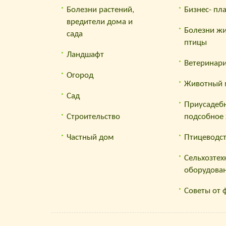
Болезни растений,
Бизнес- пл
вредители дома и
Болезни ж
сада
птицы
Ландшафт
Ветеринар
Огород
Животный 
Сад
Приусадеб
Строительство
подсобное 
Частный дом
Птицеводс
Сельхозтех
оборудова
Советы от