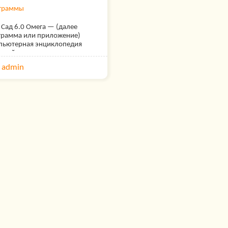
граммы
 Сад 6.0 Омега — (далее
грамма или приложение)
пьютерная энциклопедия
тений, планировщик сада и
оредактор. Программа
admin
дназначена как для
фессионального дизайнера
шафтов так и для человека
остоятельно занимающегося
им садом.Пользуясь
иклопедией растений, можно
различным критериям
аска цветов и листьев, время
тения, размер) подобрать
ение и разместить его на
е сада. Календарь цветения и
должительности жизни
твы позволит подобрать
ения по окраске цветков,
ьев и времени цветения. В
иклопедии есть информация о
е чем 7500 растениях по 30
азателям (форма, размеры,
, применение и т.п.). Каждое