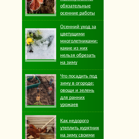
обязательные
осенние работы
Осенний уход за
цветущими
многолетниками:
какие из них
нельзя обрезать
на зиму
Что посадить под
зиму в огороде:
овощи и зелень
для ранних
урожаев
Как недорого
утеплить курятник
на зиму своими