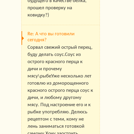
будущего в качестве белка,
прошел проверку на
ковидку?)
Re: А что вы готовили
сегодня?
Сорвал свежий острый перец,
буду делать соус.Соус из
острого красного перца к
дичи и прочему
мясу\рыбеУже несколько лет
готовлю из доморощенного
красного острого перца соус к
дичи, и любому другому
мясу. Под настроение его и к
рыбке употребляю. Делюсь
рецептом с теми, кому не
лень заниматься готовкой
самому.Хочу заострить