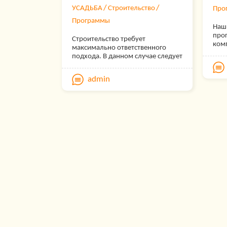
УСАДЬБА
Строительство
Про
Программы
Наш
про
Строительство требует
ком
максимально ответственного
рас
подхода. В данном случае следует
фот
все тщательно спланировать и
пре
рассчитать. А поможет в этом
admin
про
удобная программа DefSmeta. В
ланд
чем состоят преимущества ее
сам
использования?
сво
энц
по 
(окр
цве
раст
план
про
лис
раст
лист
энц
боле
пок
цвет