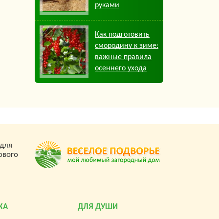
руками
Как подготовить
смородину к зиме:
важные правила
осеннего ухода
 для
ового
КА
ДЛЯ ДУШИ