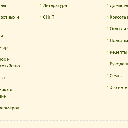
аны
Литература
Домашн
ивотных и
СНиП
Красота 
Отдых и
ия
Полезны
мир
Рецепты
ное и
Рукодел
хозяйство
Семья
тво
Это инте
ника и
ние
 фермеров