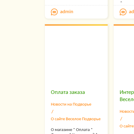
— Вкл
даче, загородная
Форум
макс
семейная жизнь.
продв
admin
a
Украшаем дом к
Достав
Для н
праздникам. Шашлык,
товара 
Что
барбекю, детская
магази
беспл
площадка, качели
Подвор
Здоровье- диеты,
Доставк
— Про
Заре
здоровый образ жизни,
приобр
подбо
правильное питание,
магазин
Фермер
высок
массаж, природная
осущес
рецепт
косметика. Отдых- туризм,
России
— Рег
мясо кр
рыбалка, увлечения и
платеж
перепе
чем 1
хобби, сельский туризм,
трансп
колбаса
экотуризм
компан
показ
выпечка
выбранн
— Все
солень
при ус
ссылк
товара 
мнени
Оплата заказа
Интер
— Seo
Весел
Новости на Подворье
также
Новост
вним
О сайте Веселое Подворье
SeoHa
О сайт
О магазине * Оплата *
она у