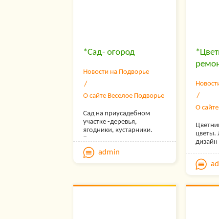
богато
опытом
руково
для тех
научить
и любит
*Сад- огород
*Цвет
земле, 
ремо
городом
Новости на Подворье
коттед
поселк
Новост
в мире.
О сайте Веселое Подворье
«Весел
постоя
О сайт
Сад на приусадебном
дополн
участке -деревья,
энцикл
Цветни
ягодники, кустарники.
приуса
цветы.
Болезни и вредители сада
садовод
дизайн
Огород. Помидоры, лук,
ландша
участк
admin
огурцы, перец, тыква,
также 
усадьб
капуста, чеснок, зелень,
a
интере
растен
арбуз, картофель.
друже
Строит
дереве
загоро
различ
различ
которы
построе
доступ
курятни
благод
сооруж