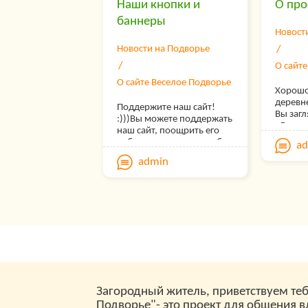
Наши кнопки и
О про
некото
долгос
статусе
баннеры
сотруд
вам бу
Новост
длител
дополн
наших 
Новости на Подворье
На «Ве
О сайт
собран
пополн
О сайте Веселое Подворье
Хорошо
огромн
деревне
различ
Поддержите наш сайт!
Вы загл
на тем
:)))Вы можете поддержать
«Весел
жизни- 
наш сайт, поощрить его
Основна
фермер
работу , разместив у себя
a
проект
статьи 
(в ЖЖ, блоге или любом
admin
для об
загоро
другом ресурсе) нашу
опытом
по поку
кнопочку, баннер или
фермер
и обуст
текстовую ссылку.Просто
домовл
дома, 
скопируйте любой из
и в мир
фермы, 
нижеприведённых HTML-
стать о
ландша
кодов и вставьте в любое
популя
участк
место Вашей странички!
инфор
развед
Разместив наш код
источн
и лече
,пожалуйста,не
в Росси
домашн
стесняйтесь сообщить нам
широки
птицы и
об этом!:)))Также будем
для ра
Загородный житель, приветствуем теб
«Весел
благодарны за Ваши идеи
поиска
проект 
Подворье"- это проект для общения 
и их воплощение в виде