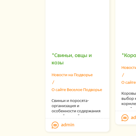
виртуа
правил
памятн
окрол, 
оценка
крольч
специа
участие
любой
органи
встречи
для на
посетит
реальн
*Свиньи, овцы и
*Коро
Ежедне
козы
приним
Новост
со всех
Садово
Новости на Подворье
фермер
О сайт
пчелов
специа
О сайте Веселое Подворье
Коровы,
животн
выбор 
также 
Свиньи и поросята-
кормле
хозяйс
организация и
хозяйст
разноо
особенности содержания
выращи
птицей 
свиней в хозяйстве,
a
телят
перепел
разведение, , отбор, уход
admin
Лошадь 
а также
за поросятами, откорм на
содерж
имеютс
мясо
уход з
овцы, 