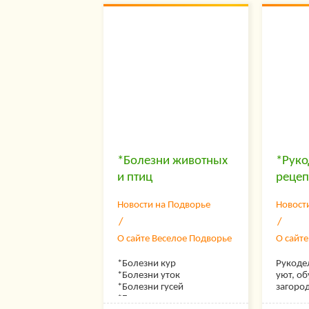
Овцы и козы- чем
воспит
рогатый
кормить, как доить,
заездк
Наши г
разведение, помещение
плугом
огород 
для коз и овец, как
заложи
выбрать козу, породы коз,
цыплят,
породы овец, уход за
домашн
козлятами
эколог
разноо
продук
мяса, о
картофе
фруктов
наварит
*Болезни животных
*Руко
закрути
семью,
и птиц
реце
животн
делятс
Новости на Подворье
Новост
страниц
начина
житель-
О сайте Веселое Подворье
О сайт
все от
возник
*Болезни кур
Рукоде
переезд
*Болезни уток
уют, об
деревн
*Болезни гусей
загоро
Мы пос
*Болезни индеек
интерье
продол