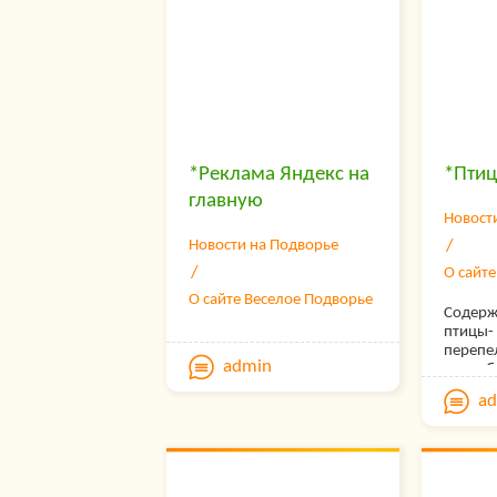
загоро
поможе
недавн
жить в 
станет
общени
фермер
деятель
обеспе
*Реклама Яндекс на
*Птиц
интере
главную
доска 
различ
Новост
сельск
Новости на Подворье
темати
О сайт
магази
приобр
О сайте Веселое Подворье
товары
Содерж
хозяйст
птицы- 
инкуба
перепел
admin
балкон
подсоб
хранен
Инкуба
a
урожая.
птицы,
принять
яиц
интере
Кролик
разноо
содерж
фотогра
хозяйст