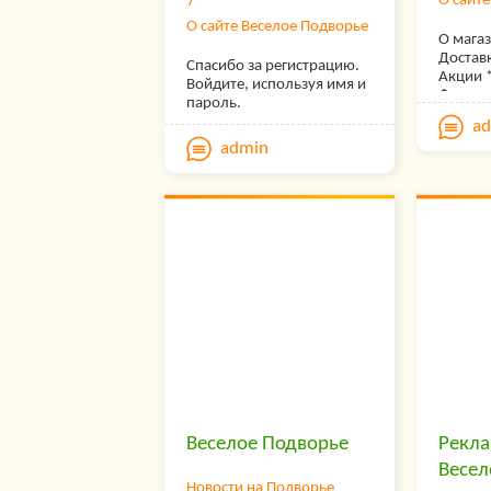
О сайт
магази
устроит
О сайте Веселое Подворье
О магаз
и тех, 
Доставк
приуса
Спасибо за регистрацию.
Акции 
хозяйст
Войдите, используя имя и
Форум
своей 
пароль.
постоя
a
Как сде
расшир
admin
магази
ассорт
Подвор
предла
Для тог
товаро
покупк
дополн
магазин
ваших 
напиши
пожела
адрес и
предст
В пись
интерн
выбран
фирмен
под ва
самих 
требуе
КАК СД
ваш по
* Для т
индекс
заказ в
телефо
выбери
получа
вас тов
Вы так 
«Купит
Веселое Подворье
Рекла
заказ, 
форму 
телефо
Весел
Наш ма
Мы выш
Новости на Подворье
вам по