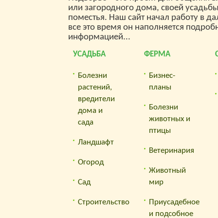
объеди
публику
или загородного дома, своей усадьб
новых кнопок и
интере
что пол
баннеров.Наша кнопка
поместья. Наш сайт начал работу в да
хозяйс
нашим 
88×31: HTML-код: <a
все это время он наполняется подроб
и прос
форум-
href=»//dv0r.ru/images/dv0r.gif»
информацией...
природ
любимы
width=»88″height=»31″
животн
нем в 
border=»0″ alt=»Веселое
почему
УСАДЬБА
ФЕРМА
атмосф
Подворье»></a>Наш
разводи
практи
баннер 100*100: HTML-
или вы
людей-
код: <a
Болезни
Бизнес-
болезн
загоро
href=»//dv0r.ru/images/bannerdv0r.gif
заложит
растений,
планы
только
width=»100″ height=»100″
сажать 
пересел
border=»0″ alt=»Веселое
вредители
удобрят
так и с
Подворье»></a>Наша
Болезни
дома и
сорняк
своем д
текстовая ссылка HTML-
животных и
вредит
фермер
сада
код: <a href=»/a>BB-код:
вырасти
эксперт
птицы
[url=/url]Для денежных
как не 
Если в
переводов в поддержку
Ландшафт
погибн
по про
развития сайта,а также за
Ветеринария
свой са
недвиж
оплату услуг,
пруд, и
Огород
садовой
предоставляемых на сайте
альпий
Животный
зоомаг
мы принимаем «Яндекс
перееха
произв
Деньги» Визитка для
Сад
мир
чего на
ветпреп
выставок : Электронный
Идеи ф
продав
адрес для контактов:
Строительство
Приусадебное
бизнес
стройм
занима
саженце
и подсобное