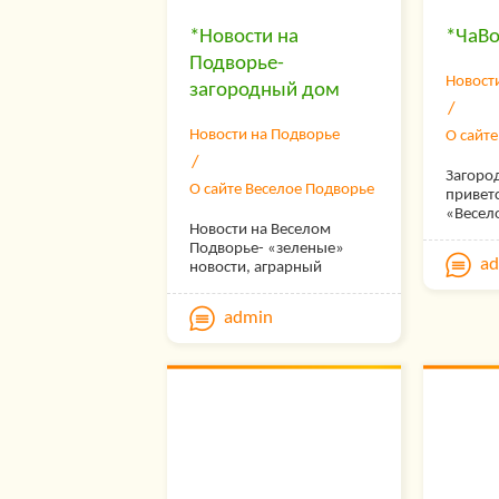
*Новости на
*ЧаВо
Подворье-
Новост
загородный дом
Новости на Подворье
О сайт
Загоро
О сайте Веселое Подворье
приветс
«Весел
Новости на Веселом
лучшее 
Подворье- «зеленые»
общени
a
новости, аграрный
или за
комплекс, новости
своей 
сельского хозяйства,
родово
admin
прогноз погоды
Нашему
Загородный дом и
лет и в
усадьба. Фермерские
наполня
секреты, опыт практиков.
расска
Истории сельчан «Вот моя
подроб
деревня». Разное о
загоро
животных. Пчеловодство
приуса
хозяйст
собств
Веселое