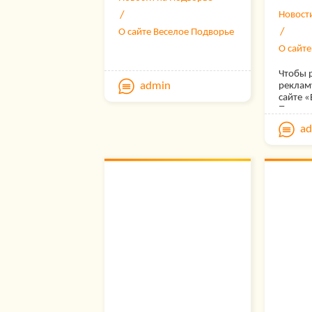
покупк
конфид
Новост
наложе
предос
О сайте Веселое Подворье
почтой 
информ
* Если 
О сайт
сайте 
причин
Чтобы 
отправь
admin
реклам
назван
сайте «
товара,
Подвор
данным
письмо 
a
почтов
опишит
индекс
******
* В на
Весело
приобр
из кру
как на
России 
платежо
загоро
предоп
существ
осущес
уже бол
России
дружно
трансп
людей,
компан
загоро
частно
приходя
После 
подели
заказа 
и у нас
в обраб
нацеле