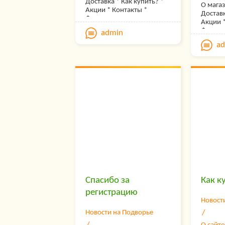
Доставка * Как купить? *
О магаз
резул
Акции * Контакты *
Доставк
дней.
Форум
Акции 
Форум
admin
Заре
Оплата заказанного
товара в нашем интернет-
a
Добро 
магазине
интерн
Оплата заказа, сделанного
Весело
вами в нашем интернет-
магазине, может быть
У нас н
произведена несколькими
приобр
способами (в зависимости
подсоб
от выбранного товара и
приуса
способа его доставки) :
Инкуба
Наложенный платеж.
моделе
После получения
сепара
заказанного товара на
ощипки
почте при пересылке
погреб
Почтой России.
пчелов
Предоплата.
запчаст
При отправке товара
компле
Спасибо за
Как к
транспортными
самоде
компаниями, а также в
регистрацию
другое,
другие страны.
Новост
полезн
хозяйст
Новости на Подворье
можете