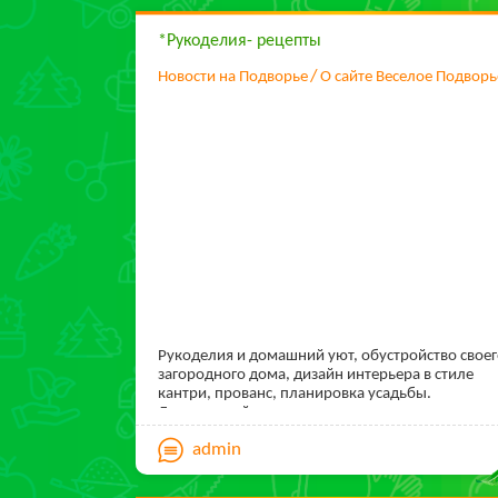
*Рукоделия- рецепты
Новости на Подворье
О сайте Веселое Подворь
Рукоделия и домашний уют, обустройство свое
загородного дома, дизайн интерьера в стиле
кантри, прованс, планировка усадьбы.
Деревенский дом
Фермерские кулинарные рецепты- как
admin
приготовить мясо кролика, утки, гуся,
перепелов, домашняя колбаса, копчености,
выпечка, варенье, соленье, маринование