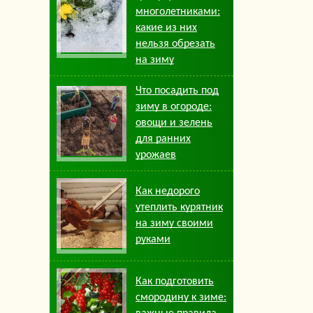
многолетниками:
какие из них
нельзя обрезать
на зиму
Что посадить под
зиму в огороде:
овощи и зелень
для ранних
урожаев
Как недорого
утеплить курятник
на зиму своими
руками
Как подготовить
смородину к зиме: