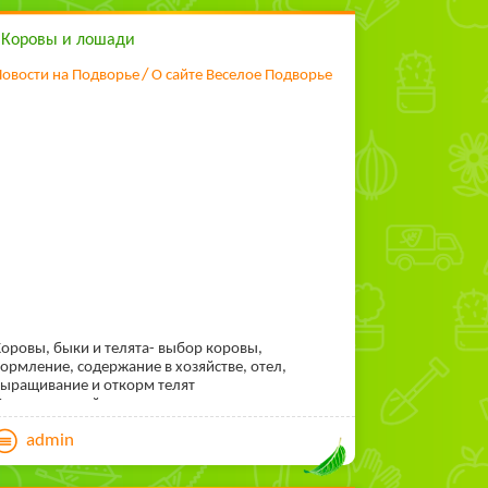
*Коровы и лошади
овости на Подворье
О сайте Веселое Подворье
оровы, быки и телята- выбор коровы,
ормление, содержание в хозяйстве, отел,
ыращивание и откорм телят
ошадь в хозяйстве- как содержать, кормление,
ход за копытами, воспитание жеребенка,
admin
аездка, вспашка конным плугом