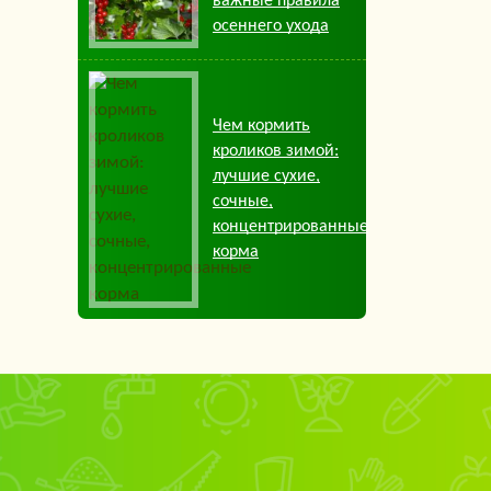
важные правила
осеннего ухода
Чем кормить
кроликов зимой:
лучшие сухие,
сочные,
концентрированные
корма