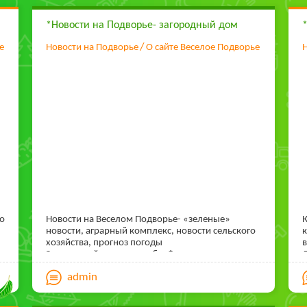
*Новости на Подворье- загородный дом
е
Новости на Подворье
О сайте Веселое Подворье
Н
го
Новости на Веселом Подворье- «зеленые»
К
новости, аграрный комплекс, новости сельского
к
хозяйства, прогноз погоды
в
Загородный дом и усадьба. Фермерские секреты,
Л
опыт практиков. Истории сельчан «Вот моя
у
admin
деревня». Разное о животных. Пчеловодство
з