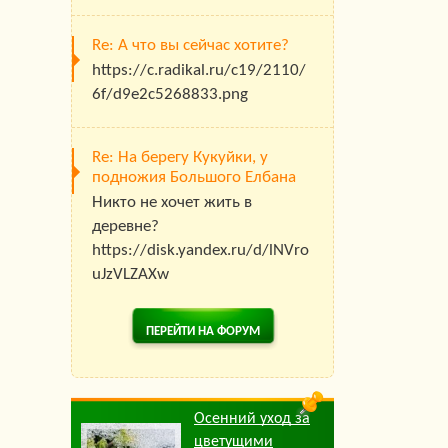
Re: А что вы сейчас хотите?
https://c.radikal.ru/c19/2110/
6f/d9e2c5268833.png
Re: На берегу Кукуйки, у
подножия Большого Елбана
Никто не хочет жить в
деревне?
https://disk.yandex.ru/d/lNVro
uJzVLZAXw
ПЕРЕЙТИ НА ФОРУМ
Осенний уход за
цветущими