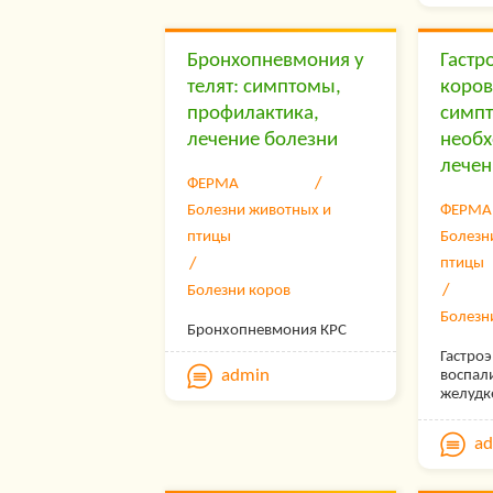
содерж
коров.
Бронхопневмония у
Гастр
телят: симптомы,
коров
профилактика,
симп
лечение болезни
необ
лечен
ФЕРМА
Болезни животных и
ФЕРМА
птицы
Болезн
птицы
Болезни коров
Болезн
Бронхопневмония КРС
Гастро
admin
воспал
желудк
расстр
функци
a