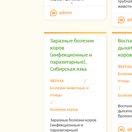
трубчат
следствия. Течение
животн
болезни.
поража
admin
ткани 
a
Следств
болезн
Заразные болезни
Воспа
коров
дыхат
(инфекционные и
коров
паразитарные),
ФЕРМА
Сибирская язва
Болезн
ФЕРМА
птицы
Болезни животных и
птицы
Болезн
Воспал
Болезни коров
дыхате
бронхит
Заразные болезни коров
трахеит
(инфекционные и
a
паразитарные)