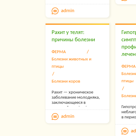
admin
Рахит у телят:
Гипот
причины болезни
симп
профи
ФЕРМА
лечен
Болезни животных и
птицы
ФЕРМА
Болезн
птицы
Болезни коров
Рахит — хроническое
Болезн
заболевание молодняка,
заключающееся в
Гипотр
расстройстве фосфорно-
неблаг
кальциевого обмена,
admin
в пери
нарушении роста.
развити
неполн
a
кормле