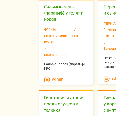
Сальмонеллез
Переп
(паратиф) у телят и
и сыч
коров
ФЕРМА
ФЕРМА
Болезн
Болезни животных и
птицы
птицы
Болезн
Болезни коров
Перепо
сычуга
Сальмонеллез (паратиф)
характ
КРС
скопле
массы в
a
admin
коровы
Гипотония и атония
Тимпа
преджелудков у
у кор
теленка
симпт