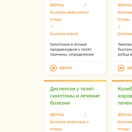
ФЕРМА
ФЕРМА
Болезни животных и
Болезн
птицы
птицы
Болезни коров
Болезн
Гипотония и атония
Тимпан
преджелудков у телят:
быстро
причины, определение
рубца и
симптомов,
под во
профилактика.
скоплен
admin
a
наруше
Это бы
болезн
гибели
Диспепсия у телят:
Колиб
запозд
симптомы и лечение
коров
болезни
лечен
ФЕРМА
ФЕРМА
Болезни животных и
Болезн
птицы
птицы