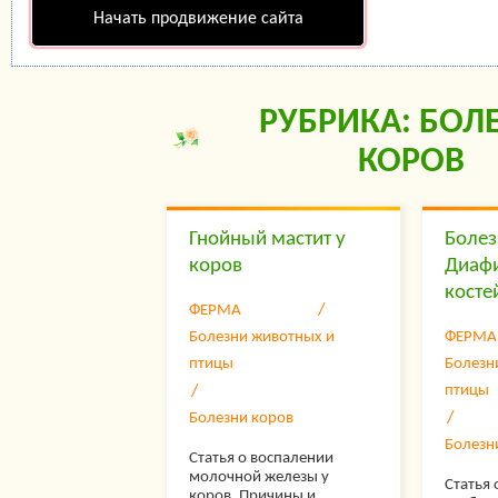
Начать продвижение сайта
РУБРИКА: БОЛ
КОРОВ
Гнойный мастит у
Болез
коров
Диафи
косте
ФЕРМА
Болезни животных и
ФЕРМА
птицы
Болезн
птицы
Болезни коров
Болезн
Статья о воспалении
молочной железы у
Статья 
коров. Причины и