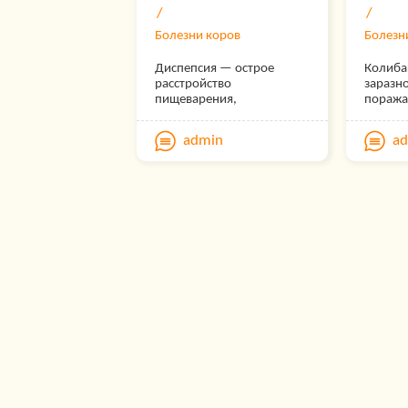
Болезни коров
Болезн
Диспепсия — острое
Колиба
расстройство
заразн
пищеварения,
поража
сопровождающееся
первые
нарушением обмена
и до 7
admin
a
веществ, отравлением и
возраст
обезвоживанием
протека
организма.Болезни
(колисе
подвержены телята
(колиэн
первых 2—5 дней жизни,
колиди
нередко после первой-
колиди
второй выпойки
молозива.