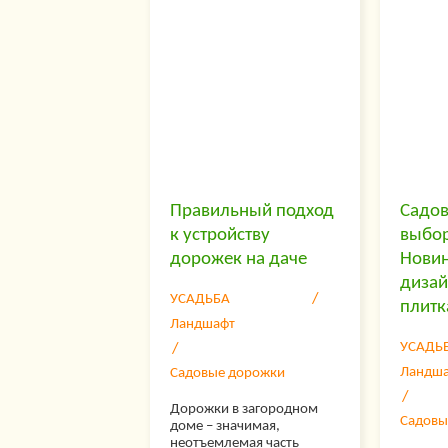
делает
желание быть ближе к
дороги
природе и наслаждаться
Технол
всей красотой пейзажей, а
данног
хотят делать это в самых
находи
лучших условиях, с
от хар
максимальным
дорожн
комфортом.
Правильный подход
Садов
к устройству
выбор
дорожек на даче
Новин
дизай
УСАДЬБА
плитк
Ландшафт
УСАДЬ
Ландш
Садовые дорожки
Дорожки в загородном
Садовы
доме – значимая,
неотъемлемая часть