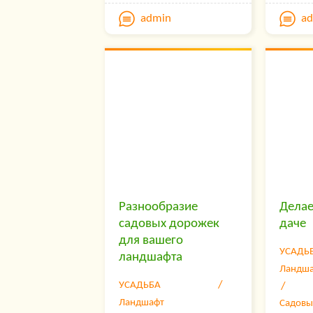
этому вопросу, дорожки
являют
admin
a
могут стать, чуть ли не
тропин
главным украшением
вы мож
вашего сада.
любой 
участка
Сер
Tele
Попро
основ
— Раз
— Поз
Разнообразие
Делае
загру
садовых дорожек
даче
— Раз
для вашего
акция
УСАДЬ
ландшафта
— Поз
Ландш
счет;
УСАДЬБА
— Поз
Ландшафт
Садовы