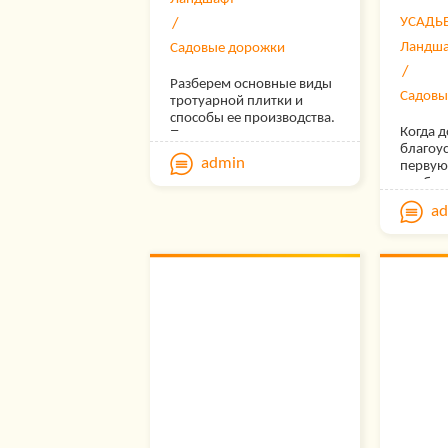
УСАДЬ
Ландш
Садовые дорожки
Разберем основные виды
Садовы
тротуарной плитки и
способы ее производства.
Когда д
Производится плитка
благоус
двумя способами:
admin
первую
прессованием и литьем с
необхо
применением вибрации.
мощени
Для того, чтобы выбрать
a
площад
качественную тротуарную
отдыха,
плитку, нужно
парков
определиться, какую
около 
функцию будет нести
дорожк
данный строительный
смотре
материал. Стоит отметить
аккура
и единственный
долго, 
недостаток тротуарной
дождей
плитки- если поверхность
вариан
для укладки будет
выбира
подготовлена
тротуа
неправильно, то плитка
бетонн
даст усадку и в конечном
итоге финишная