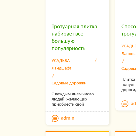
Тротуарная плитка
Спосо
набирает все
троту
большую
УСАДЬ
популярность
Ландш
УСАДЬБА
Ландшафт
Садовы
Плитка 
Садовые дорожки
популя
дороги,
С каждым днем число
возмож
людей, желающих
красив
a
приобрести свой
полотн
собственный дом за
выделя
городом, увеличивается.
прочно
admin
Конечно же, большинство
ремонт
будущих собственников
Сейчас
загородных имений не
вытесня
только испытывают