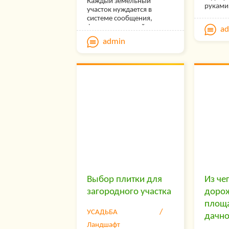
Каждый земельный
руками
участок нуждается в
очень 
системе сообщения,
по мат
функцию которой
a
положе
выполняют дорожки.
admin
Какой материал садовых
дорожек лучше подходит
для той или иной зоны?
Из какого материала
лучше выполнять
мощение таких дорожек?
Давайте узнаем.
Выбор плитки для
Из че
загородного участка
доро
площ
УСАДЬБА
дачно
Ландшафт