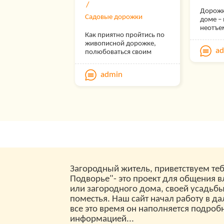
персо
Дорожк
— Пом
Садовые дорожки
доме – 
вам;
неотъе
Как приятно пройтись по
дачног
— Вкл
живописной дорожке,
должны
a
полюбоваться своим
нужных
садом, насладиться
Для н
обеспеч
ароматом цветов и
любой у
беспл
admin
послушать пение птиц.
гармон
Есть множество способов
общее 
Заре
проложить дорожки,
которые украсят ваш сад.
Загородный житель, приветствуем теб
Подворье"- это проект для общения 
или загородного дома, своей усадьб
поместья. Наш сайт начал работу в да
все это время он наполняется подроб
информацией...