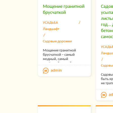
вид.
Мощение гранитной
Садов
брусчаткой
усып
листь
УСАДЬБА
год…
Ландшафт
бетон
самос
Садовые дорожки
УСАДЬ
Мощение гранитной
Ландш
брусчаткой – самый
модный, самый
надёжный, самый
Садовы
долговечный способ
admin
декора приусадебного
Садовы
участка.
быть к
не трат
плитку 
оригина
a
причины
невысо
проход
— с об