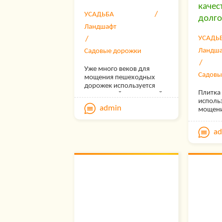
качес
УСАДЬБА
долго
Ландшафт
УСАДЬ
Ландш
Садовые дорожки
Уже много веков для
Садовы
мощения пешеходных
дорожек используется
Плитка 
тротуарный клинкерный
исполь
кирпич, еще называемый
admin
мощени
брусчаткой.
дорог,
причал
a
путей.