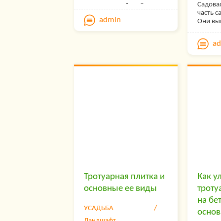
Садова
дачного дизайна. Они
часть с
должны располагаться в
admin
Они вы
необходимых местах,
соедин
обеспечивая доступ в
террит
любой уголок участка,
a
обеспе
гармонично вписываться в
доступн
общее оформление.
прохож
Протоп
удел п
примен
неудоб
легко п
Поэтом
дороже
дачник
частны
Тротуарная плитка и
Как у
основные ее виды
троту
на бе
УСАДЬБА
основ
Ландшафт