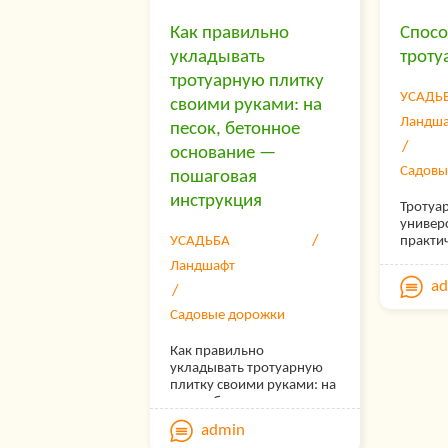
поверхность будет
Заб
неровной.
Как правильно
Спосо
Уни
укладывать
троту
тротуарную плитку
Кажда
УСАДЬ
своими руками: на
оцен
Ландш
песок, бетонное
продв
основание —
занят
Садовы
пошаговая
упоми
инструкция
макс
Тротуа
универ
продв
УСАДЬБА
практи
матери
Что
Ландшафт
исполь
a
покрыт
— Про
тротуа
Садовые дорожки
дороже
подбо
Предше
Как правильно
высок
тротуа
укладывать тротуарную
— Рег
являетс
плитку своими руками: на
причин
чем 1
песок, бетонное
стоимос
основание — пошаговая
показ
камня 
admin
инструкция.
потреб