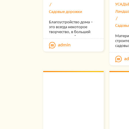
УСАДЬ
Ландш
Садовые дорожки
Благоустройство дома –
Садовы
это всегда некоторое
творчество, в большей
Матери
или в меньшей степени.
строит
Большое внимание часто
admin
садовы
уделяется тому, как
загоро
благоустроена
играют
окружающая дом
a
как от 
территория.
выбора
долгове
эксплу
дорожк
пользу
и степе
покрыт
высока
стоит с
стойко
осадка
повред
ухудши