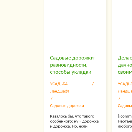
домашн
можно 
тротуа
самост
этого п
лишь пе
и инст
размеш
формы 
руки.
Садовые дорожки-
Делае
разновидности,
дачно
способы укладки
своим
УСАДЬБА
УСАДЬ
Ландшафт
Ландш
Садовые дорожки
Садовы
Казалось бы, что такого
{jcomm
особенного: ну – дорожка
Неотъе
и дорожка. Но, если
любого
правильно подойти к
участка