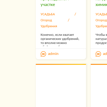
участке
химик
УСАДЬБА
УСАДЬ
Огород
Огород
Удобрения
Удобре
Конечно, если хватает
Чтобы 
органических удобрений,
натура
то вполне можно
продук
обойтись и без
хороши
минеральных. Но многие
придёт
admin
a
огородники так боятся
старинн
«химии», что, даже не
натура
имея достаточно
удобре
органики, совсем не
подкор
применяют минеральные
требую
удобрения. А ведь
усилий,
умеренное применение
результ
их, с соблюдением
сил: ов
правильной дозировки,
в ваше
приносит только пользу и
будут н
не наносит вреда ни
полезн
урожаю, ни окружающей
среде, ни здоровью