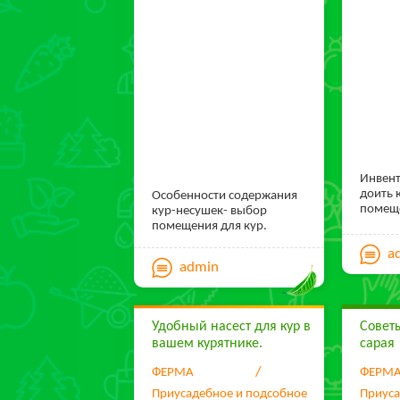
Инвент
доить 
Особенности содержания
помеще
кур-несушек- выбор
осталь
помещения для кур.
(особе
a
навоз.
admin
помещ
предна
очеред
коз до
Удобный насест для кур в
Совет
специа
вашем курятнике.
сарая
ФЕРМА
ФЕРМ
Приусадебное и подсобное
Приуса