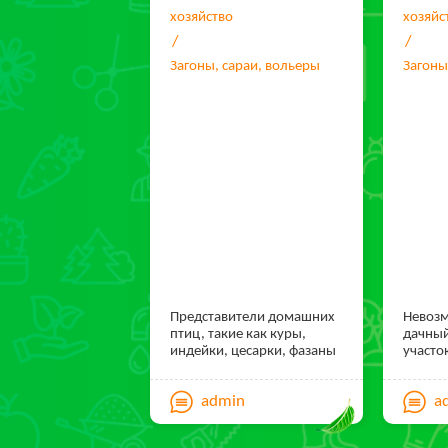
хозяйство
хозяйс
Загоны, сараи, вольеры
Загоны
Представители домашних
Невозм
птиц, такие как куры,
дачный
индейки, цесарки, фазаны
участок
и павлины для ночлега
говори
стараются взлететь
и дачн
admin
a
повыше. Их дикие предки
свой б
проводили ночь на ветвях
необхо
деревьев и кустарников.
Где мо