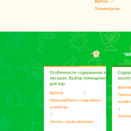
ФЕРМА
Птицеводство
ЧИ
Особенности содержания кур-
Содер
несушек. Выбор помещения
козля
для кур.
ФЕРМ
ФЕРМА
Приуса
Приусадебное и подсобное
хозяйс
хозяйство
Загоны
Загоны, сараи, вольеры