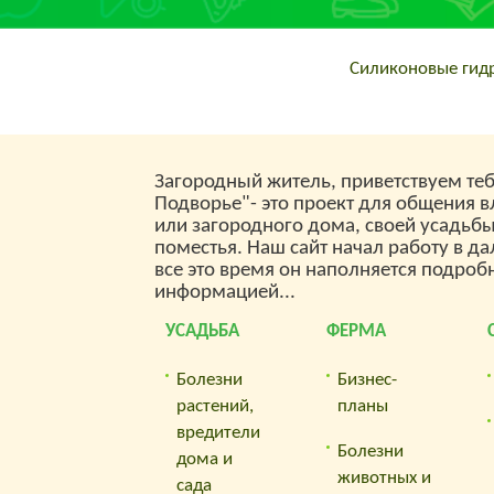
Домашние пернатые
огород
отряда Куриных
всяког
сохранили стремление
хозяйс
«забраться по выше» на
инстру
Силиконовые гид
ветку или жердь в
вещи. 
птичнике. Как же они спят
нескол
и не падают с жердей?
в наше
Загородный житель, приветствуем теб
Подворье"- это проект для общения 
или загородного дома, своей усадьб
поместья. Наш сайт начал работу в да
все это время он наполняется подроб
информацией...
УСАДЬБА
ФЕРМА
Болезни
Бизнес-
растений,
планы
вредители
Болезни
дома и
животных и
сада