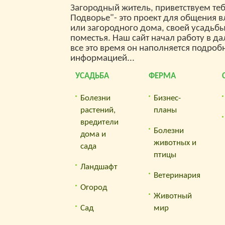
Загородный житель, приветствуем теб
Подворье"- это проект для общения 
или загородного дома, своей усадьб
поместья. Наш сайт начал работу в да
все это время он наполняется подроб
информацией...
УСАДЬБА
ФЕРМА
Болезни
Бизнес-
растений,
планы
вредители
Болезни
дома и
животных и
сада
птицы
Ландшафт
Ветеринария
Огород
Животный
Сад
мир