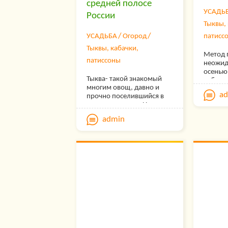
средней полосе
УСАДЬ
России
Тыквы, 
УСАДЬБА
Огород
патисс
Тыквы, кабачки,
Метод 
патиссоны
неожид
осенью,
Тыква- такой знакомый
собран
многим овощ, давно и
лежали
a
прочно поселившийся в
заметил
наших огородах. Но что
начала 
мы знаем о видах тыквы?
в пищу 
admin
Все ли они одинаковы?
уже нел
Давайте сравним.
тыкву н
бросил
ящик. 
дней о
целый 
червей.
отметил
для ни
приман
подска
ее при