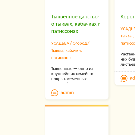
Тыквенное царство-
Корот
о тыквах, кабачках и
УСАДЬ
патиссонах
Тыквы, 
УСАДЬБА
Огород
патисс
Тыквы, кабачки,
Растени
патиссоны
них буд
листьев
Тыквенные — одно из
образо
крупнейших семейств
дополн
a
покрытосеменных
Поливы
растений, включающее
роста с
свыше 100 родов и около
плодов
admin
1100 видов.
цветен
Распространено в
ограни
тропических и
субтропических областях
земного шара, лишь
отдельные представители
тыквенных встречаются в
умеренных широтах.