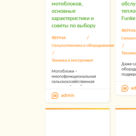
мотоблоков,
обсл
основные
тепл
характеристики и
Funke
советы по выбору
ФЕРМА
ФЕРМА
Сельхо
Сельхозтехника и оборудование
Техник
Техника и инструмент
Даже с
оборуд
Мотоблоки –
подвер
многофункциональная
старени
сельскохозяйственная
износу
техника. Она облегчает
a
оконча
рутинный труд на дачном
admin
работ 
участке и в поле, а
профес
многообразие
технич
дополнительных
обслуж
приспособлений
позволяет использовать
ее для многих видов
работ. Сегодня магазины
техники предлагают