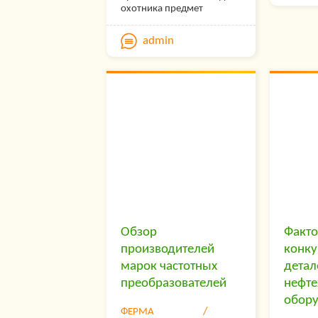
обеспеч
охотника предмет
только 
домашнего интерьера.
для ра
Ведь только за его
admin
нужд. Н
замками, по технике
нескол
безопасности и
бытовы
действующему
же выб
законодательству страны,
обеспе
допустимо держать своё
потреб
огнестрельное оружие.
Независимо от того, каким
видом оружия обладает
пользователь, на
страницах каталога
компании НПЧП «ДиК» он
сможет отыскать
оптимальный именно для
себя вариант исполнения
подобного хранилища.
Обзор
Факт
Забиваем Сайты В ТОП КУВАЛДОЙ 
производителей
конку
Уникальные возможности от SeoH
марок частотных
детал
преобразователей
нефте
Каждая ссылка анализируется по трем па
обор
оценки:
SEO, Трафик и SMM.
SeoHammer д
ФЕРМА