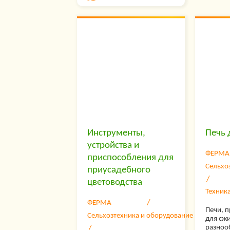
истечении срока
во вре
эксплуатации приборы,
нее мо
как правило, перестают
всевоз
работать в связи с
износом, приходом в
негодность деталей. После
окончания срока гарантии
прибор, напротив, может
продолжать работать,
если соблюдать правила
обращения с ним,
содержать в хорошем
состоянии, вовремя
производить ремонт
деталей.
Инструменты,
Печь 
устройства и
ФЕРМА
приспособления для
Сельхо
приусадебного
цветоводства
Техник
ФЕРМА
Печи, 
Сельхозтехника и оборудование
для сж
разноо