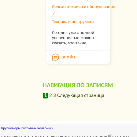
Сельхозтехника и оборудование
Техника и инструмент
Сегодня уже с полной
уверенностью можно
сказать, что такие,
мелочи, как триммер для
газонов, бензо- или
admin
электрокоса стали
непременными
атрибутами дачной
загородной жизни.
Однако до сих пор для
НАВИГАЦИЯ ПО ЗАПИСЯМ
многих остались вопросы
о выборе подходящего
1
2
бренда, и в каких режимах
3
Следующая страница
их можно
эксплуатировать. Здесь
представлены краткие
ответы на некоторые из
них.
Крупномеры питомник челябинск