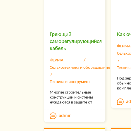
доходит
или пр
заклин
строя з
попытки
о тако
распро
Греющий
Как о
как пот
саморегулирующийся
и говор
ФЕРМА
кабель
Сельхо
ФЕРМА
Сельхозтехника и оборудование
Техник
Под зе
Техника и инструмент
обычно
компле
Многие строительные
которы
конструкции и системы
отделен
a
нуждаются в защите от
и сора,
проникновения холода.
мякины.
Большой популярностью
важным
admin
среди потребителей
посево
пользуется греющий
поскол
саморегулирующийся
очистк