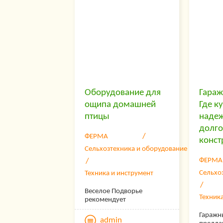
позволяющих применять
каждом
один и тот же способ
случае
сверления к различным
качест
материалам. Как правило,
сложная
в каждом конкретном
достат
случае применяется
такую 
индивидуальный подход.
бы дей
отвеча
требов
хочет у
Но есл
Оборудование для
Гараж
серьез
ощипа домашней
Где к
подход
параме
птицы
наде
долг
ФЕРМА
конст
Сельхозтехника и оборудование
ФЕРМА
Сельхо
Техника и инструмент
Веселое Подворье
Техник
рекомендует
Гаражн
admin