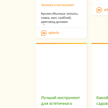
это сп
Техника и инструмент
оборуд
a
позвол
Кроме обычных лопаты,
имеющи
совка, вил, граблей,
прибли
цветовод должен
процен
обзавестись некоторыми
специальными
admin
инструментами.
Лучший инструмент
Какой
для эстетичного
садов