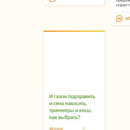
предла
станут
решени
обустр
a
гаражей
коттед
домов.
видов 
констр
выбрат
продук
полнос
пожела
идеаль
общий 
радова
на про
длител
Чтобы 
констр
И газон подправить
соотве
и сена накосить,
перечи
особенн
триммеры и косы,
приобр
как выбрать?
ФЕРМА