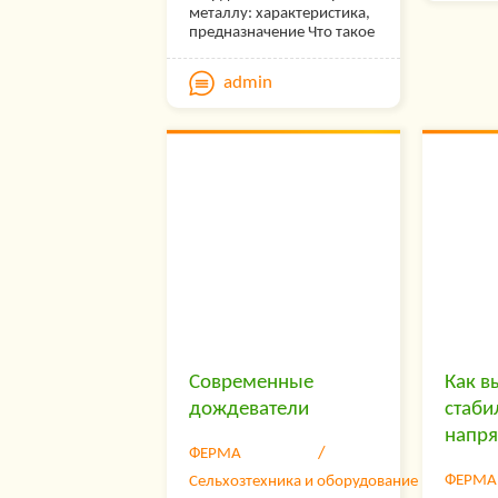
характе
металлу: характеристика,
различ
Сер
предназначение Что такое
резцы,
твердосплавные сверла по
Tele
качест
металлу? С помощью
характ
admin
сверл обрабатывают
Попро
металлические,
деревянные детали,
основ
кирпич, мрамор. Для
— Раз
обработки металла нужна
— Поз
особенно прочная
режущая часть. Я работаю
загру
с твердосплавными
— Раз
сверлами, потому что они
наиболее крепкие и
акция
неприхотливы в
— Поз
использовании.
счет;
Твердосплавные сверла:
виды и предназначение
— Поз
Твердосплавные сверла по
персо
металлу рационально
Современные
Как в
использовать, если…
— Пом
дождеватели
стаби
вам;
напр
— Вкл
ФЕРМА
ФЕРМА
Сельхозтехника и оборудование