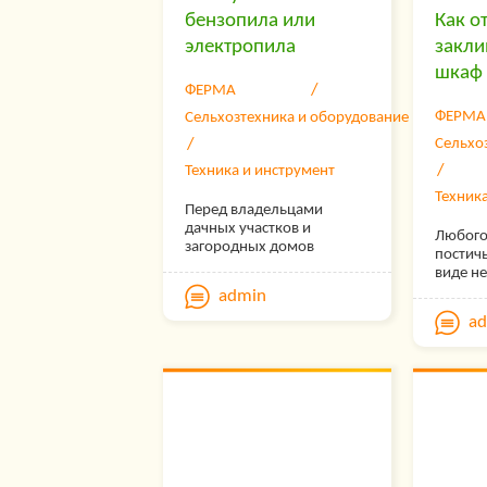
гудяще
бензопила или
Как о
холоди
сон. Чт
электропила
закли
стала 
шкаф 
тем ка
ФЕРМА
стабил
напряж
ФЕРМА
Сельхозтехника и оборудование
опреде
Сельхо
подойде
Техника и инструмент
Техник
Перед владельцами
дачных участков и
Любого
загородных домов
постичь
довольно часто стоит
виде н
вопрос о том, что лучше
открыт
admin
бензопила или
быть к
электропила. Прочитав
a
квартир
эту статью, вы сможете
дверца
легко определиться, какой
металл
инструмент вам
Ситуац
необходим и…
препят
беспро
открыт
быть р
поломал