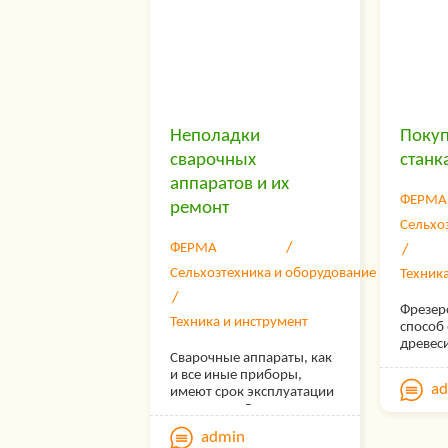
широкий ассортимент и
самих агрегатов, и
аксессуаров к ним. Но
если вы далеки от
сельского хозяйства,
именно большой выбор
может стать настоящей
проблемой.
Неполадки
Покуп
сварочных
станк
аппаратов и их
ФЕРМА
ремонт
Сельхо
ФЕРМА
Сельхозтехника и оборудование
Техник
Фрезер
Техника и инструмент
способ
древес
Сварочные аппараты, как
заготов
и все иные приборы,
обтачив
a
имеют срок эксплуатации
фрезер
и гарантии. Разница
предст
между этими понятиями
сложны
admin
существенна. По
обтачи