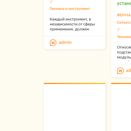
устан
Техника и инструмент
ФЕРМА
Каждый инструмент, в
Сельхо
независимости от сферы
применения, должен
проходит техническое
Техник
обслуживание и проверку
admin
узлов.
Относяс
подста
модуль
трансф
подста
a
на зада
собран
предна
встраив
специа
сэндви
блоков 
мощнос
количе
сопутс
оборуд
линий 