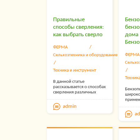
силовы
трансф
вес и г
отдель
Правильные
Бензо
быть со
способы сверления:
бензо
требов
как выбрать сверло
дома 
Бензо
ФЕРМА
ФЕРМА
Сельхозтехника и оборудование
Сельхо
Техника и инструмент
Техник
В данной статье
рассказывается о способах
Бензоп
сверления различных
широко
типов материалов.
примен
Немало приёмов создания
во мног
admin
отверстий появилось по
часто и
причине имеющихся у
a
— нево
материалов
Поэтом
разнообразных
инстру
химических и физических
наилуч
особенностей, не
подход