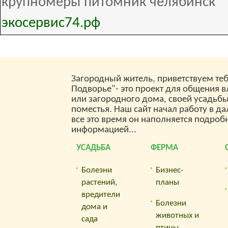
крупномеры питомник челябинск
экосервис74.рф
Загородный житель, приветствуем теб
Подворье"- это проект для общения 
или загородного дома, своей усадьб
поместья. Наш сайт начал работу в да
все это время он наполняется подроб
информацией...
УСАДЬБА
ФЕРМА
Болезни
Бизнес-
растений,
планы
вредители
Болезни
дома и
животных и
сада
птицы