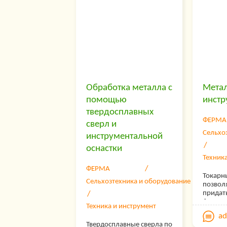
менять
Ощипка
особен
водопл
уток- з
времени
подрос
бройле
нужно 
максим
Обработка металла с
Мета
сроки? 
качест
помощью
инстр
(машин
твердосплавных
птицы)
ФЕРМА
обрабо
сверл и
несколь
Сельхо
инструментальной
максим
оснастки
без пот
у тушек
Техник
предла
ФЕРМА
ассорт
Токарн
Сельхозтехника и оборудование
продук
позвол
пальце
придат
к плак
форму.
Техника и инструмент
самоде
подбир
a
типа на
наимен
Твердосплавные сверла по