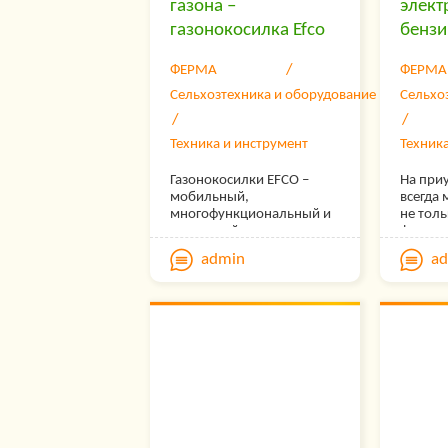
газона –
элект
газонокосилка Efco
бенз
ФЕРМА
ФЕРМА
Сельхозтехника и оборудование
Сельхо
Техника и инструмент
Техник
Газонокосилки EFCO –
На при
мобильный,
всегда 
многофункциональный и
не толь
доступный инструмент
фрукто
для покоса травы. Узнайте
радуют 
admin
a
о преимуществах
Велико
газонокосилок Efco из
цветам
нашего обзора.
– вот и
гордост
красот
большо
выраст
кустарн
не тол
правил
ухажива