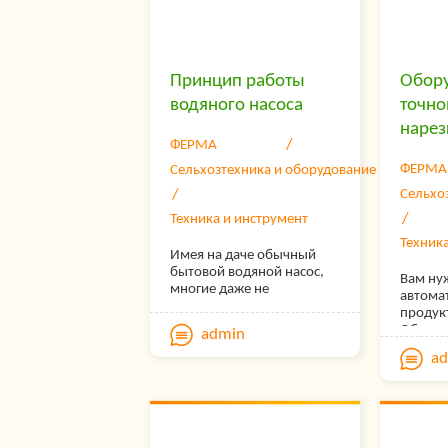
подобр
садовы
не нан
растен
Принцип работы
Обору
водяного насоса
точно
нарез
ФЕРМА
ФЕРМА
Сельхозтехника и оборудование
Сельхо
Техника и инструмент
Техник
Имея на даче обычный
бытовой водяной насос,
Вам ну
многие даже не
автома
подозревают, что это
продук
устройство, способно не
Обраща
admin
только качать воду, но и
приобр
обеспечивать
a
для то
работоспособность целых
нарезки
коммуникационных
систем и быть ключевым
элементом на
промышленных