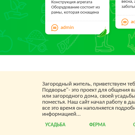
пакетам оценки:
SEO,
весна,
Конструкция агрегата
заботы
Оборудование состоит из
Трафик и SMM.
дачных
рамы, которая оснащена
SeoHammer делает
числе 
рукоятками, двигателем,
a
кого-т
алмазным диском и
продвижение сайта
admin
кого-т
передаточным
прозрачным и простым
механизмом. Глубину реза
занятием. Ссылки,
можно регулировать с
помощью передачи винт-
вечные ссылки, статьи,
гайка.
упоминания, пресс-
релизы - используйте
по максимуму
потенциал SeoHammer
для продвижения
Загородный житель, приветствуем теб
вашего сайта.
Подворье"- это проект для общения 
или загородного дома, своей усадьб
Что умеет делать
поместья. Наш сайт начал работу в да
SeoHammer
все это время он наполняется подроб
информацией...
— Продвижение в один
УСАДЬБА
ФЕРМА
клик,
интеллектуальный