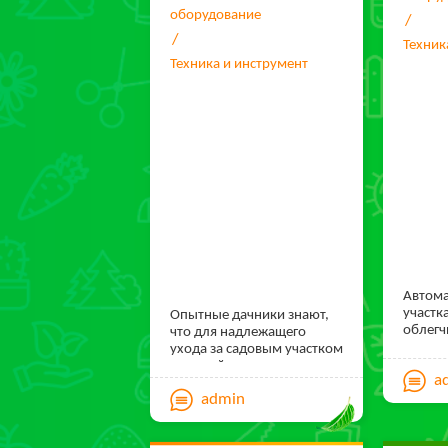
оборудование
Техник
Техника и инструмент
Автома
участк
Опытные дачники знают,
облегч
что для надлежащего
дачник
ухода за садовым участком
умно, 
и достойного его
a
время
оформления необходимы
admin
быть п
разнообразные садовые
суток,
инструменты и инвентарь.
не когд
Их ассортимент на каждом