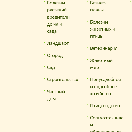
Болезни
Бизнес-
подбор запросов,
растений,
планы
покупка самых лучших
вредители
ссылок с высокой
Болезни
дома и
степенью качества у
животных и
сада
лучших бирж ссылок.
птицы
— Регулярная
Ландшафт
проверка качества
Ветеринария
Огород
ссылок по более чем
Животный
100 показателям и
Сад
мир
ежедневный пересчет
показателей качества
Строительство
Приусадебное
проекта.
и подсобное
— Все известные
Частный
хозяйство
форматы ссылок:
дом
арендные ссылки,
Птицеводство
вечные ссылки,
Сельхозтехника
публикации
и
(упоминания, мнения,