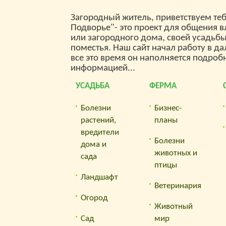
отлича
поломался в замке, или не
и заг
параме
доходит до конца замка,
Загородный житель, приветствуем теб
принци
или произошло
— Ра
мощнос
Подворье"- это проект для общения 
заклинивание и выход из
опов
строя замка в результате
или загородного дома, своей усадьб
попытки взлома и т.д. Ну а
услуг
поместья. Наш сайт начал работу в да
о таком довольно
— По
все это время он наполняется подроб
распространённом случае,
информацией...
оплат
как потеря ключа, не стоит
и говорить.
коше
УСАДЬБА
ФЕРМА
— По
запи
Болезни
Бизнес-
груп
растений,
планы
перс
вредители
Болезни
посе
дома и
животных и
— По
сада
птицы
от к
Ландшафт
визит
Ветеринария
— Вк
Огород
серви
Животный
Сад
мир