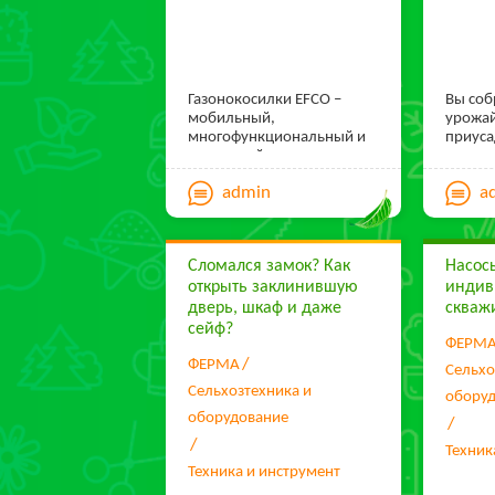
Газонокосилки EFCO –
Вы соб
мобильный,
урожай
многофункциональный и
приуса
доступный инструмент для
может,
покоса травы. Узнайте о
сделат
admin
a
преимуществах
фрукто
газонокосилок Efco из
необх
нашего обзора.
долгие
Хорошо
Сломался замок? Как
Насос
находи
открыть заклинившую
индив
постро
провет
дверь, шкаф и даже
скваж
которо
сейф?
урожай
ФЕРМ
прожи
ФЕРМА
Сельхо
городс
Сельхозтехника и
обору
Наличи
оборудование
холод
мороз
Техник
ли смо
Техника и инструмент
пробл
всех з