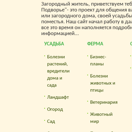
Загородный житель, приветствуем теб
Подворье"- это проект для общения 
или загородного дома, своей усадьб
поместья. Наш сайт начал работу в да
все это время он наполняется подроб
информацией...
УСАДЬБА
ФЕРМА
Болезни
Бизнес-
растений,
планы
вредители
Болезни
дома и
животных и
сада
птицы
Ландшафт
Ветеринария
Огород
Животный
Сад
мир