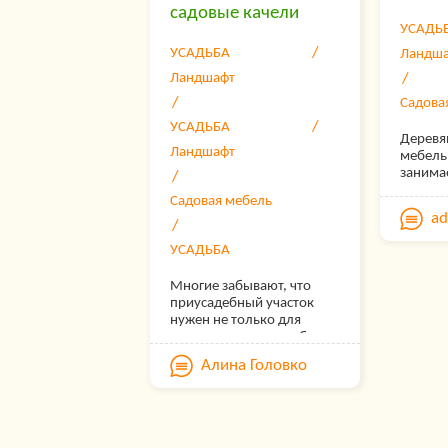
садовые качели
УСАДЬ
УСАДЬБА
Ландш
Ландшафт
Садова
УСАДЬБА
Деревя
Ландшафт
мебель
занима
отдель
Садовая мебель
огромн
a
товаро
предна
УСАДЬБА
оформл
участко
Многие забывают, что
весьма
приусадебный участок
нужен не только для
прополки грядок и сбора
урожая. На нем можно
Алина Головко
создать лаундж-зону и
отдыхать среди природы,
спокойствия, тишины.
Садовые качели —
лучший выбор для