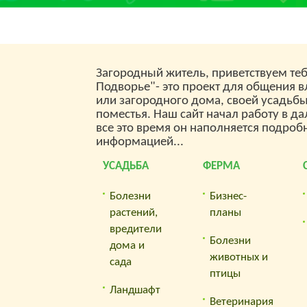
нужд. Но существует
внима
несколько разных видов
конкре
бытовых насосов, какой же
выбрать, чтобы он
обеспечил ваши
потребности?
Загородный житель, приветствуем теб
Подворье"- это проект для общения 
или загородного дома, своей усадьб
поместья. Наш сайт начал работу в да
все это время он наполняется подроб
информацией...
УСАДЬБА
ФЕРМА
Болезни
Бизнес-
растений,
планы
вредители
Болезни
дома и
животных и
сада
птицы
Ландшафт
Ветеринария