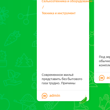
Сельхозтехника и оборудование
Техника и инструмент
Под зе
обычн
компле
которы
зерна о
Современное жильё
a
других
представить без бытового
Это яв
газа трудно. Причины
этапом
весомые: использовать
перемо
только электроэнергию
качест
admin
для обогрева и
напрям
приготовления пищи
качест
невозможно — не
культу
выдержит никакой