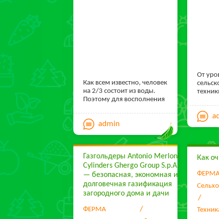
От уро
Как всем известно, человек
сельск
на 2/3 состоит из воды.
техник
Поэтому для восполнения
качест
потери жидкости, а также
Одной 
a
для профилактики разного
приме
admin
вида заболеваний, нужно в
разнов
день пить около 2 литров
оборуд
воды. Но есть одна
борона
маленькая проблема – где
Газгольдеры Antonio Merloni
взять хорошую чистую
Как оч
Cylinders Ghergo Group S.p.A.
воду?
ФЕРМ
— безопасная, экономная и
долговечная газификация
Сельхо
загородного дома и дачи
ФЕРМА
Техник