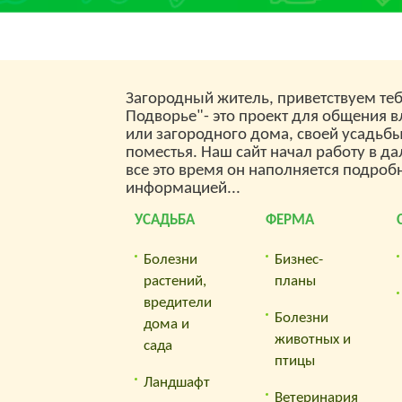
среднестатистический
бюджет; использовать
печное отопление вовсе
нереально. Но что делать,
если газопровода в
поселке, городке, на даче
Загородный житель, приветствуем теб
или в загородном доме
Подворье"- это проект для общения 
нет? Покупать газовые
баллоны?
или загородного дома, своей усадьб
поместья. Наш сайт начал работу в да
все это время он наполняется подроб
информацией...
УСАДЬБА
ФЕРМА
Болезни
Бизнес-
растений,
планы
вредители
Болезни
дома и
животных и
сада
птицы
Ландшафт
Ветеринария