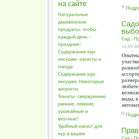
на сайте
Подро
Натуральные
Садо
деревенские
выбо
продукты: чтобы
каждый день –
Сад
-
П
праздник!
12.09.20
Содержание кур-
Опытны
несушек- насесты и
участк
гнезда
разноо
ассорт
Содержание кур-
размера
несушек. Некоторые
любите
хитрости.
возмож
Томаты- сверхранние,
виды, в
ранние, лежкие,
автома
урожайные и
Подро
вкусные?
Удобный насест для
Прав
кур в вашем
Сад
-
П