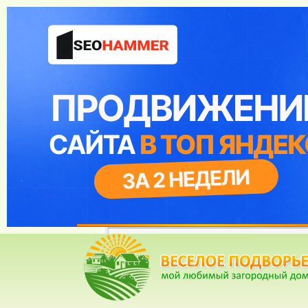
Веселое Подворье- Главная страница
*
Главная
*
Форум
*
Энциклопедия
*
Ма