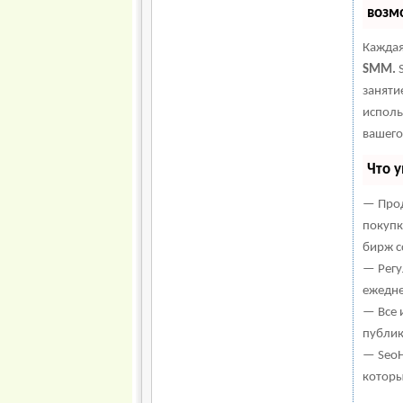
возм
Каждая
SMM.
S
заняти
исполь
вашего
Что 
— Прод
покупк
бирж с
— Регу
ежедне
— Все 
публик
— SeoH
которы