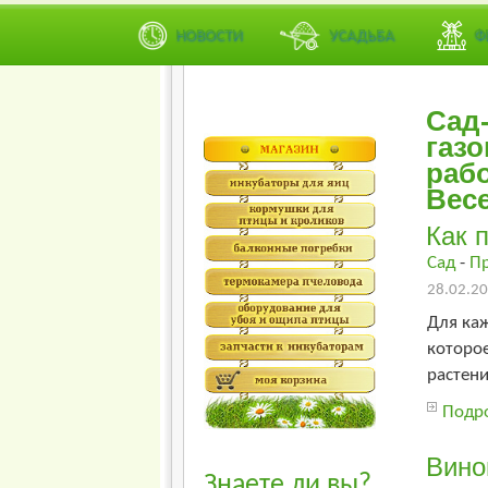
Ошибка при загрузке канала
Ошибка при загрузке канала
НОВОСТИ
УСАДЬБА
Ф
Сад
газо
рабо
Вес
Как 
Сад
-
П
28.02.20
Для ка
которое
растени
Подро
Вино
Знаете ли вы?