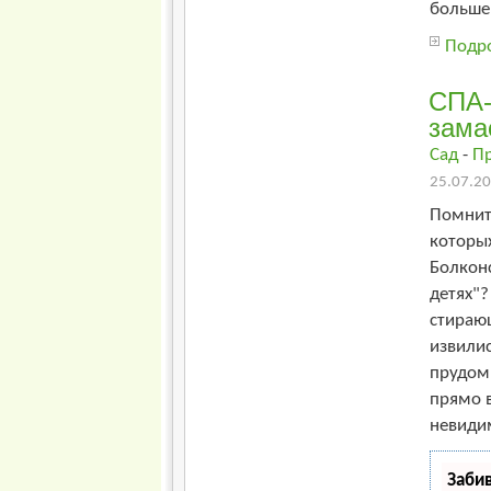
больше 
Подро
СПА-
зама
Сад
-
П
25.07.20
Помните
которы
Болконс
детях"
стираю
извили
прудом 
прямо в
невидим
Заби