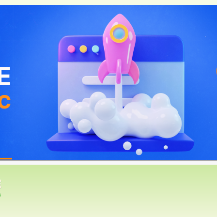
=>
Сад
=> Полезные советы
газин
*
Объявления
*