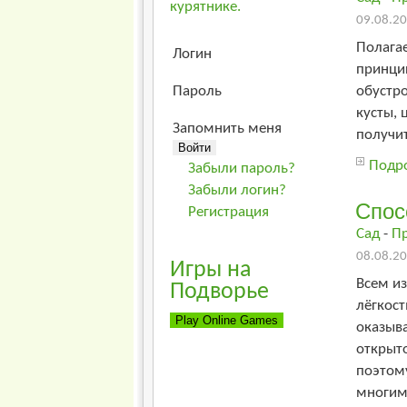
курятнике.
09.08.20
Полагае
Логин
принцип
обустро
Пароль
кусты, 
Запомнить меня
получит
Подро
Забыли пароль?
Забыли логин?
Спос
Регистрация
Сад
-
П
08.08.20
Игры на
Всем из
Подворье
лёгкост
оказыва
открыт
поэтом
многим