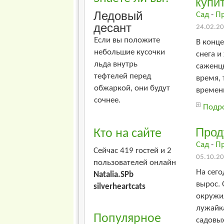
купи
Ледовый
Сад
-
П
десант
24.02.20
Если вы положите
В конце
небольшие кусочки
снега и
льда внутрь
саженцы
тефтелей перед
время, 
обжаркой, они будут
времени
сочнее.
Подро
Прод
Кто на сайте
Сад
-
П
Сейчас 419 гостей и 2
05.10.20
пользователей онлайн
На сего
Natalia.SPb
вырос.
silverheartcats
окружи
лужайка
Популярное
садовых