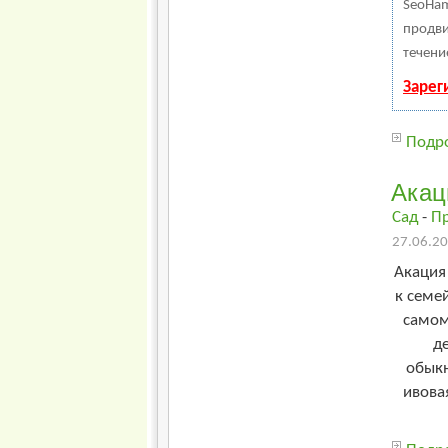
SeoHam
продви
течени
Зарег
Подро
Акац
Сад
-
П
27.06.20
Акация
к семе
самом 
д
обыкн
ивова