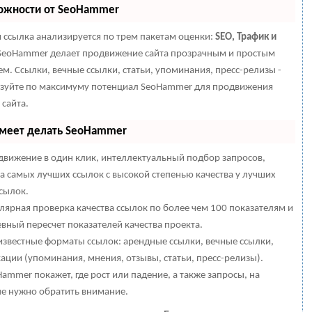
ожности от SeoHammer
 ссылка анализируется по трем пакетам оценки:
SEO, Трафик и
eoHammer делает продвижение сайта прозрачным и простым
ем. Ссылки, вечные ссылки, статьи, упоминания, пресс-релизы -
зуйте по максимуму потенциал SeoHammer для продвижения
 сайта.
умеет делать SeoHammer
вижение в один клик, интеллектуальный подбор запросов,
а самых лучших ссылок с высокой степенью качества у лучших
сылок.
лярная проверка качества ссылок по более чем 100 показателям и
вный пересчет показателей качества проекта.
известные форматы ссылок: арендные ссылки, вечные ссылки,
ации (упоминания, мнения, отзывы, статьи, пресс-релизы).
ammer покажет, где рост или падение, а также запросы, на
е нужно обратить внимание.