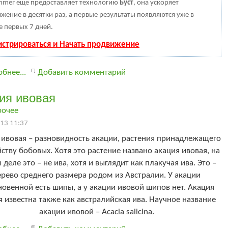
mer еще предоставляет технологию
Буст
, она ускоряет
жение в десятки раз, а первые результаты появляются уже в
е первых 7 дней.
истрироваться и Начать продвижение
бнее...
Добавить комментарий
ия ивовая
рочее
13 11:37
 ивовая – разновидность акации, растения принадлежащего
йству бобовых. Хотя это растение названо акация ивовая, на
деле это – не ива, хотя и выглядит как плакучая ива. Это –
ерево среднего размера родом из Австралии. У акации
овенной есть шипы, а у акации ивовой шипов нет. Акация
я известна также как австралийская ива. Научное название
акации ивовой – Acacia salicina.