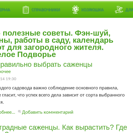
 данных.
 данных.
ЕРМА
СПРАВОЧНИКИ
ХОЗЯЮШКА
ДЛ
- полезные советы. Фэн-шуй,
ны, работы в саду, календарь
т для загородного жителя.
елое Подворье
правильно выбрать саженцы
рочее
14 19:30
ждого садовода важно соблюдение основного правила,
 гласит, что успех всего дела зависит от сорта выбранного
я.
бнее...
Добавить комментарий
градные саженцы. Как вырастить? Где