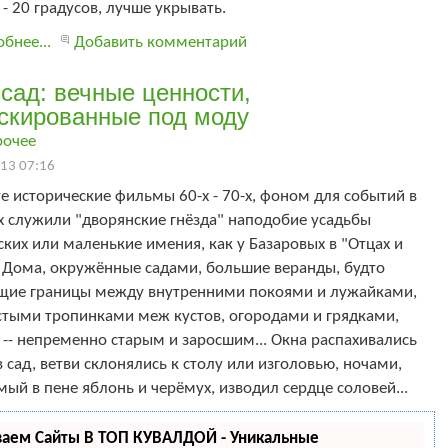
- 20 градусов, лучше укрывать.
бнее...
Добавить комментарий
сад: вечные ценности,
скированные под моду
рочее
13 07:16
 исторические фильмы 60-х - 70-х, фоном для событий в
х служили "дворянские гнёзда" наподобие усадьбы
ких или маленькие имения, как у Базаровых в "Отцах и
? Дома, окружённые садами, большие веранды, будто
щие границы между внутренними покоями и лужайками,
стыми тропинками меж кустов, огородами и грядками,
-- непременно старым и заросшим... Окна распахивались
 сад, ветви склонялись к столу или изголовью, ночами,
ый в пене яблонь и черёмух, изводил сердце соловей...
ваем Сайты В ТОП КУВАЛДОЙ - Уникальные