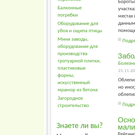
Бороть
Балконные
участка
погребки
местах 
данным
Оборудование для
помощью
убоя и ощипа птицы
Мини заводы,
Подро
оборудование для
производства
Забо
тротуарной плитки,
Болезн
пластиковые
25.11.20
формы,
Облепих
искусственный
но иног
мрамор из бетона
облепи
Загородное
Подро
строительство
Осно
Знаете ли вы?
мал
Рейтинг