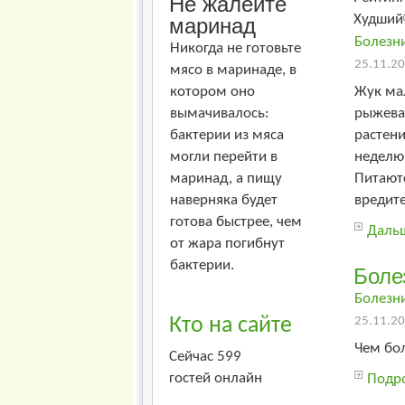
Не жалейте
Худший
маринад
Болезн
Никогда не готовьте
25.11.20
мясо в маринаде, в
котором оно
Жук ма
вымачивалось:
рыжеват
бактерии из мяса
растени
могли перейти в
неделю
маринад, а пищу
Питают
наверняка будет
вредите
готова быстрее, чем
Дальш
от жара погибнут
бактерии.
Боле
Болезн
Кто на сайте
25.11.20
Чем бол
Сейчас 599
гостей онлайн
Подро