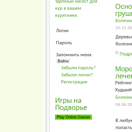
Удобный насест для
Осно
кур в вашем
груш
курятнике.
Болезн
25.11.20
Логин
Деревь
Пароль
болезне
Подро
Запомнить меня
Моро
Забыли пароль?
лече
Забыли логин?
Регистрация
Рейтинг
Худший
Болезн
Игры на
06.06.20
Подворье
В любу
попасть