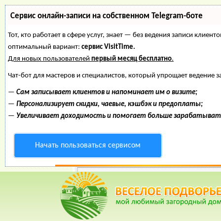
Сервис онлайн-записи на собственном Telegram-боте
Тот, кто работает в сфере услуг, знает — без ведения записи клие
оптимальный вариант:
сервис VisitTime.
Для новых пользователей
первый месяц бесплатно
.
Чат-бот для мастеров и специалистов, который упрощает ведение з
—
Сам записывает клиентов и напоминает им о визите;
—
Персонализирует скидки, чаевые, кэшбэк и предоплаты;
—
Увеличивает доходимость и помогает больше зарабатыват
Начать пользоваться сервисом
Веселое Подворье- Главная страница
*
Главная
*
Форум
*
Энциклопедия
*
Ма
Вре
рас