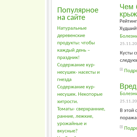
Чем 
Популярное
крыж
на сайте
Рейтинг
Натуральные
Худший
деревенские
Болезн
продукты: чтобы
25.11.20
каждый день –
Кусты 
праздник!
следую
Содержание кур-
Подро
несушек- насесты и
гнезда
Вред
Содержание кур-
Болезн
несушек. Некоторые
хитрости.
25.11.20
Томаты- сверхранние,
В этой
ранние, лежкие,
поражаю
урожайные и
Подро
вкусные?