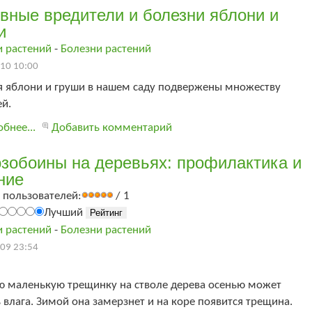
вные вредители и болезни яблони и
и
и растений
-
Болезни растений
10 10:00
я яблони и груши в нашем саду подвержены множеству
й.
бнее...
Добавить комментарий
зобоины на деревьях: профилактика и
ние
 пользователей:
/ 1
Лучший
и растений
-
Болезни растений
09 23:54
ю маленькую трещинку на стволе дерева осенью может
 влага. Зимой она замерзнет и на коре появится трещина.