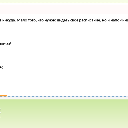
нтов никуда. Мало того, что нужно видеть свое расписание, но и напо
аписей:
ь;
=> Болезни растений
газин
*
Объявления
*
дители и болезни деревьев и
тений. Веселое Подворье