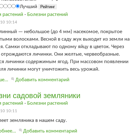
Лучший
и растений
-
Болезни растений
10 10:14
линный — небольшое (до 4 мм) насекомое, покрытое
ыми волосками. Весной в саду жук выходит из земли на
я. Самки откладывают по одному яйцу в цветок. Через
 отрождаются личинки. Они желтые, червеобразные.
ся личинки содержимым ягод. При массовом появлении
ля личинки могут уничтожить весь урожай.
е...
Добавить комментарий
зни садовой земляники
и растений
-
Болезни растений
10 10:11
еет земляника в нашем саду.
бнее...
Добавить комментарий