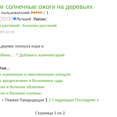
м солнечные ожоги на деревьях
 пользователей:
/ 1
Лучший
и растений
-
Болезни растений
09 23:33
 дереве лопнула кора и
бнее...
Добавить комментарий
тьи...
 с малинным и земляничным клещом
с вредителями и болезнями сада
ли и болезни облепихи
ели и болезни малины
«
Первая
Предыдущая
1
2
Следующая
Последняя
»
Страница 1 из 2