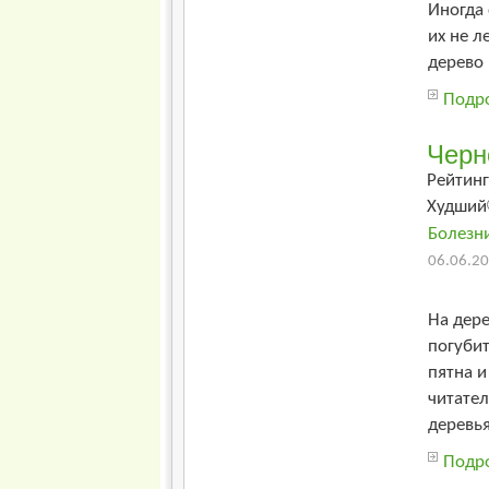
Иногда 
их не л
дерево
Подро
Черн
Рейтинг
Худший
Болезн
06.06.20
На дере
погубит
пятна и
читател
деревья
Подро