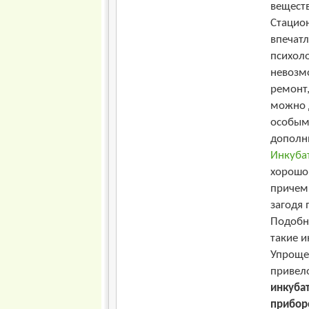
веществ
Стацио
впечатл
психол
невозмо
ремонт,
можно 
особым
дополн
Инкуба
хорошо
причем
загодя
Подобн
такие и
Упроще
привел
инкуба
прибор