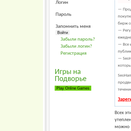
Логин
— Прод
Пароль
покупк
бирж с
Запомнить меня
— Регу
ежедне
Забыли пароль?
— Все 
Забыли логин?
публик
Регистрация
— SeoH
которы
Игры на
SeoHam
Подворье
продви
течени
Зарег
Всех эт
утеплен
можно с