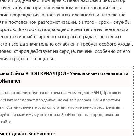
нно и продуманно. Во-первых, пенопластовый инкубатор
ц очень хрупок: при напряженном использовании часты
кие повреждения, а постоянная влажность и нагревание
т к постепенной разгерметизации, в итоге – срок – службы
ороток. Во-вторых, под воздействием тепла из пенопласта
тся токсичный стирол, от которого страдает не только
 (он всегда значительно ослаблен и требует особого ухода),
ловек: стирол действует на сердце, печень, особенно от его
ения страдают женщины.
ваем Сайты В ТОП КУВАЛДОЙ - Уникальные возможности
eoHammer
 ссылка анализируется по трем пакетам оценки:
SEO, Трафик и
eoHammer делает продвижение сайта прозрачным и простым
ем. Ссылки, вечные ссылки, статьи, упоминания, пресс-релизы -
зуйте по максимуму потенциал SeoHammer для продвижения
 сайта.
умеет делать SeoHammer