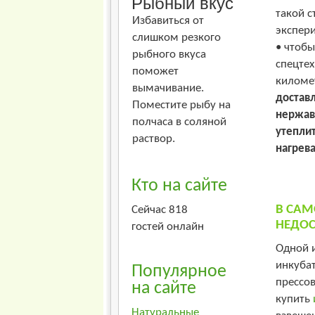
Рыбный вкус
такой с
Избавиться от
экспер
слишком резкого
• чтобы
рыбного вкуса
спецтех
поможет
киломе
вымачивание.
доставл
Поместите рыбу на
нержаве
полчаса в соляной
утепли
раствор.
нагрева
Кто на сайте
В САМ
Сейчас 818
НЕДОС
гостей онлайн
Одной 
инкубат
Популярное
прессов
на сайте
купить
Натуральные