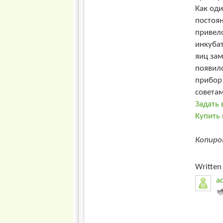
Как од
постоян
привел
инкубат
яиц зам
появило
прибор
советам
Задать 
Купить 
Копиро
Written 
a