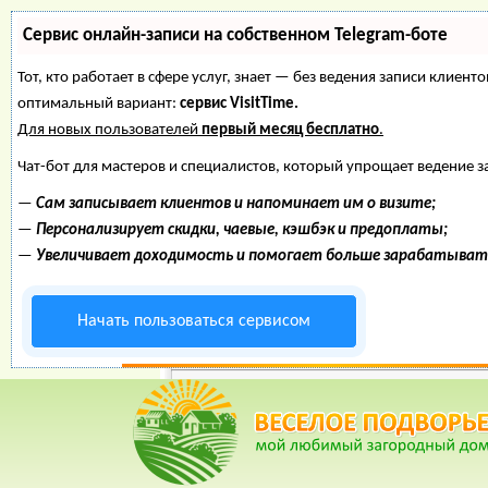
Сервис онлайн-записи на собственном Telegram-боте
Тот, кто работает в сфере услуг, знает — без ведения записи клие
оптимальный вариант:
сервис VisitTime.
Для новых пользователей
первый месяц бесплатно
.
Чат-бот для мастеров и специалистов, который упрощает ведение з
—
Сам записывает клиентов и напоминает им о визите;
—
Персонализирует скидки, чаевые, кэшбэк и предоплаты;
—
Увеличивает доходимость и помогает больше зарабатыват
Начать пользоваться сервисом
Веселое Подворье- Главная страница
действительно выгодно?
*
Главная
*
Форум
*
Энциклопедия
*
Ма
В ка
дейс