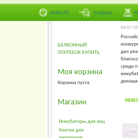
Рейтинг
Худший
НОВОСТИ
УСАДЬБА
Ф
Животн
04.07.20
Россий
конкуре
БАЛКОННЫЙ
дал ре
ПОГРЕБОК КУПИТЬ
благосо
среди п
Моя корзина
инкуба
домашн
Корзина пуста
ИНК
Магазин
Инкубаторы для яиц
Клетки для
перепелов