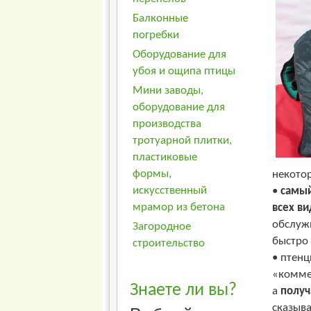
Балконные
погребки
Оборудование для
убоя и ощипа птицы
Мини заводы,
оборудование для
производства
тротуарной плитки,
пластиковые
формы,
некото
искусственный
•
самый
мрамор из бетона
всех в
обслуж
Загородное
быстро 
строительство
• птенц
«коммер
Знаете ли вы?
а
получ
сказыва