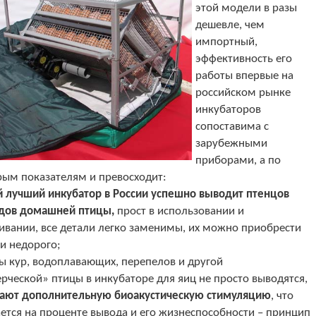
этой модели в разы
дешевле, чем
импортный,
эффективность его
работы впервые на
российском рынке
инкубаторов
сопоставима с
зарубежными
приборами, а по
рым показателям и превосходит:
 лучший инкубатор в России успешно выводит птенцов
идов домашней птицы,
прост в использовании и
ивании, все детали легко заменимы, их можно приобрести
и недорого;
ы кур, водоплавающих, перепелов и другой
ческой» птицы в инкубаторе для яиц не просто выводятся,
ают дополнительную биоакустическую стимуляцию
, что
ется на проценте вывода и его жизнеспособности – принцип