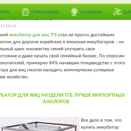
 пользователей:
/ 26
Лучший
ЕРМА
СПРАВОЧНИКИ
ХОЗЯЮШКА
ДЛ
ый мир
-
Инкубация яиц
11 14:23
ский
инкубатор для яиц ТГБ
стал не просто достойным
нтом для дорогих корейских и японских инкубаторов – он
альный шанс множеству семей улучшить свое
стояние и даже начать свой семейный бизнес. По опросам
окупателей, примерно 84% начавших птицеводство с этого
тора для яиц смогли наладить коммерчески успешное
ее хозяйство.
УБАТОР ДЛЯ ЯИЦ МОДЕЛИ ТГБ ЛУЧШЕ ИМПОРТНЫХ
АНАЛОГОВ
Все дело в том, что
купить инкубатор