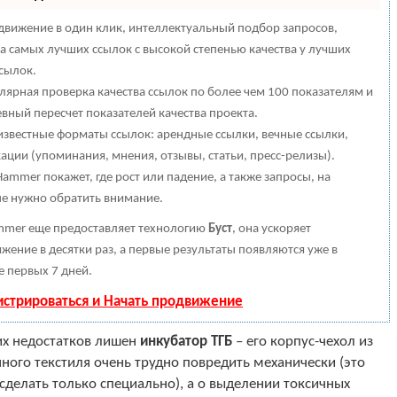
вижение в один клик, интеллектуальный подбор запросов,
а самых лучших ссылок с высокой степенью качества у лучших
сылок.
лярная проверка качества ссылок по более чем 100 показателям и
вный пересчет показателей качества проекта.
известные форматы ссылок: арендные ссылки, вечные ссылки,
ации (упоминания, мнения, отзывы, статьи, пресс-релизы).
ammer покажет, где рост или падение, а также запросы, на
е нужно обратить внимание.
mer еще предоставляет технологию
Буст
, она ускоряет
жение в десятки раз, а первые результаты появляются уже в
е первых 7 дней.
истрироваться и Начать продвижение
их недостатков лишен
инкубатор ТГБ
– его корпус-чехол из
ного текстиля очень трудно повредить механически (это
делать только специально), а о выделении токсичных