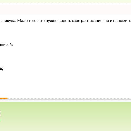
нтов никуда. Мало того, что нужно видеть свое расписание, но и напо
аписей:
ь;
=>
Инкубация яиц
=> В какой инкубатор для яиц вкладывать
газин
*
Объявления
*
кой инкубатор для яиц вкладывать
твительно выгодно?