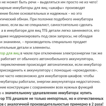
 не может быть речи – выделяться им просто не из чего!
нарные инкубаторы для яиц «шкафы» производят
ение более основательных и надежных – но это
огический обман. При поломке подобного инкубатора
жно, если вы не специалист, самостоятельно сделать
 а в инкубаторе для яиц ТГБ детали легко заменяются, его
даже модернизировать под свои запросы, не обладая
и знаниями, – производитель специально продает
ительные детали и элементы.
тор для яиц
в чехле при отключении электроэнергии так же
 работает от обычного автомобильного аккумулятора,
 переключение происходит автоматически, если инкубатор
 присоединить к аккумулятору с помощью «крокодилов».
ое часто невозможно для инкубаторов-шкафов: чтобы
нкубаторы работали, энергии аккумулятора недостаточно.
ние конструкции с сохранением всех нужных функций
о к
значительному удешевлению инкубатора: купить
тор ТГБ дешевле не только импортных, но и отечественных
ов с аналогичной производительностью примерно в 2 раза!