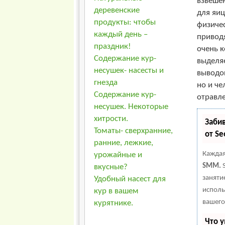
взвеше
деревенские
для яи
продукты: чтобы
физичес
каждый день –
приводя
праздник!
очень к
Содержание кур-
выделяе
несушек- насесты и
выводок
гнезда
но и че
Содержание кур-
отравл
несушек. Некоторые
хитрости.
Заби
Томаты- сверхранние,
от S
ранние, лежкие,
Каждая
урожайные и
SMM.
S
вкусные?
заняти
Удобный насест для
исполь
кур в вашем
вашего
курятнике.
Что 