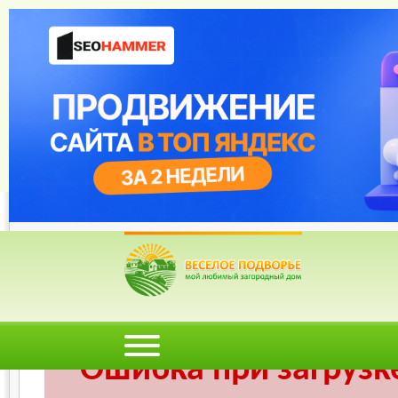
Веселое Подворье- Главная страница
=>
Огород
=> Корне
*
Главная
*
Форум
*
Энциклопедия
*
Магазин
*
Объявления
Ошибка при загрузк
Ошибка при загрузк