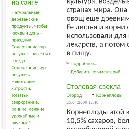
культура, возделы
на сайте
странах мира. Она
Натуральные
овощ еще древним
деревенские
Ее листья и корни 
продукты: чтобы
каждый день –
использовали для
праздник!
лекарств, а потом 
Содержание кур-
в пищу.
несушек- насесты и
гнезда
Подробнее...
Содержание кур-
Добавить комментарий
несушек.
Некоторые
Столовая свекла
хитрости.
-
Огород
Корнеплоды
Томаты-
сверхранние,
25.04.2008 12:40
ранние, лежкие,
Корнеплоды этой 
урожайные и
10,5% сахаров, бел
вкусные?