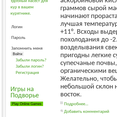
аскорбиновой кис
Удобный насест для
граммов сырой ма
кур в вашем
курятнике.
начинают прорастат
лучшая температура
Логин
+11°. Всходы выд
Пароль
похолодания до -2.
возделывания све
Запомнить меня
пригодны легкие с
Забыли пароль?
супесчаные почвы,
Забыли логин?
органическими ве
Регистрация
Желательно, чтоб
небольшой склон н
Игры на
восток.
Подворье
Подробнее...
Добавить комментарий