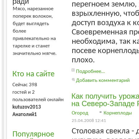
ради
перегноем землю,
Мясо, нарезанное
взрыхленную, что
поперек волокон,
доступ воздуха к 
будет выглядеть
Своевременная пр
более
привлекательно на
необходима, так к
тарелке и станет
посеве корнеплод
значительно мягче.
плохо.
Подробнее...
Кто на сайте
Добавить комментарий
Сейчас 398
гостей и 2
Как получить урож
пользователей онлайн
на Северо-Западе 
kutuzov2013
-
Огород
Корнеплоды
Анатолий1
25.04.2008 12:41
Столовая свекла -
Популярное