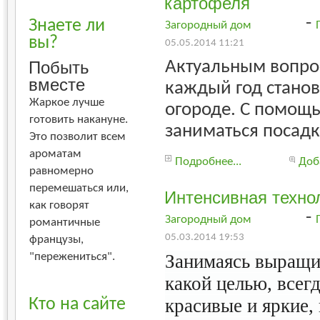
картофеля
-
Знаете ли
Загородный дом
вы?
05.05.2014 11:21
Актуальным вопро
Побыть
вместе
каждый год станов
Жаркое лучше
огороде. С помощ
готовить накануне.
заниматься посадк
Это позволит всем
ароматам
Подробнее...
Доб
равномерно
перемешаться или,
Интенсивная техно
как говорят
-
Загородный дом
романтичные
05.03.2014 19:53
французы,
"пережениться".
Занимаясь выращив
какой целью, всег
красивые и яркие,
Кто на сайте