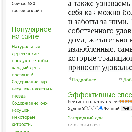
а также узнаваемы
Сейчас 683
себя как можно бо
гостей онлайн
и заботы за ними.
Популярное
собственного удов
на сайте
дома, желательно
Натуральные
излюбленные, сам
деревенские
которые традицион
продукты: чтобы
приносят удовольс
каждый день –
праздник!
Подробнее...
Доб
Содержание кур-
несушек- насесты и
Эффективные спос
гнезда
Рейтинг пользователей:
Содержание кур-
Худший
Лучший
несушек.
-
Некоторые
Загородный дом
хитрости.
04.03.2014 00:31
Томаты-