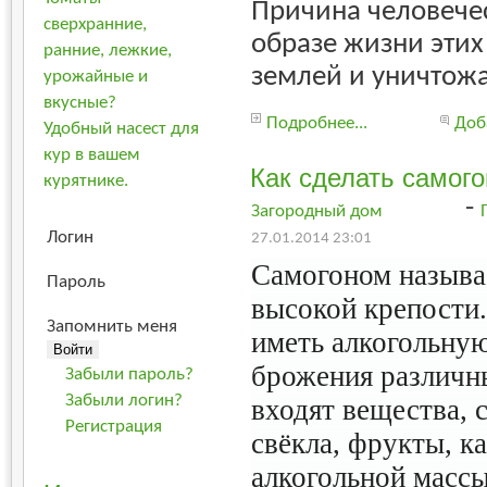
Причина человечес
сверхранние,
образе жизни этих
ранние, лежкие,
землей и уничтожа
урожайные и
вкусные?
Подробнее...
Доб
Удобный насест для
кур в вашем
Как сделать самог
курятнике.
-
Загородный дом
Логин
27.01.2014 23:01
Самогоном называ
Пароль
высокой крепости.
Запомнить меня
иметь алкогольную
брожения различны
Забыли пароль?
Забыли логин?
входят вещества, 
Регистрация
свёкла, фрукты, к
алкогольной массы