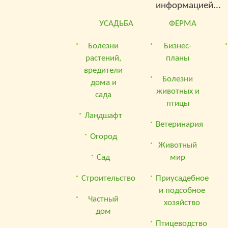
информацией...
УСАДЬБА
ФЕРМА
Болезни
Бизнес-
растений,
планы
вредители
Болезни
дома и
животных и
сада
птицы
Ландшафт
Ветеринария
Огород
Животный
Сад
мир
Строительство
Приусадебное
и подсобное
Частный
хозяйство
дом
Птицеводство