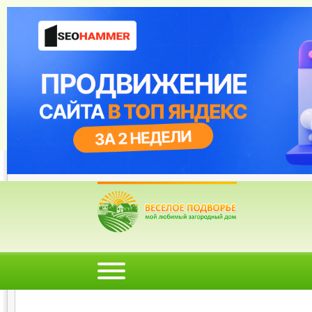
Веселое Подворье- Главная страница
=>
Строительство и
*
Главная
*
Форум
*
Энциклопедия
*
Магазин
*
Объявления
Ошибка при загрузк