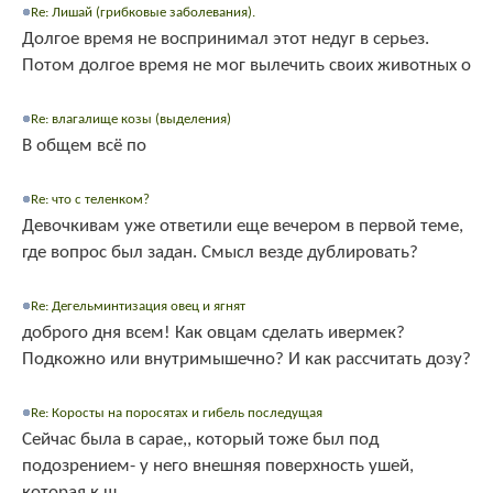
Re: Лишай (грибковые заболевания).
Долгое время не воспринимал этот недуг в серьез.
Потом долгое время не мог вылечить своих животных о
Re: влагалище козы (выделения)
В общем всё по
Re: что с теленком?
Девочкивам уже ответили еще вечером в первой теме,
где вопрос был задан. Смысл везде дублировать?
Re: Дегельминтизация овец и ягнят
доброго дня всем! Как овцам сделать ивермек?
Подкожно или внутримышечно? И как рассчитать дозу?
Re: Коросты на поросятах и гибель последущая
Сейчас была в сарае,, который тоже был под
подозрением- у него внешняя поверхность ушей,
которая к ш