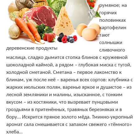
румяное; на
горячих
половинках
картофелин
тают
солнышки
деревенские продукты
сливочного
маслица, сладко дымится стопка блинов с кружевной
шоколадной каймой, а рядом – глубокая миска с тугой,
холодной сметаной. Сметана – первое лакомство к
блинам, уж после неё – варенья всех сортов: клубника с
жарких июльских полян, варенье яркое и душистое – из
лесной земляники и малины, изысканное, с тонким
вкусом – из костяники, что вызревает пунцовыми
гроздьями в притенённых, травяных березняках и в
бору… Искрится пряное золото мёда. Тминно-укропный
аромат сала смешивается с запахом свежего «тёмного»
хлеба…