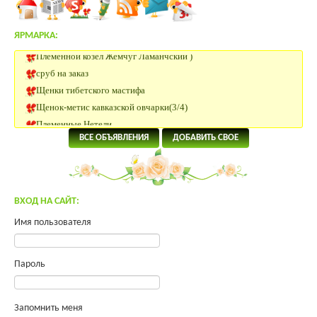
ЯРМАРКА:
Племенной козёл Жемчуг Ламанчский )
сруб на заказ
Щенки тибетского мастифа
Щенок-метис кавказской овчарки(3/4)
Племенные Нетели
Нетели Черно-пестрой породы
ВСЕ ОБЪЯВЛЕНИЯ
ДОБАВИТЬ СВОЕ
КРС Казахской Белоголовой породы
Нетели породы Абердин Ангус
Нубийский козлик
Участок 180 км от Москвы
ВХОД НА САЙТ:
Помогите преобрести инкуб.яйцо.
Имя пользователя
Яйцо инкубационное Юрловская, Павловская
Продам молодых петухов Малинов Михелинская кукушка
Пароль
Щенки тибетского мастифа
Инкубационное яйцо ROSS 308
Индейка от производителя
Запомнить меня