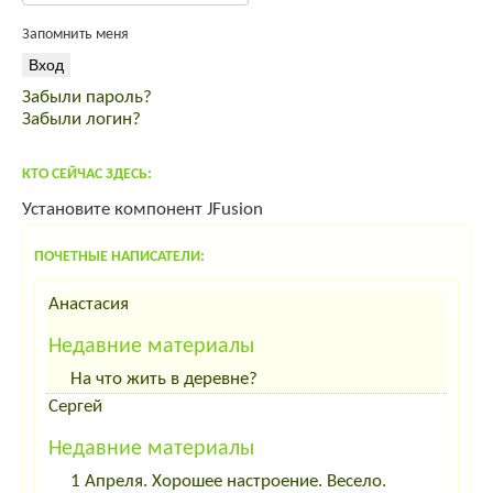
Щенки тибетского мастифа
Запомнить меня
Инкубационное яйцо ROSS 308
Индейка от производителя
Забыли пароль?
продам мясо кролика премиум класса
Забыли логин?
спас от вздутия живота
корма для интенсивного выращивания
КТО СЕЙЧАС ЗДЕСЬ:
Установите компонент JFusion
ПОЧЕТНЫЕ НАПИСАТЕЛИ:
Анастасия
Недавние материалы
На что жить в деревне?
Сергей
Недавние материалы
1 Апреля. Хорошее настроение. Весело.