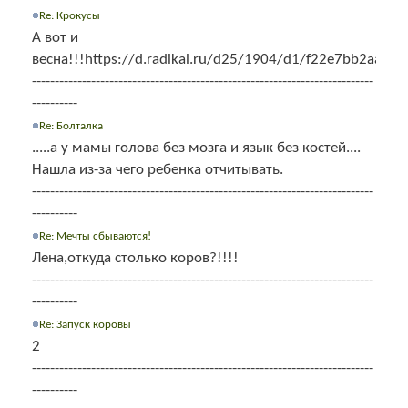
Re: Крокусы
А вот и
весна!!!https://d.radikal.ru/d25/1904/d1/f22e7bb2aa4b.j
---------------------------------------------------------------------------
----------
Re: Болталка
.....а у мамы голова без мозга и язык без костей....
Нашла из-за чего ребенка отчитывать.
---------------------------------------------------------------------------
----------
Re: Мечты сбываются!
Лена,откуда столько коров?!!!!
---------------------------------------------------------------------------
----------
Re: Запуск коровы
2
---------------------------------------------------------------------------
----------