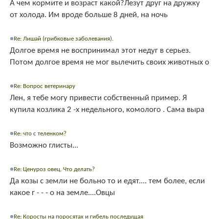
А чем кормите и возраст какой?Лезут друг на дружку
от холода. Им вроде больше 8 дней, на ночь
Re: Лишай (грибковые заболевания).
Долгое время не воспринимал этот недуг в серьез.
Потом долгое время не мог вылечить своих животных о
Re: Вопрос ветеринару
Лен, я тебе могу привести собственный пример. Я
купила козлика 2 -х недельного, комолого . Сама выра
Re: что с теленком?
Возможно глисты...
Re: Ценуроз овец. Что делать?
Да козы с земли не больно то и едят.... тем более, если
какое г - - - о на земле....Овцы
Re: Коросты на поросятах и гибель последущая