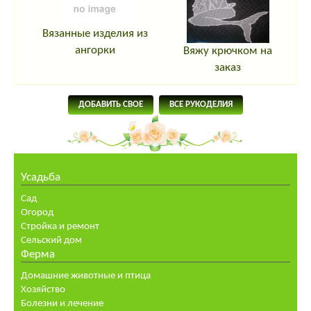
Вязанные изделия из
ангорки
Вяжу крючком на
заказ
ДОБАВИТЬ СВОЕ
ВСЕ РУКОДЕЛИЯ
Усадьба
Сад
Огород
Стройка и ремонт
Сельский дом
Ферма
Домашние животные и птица
Хозяйство
Болезни и лечение