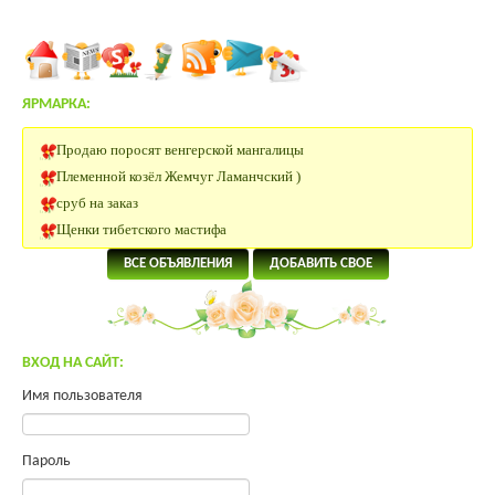
ЯРМАРКА:
Продаю поросят венгерской мангалицы
Племенной козёл Жемчуг Ламанчский )
сруб на заказ
Щенки тибетского мастифа
Щенок-метис кавказской овчарки(3/4)
ВСЕ ОБЪЯВЛЕНИЯ
ДОБАВИТЬ СВОЕ
Племенные Нетели
Нетели Черно-пестрой породы
КРС Казахской Белоголовой породы
Нетели породы Абердин Ангус
ВХОД НА САЙТ:
Нубийский козлик
Имя пользователя
Участок 180 км от Москвы
Помогите преобрести инкуб.яйцо.
Яйцо инкубационное Юрловская, Павловская
Пароль
Продам молодых петухов Малинов Михелинская кукушка