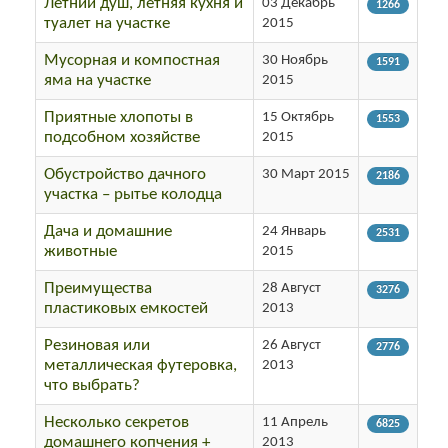
Летний душ, летняя кухня и
03 Декабрь
1266
туалет на участке
2015
Мусорная и компостная
30 Ноябрь
1591
яма на участке
2015
Приятные хлопоты в
15 Октябрь
1553
подсобном хозяйстве
2015
Обустройство дачного
30 Март 2015
2186
участка – рытье колодца
Дача и домашние
24 Январь
2531
животные
2015
Преимущества
28 Август
3276
пластиковых емкостей
2013
Резиновая или
26 Август
2776
металлическая футеровка,
2013
что выбрать?
Несколько секретов
11 Апрель
6825
домашнего копчения +
2013