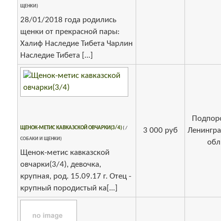
ЩЕНКИ)
28/01/2018 года родились
щенки от прекрасной пары:
Халиф Наследие Тибета Чарлин
Наследие Тибета [...]
Подпор
ЩЕНОК-МЕТИС КАВКАЗСКОЙ ОВЧАРКИ(3/4)
( /
3 000 руб
Ленингра
СОБАКИ И ЩЕНКИ)
обл
Щенок-метис кавказской
овчарки(3/4), девочка,
крупная, род. 15.09.17 г. Отец -
крупный породистый ка[...]