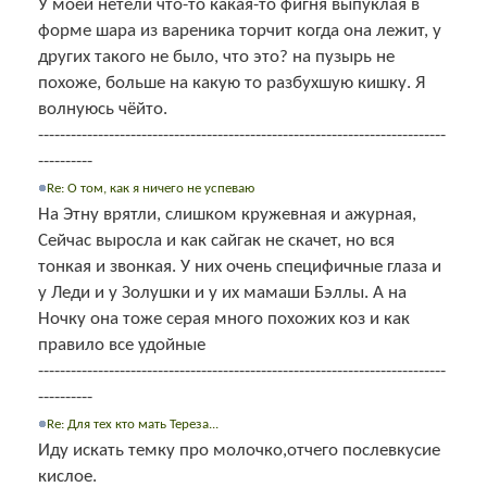
У моей нетели что-то какая-то фигня выпуклая в
форме шара из вареника торчит когда она лежит, у
других такого не было, что это? на пузырь не
похоже, больше на какую то разбухшую кишку. Я
волнуюсь чёйто.
---------------------------------------------------------------------------
----------
Re: О том, как я ничего не успеваю
На Этну врятли, слишком кружевная и ажурная,
Сейчас выросла и как сайгак не скачет, но вся
тонкая и звонкая. У них очень специфичные глаза и
у Леди и у Золушки и у их мамаши Бэллы. А на
Ночку она тоже серая много похожих коз и как
правило все удойные
---------------------------------------------------------------------------
----------
Re: Для тех кто мать Тереза...
Иду искать темку про молочко,отчего послевкусие
кислое.