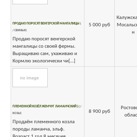
Калужска
ПРОДАЮ ПОРОСЯТ ВЕНГЕРСКОЙ МАНГАЛИЦЫ
(
5 000 руб
Мосальск
/ СВИНЬИ)
н
Продаю поросят венгерской
мангалицы со своей фермы.
Выращиваю сам, ухаживаю и
Кормлю экологически чи[...]
ПЛЕМЕННОЙ КОЗЁЛ ЖЕМЧУГ ЛАМАНЧСКИЙ )
( /
Ростов
8 900 руб
КОЗЫ)
облас
Продаём племенного козла
породы ламанча, эльф.
Возраст 1 год 8 месяцев.