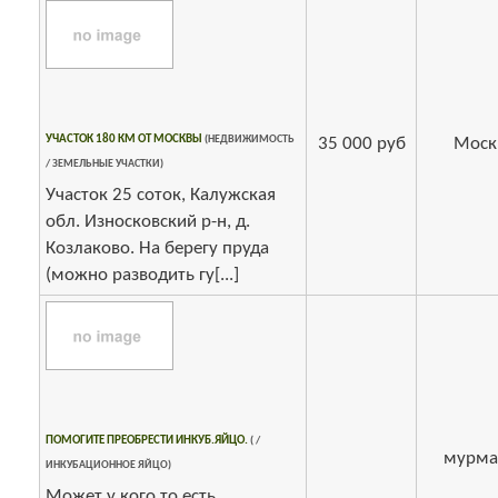
УЧАСТОК 180 КМ ОТ МОСКВЫ
(НЕДВИЖИМОСТЬ
35 000 руб
Моск
/ ЗЕМЕЛЬНЫЕ УЧАСТКИ)
Участок 25 соток, Калужская
обл. Износковский р-н, д.
Козлаково. На берегу пруда
(можно разводить гу[...]
ПОМОГИТЕ ПРЕОБРЕСТИ ИНКУБ.ЯЙЦО.
( /
мурма
ИНКУБАЦИОННОЕ ЯЙЦО)
Может у кого то есть