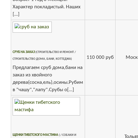
Характер покладистый. Наших
[...]
СРУБ НА ЗАКАЗ
(СТРОИТЕЛЬСТВО И РЕМОНТ /
110 000 руб
Моск
СТРОИТЕЛЬСТВО ДОМА, БАНИ, КОТТЕДЖА)
Предлагаем сруб дома,бани на
заказ из хвойного
дерева(сосна,ель),осины.Рубим
в "чашу","лапу".Срубы о[...]
ЩЕНКИ ТИБЕТСКОГО МАСТИФА
( / СОБАКИ И
Толья