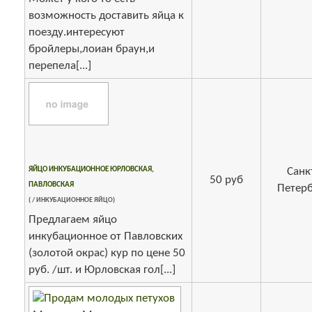
возможность доставить яйца к
поезду.интересуют
бройлеры,лоиан браун,и
перепела[...]
ЯЙЦО ИНКУБАЦИОННОЕ ЮРЛОВСКАЯ,
Санк
50 руб
ПАВЛОВСКАЯ
Петерб
( / ИНКУБАЦИОННОЕ ЯЙЦО)
Предлагаем яйцо
инкубационное от Павловских
(золотой окрас) кур по цене 50
руб. /шт. и Юрловская гол[...]