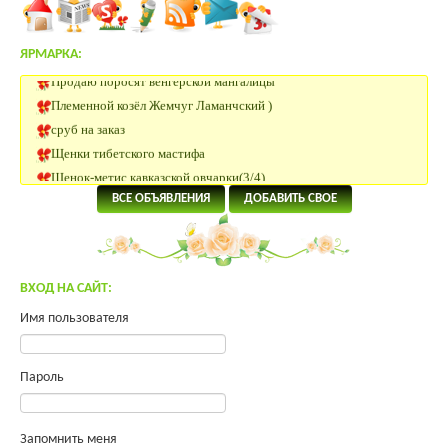
ЯРМАРКА:
Продаю поросят венгерской мангалицы
Племенной козёл Жемчуг Ламанчский )
сруб на заказ
Щенки тибетского мастифа
Щенок-метис кавказской овчарки(3/4)
Племенные Нетели
ВСЕ ОБЪЯВЛЕНИЯ
ДОБАВИТЬ СВОЕ
Нетели Черно-пестрой породы
КРС Казахской Белоголовой породы
Нетели породы Абердин Ангус
Нубийский козлик
ВХОД НА САЙТ:
Участок 180 км от Москвы
Имя пользователя
Помогите преобрести инкуб.яйцо.
Яйцо инкубационное Юрловская, Павловская
Пароль
Продам молодых петухов Малинов Михелинская кукушка
Щенки тибетского мастифа
Инкубационное яйцо ROSS 308
Запомнить меня