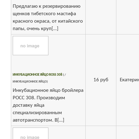
Предлагаю к резервированию
щенков тибетского мастифа
красного окраса, от китайского
папы, очень круп[...]
ИНКУБАЦИОННОЕ ЯЙЦО ROSS 308
( /
16 руб
Екатери
ИНКУБАЦИОННОЕ ЯЙЦО)
Инкубационное яйцо бройлера
РОСС 308. Производим
доставку яйца
специализированным
автотранспортом. В[...]