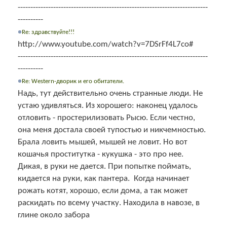
---------------------------------------------------------------------------
----------
Re: здравствуйте!!!
http://www.youtube.com/watch?v=7DSrFf4L7co#
---------------------------------------------------------------------------
----------
Re: Western-дворик и его обитатели.
Надь, тут действительно очень странные люди. Не
устаю удивляться. Из хорошего: наконец удалось
отловить - простерилизовать Рысю. Если честно,
она меня достала своей тупостью и никчемностью.
Брала ловить мышей, мышей не ловит. Но вот
кошачья проститутка - кукушка - это про нее.
Дикая, в руки не дается. При попытке поймать,
кидается на руки, как пантера. Когда начинает
рожать котят, хорошо, если дома, а так может
раскидать по всему участку. Находила в навозе, в
глине около забора