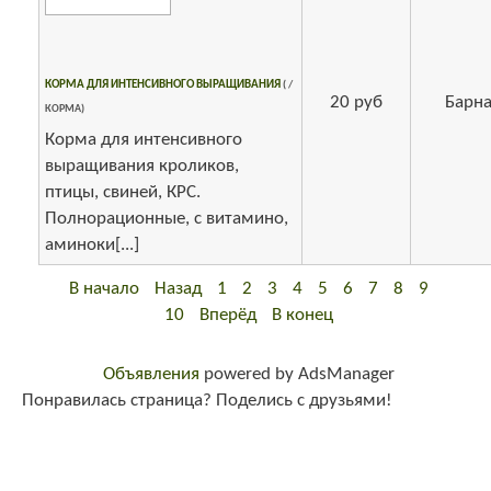
КОРМА ДЛЯ ИНТЕНСИВНОГО ВЫРАЩИВАНИЯ
( /
20 руб
Барна
КОРМА)
Корма для интенсивного
выращивания кроликов,
птицы, свиней, КРС.
Полнорационные, с витамино,
аминоки[...]
В начало
Назад
1
2
3
4
5
6
7
8
9
10
Вперёд
В конец
Объявления
powered by AdsManager
Понравилась страница? Поделись с друзьями!