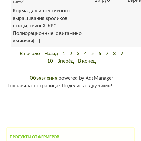
20 руб
Барна
КОРМА)
Корма для интенсивного
выращивания кроликов,
птицы, свиней, КРС.
Полнорационные, с витамино,
аминоки[...]
В начало
Назад
1
2
3
4
5
6
7
8
9
10
Вперёд
В конец
Объявления
powered by AdsManager
Понравилась страница? Поделись с друзьями!
ПРОДУКТЫ ОТ ФЕРМЕРОВ