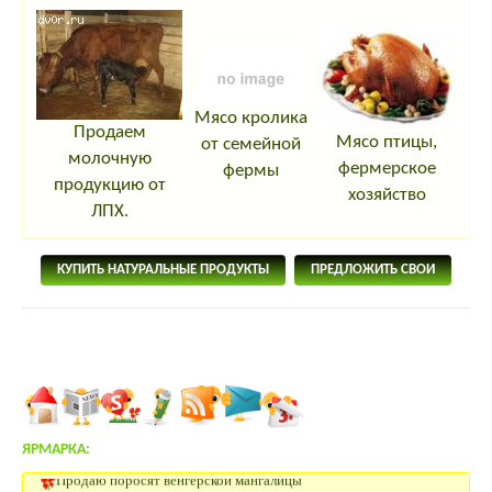
Мясо кролика
Продаем
Мясо птицы,
от семейной
молочную
фермерское
фермы
продукцию от
хозяйство
ЛПХ.
КУПИТЬ НАТУРАЛЬНЫЕ ПРОДУКТЫ
ПРЕДЛОЖИТЬ СВОИ
ЯРМАРКА:
Продаю поросят венгерской мангалицы
Племенной козёл Жемчуг Ламанчский )