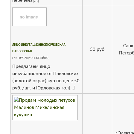
перепела[...]
ЯЙЦО ИНКУБАЦИОННОЕ ЮРЛОВСКАЯ,
Санк
50 руб
ПАВЛОВСКАЯ
Петерб
( / ИНКУБАЦИОННОЕ ЯЙЦО)
Предлагаем яйцо
инкубационное от Павловских
(золотой окрас) кур по цене 50
руб. /шт. и Юрловская гол[...]
г.Электр