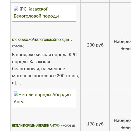
КРС КАЗАХСКОЙ БЕЛОГОЛОВОЙ ПОРОДЫ
( /
Набере
230 руб
КОРОВЫ)
Чел
В продаже мясная порода КРС
породы Казахская
белоголовая, племенное
маточное поголовье 200 голов,
с [...]
Набере
198 руб
НЕТЕЛИ ПОРОДЫ АБЕРДИН АНГУС
( / КОРОВЫ)
Чел