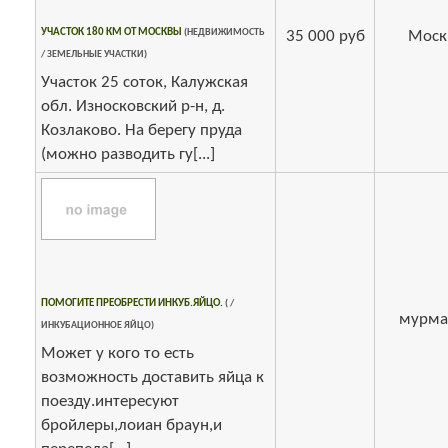
УЧАСТОК 180 КМ ОТ МОСКВЫ
(НЕДВИЖИМОСТЬ
35 000 руб
Моск
/ ЗЕМЕЛЬНЫЕ УЧАСТКИ)
Участок 25 соток, Калужская
обл. Износковский р-н, д.
Козлаково. На берегу пруда
(можно разводить гу[...]
ПОМОГИТЕ ПРЕОБРЕСТИ ИНКУБ.ЯЙЦО.
( /
мурма
ИНКУБАЦИОННОЕ ЯЙЦО)
Может у кого то есть
возможность доставить яйца к
поезду.интересуют
бройлеры,лоиан браун,и