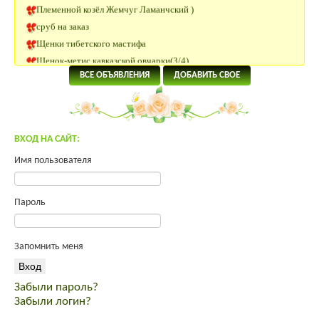
сруб на заказ
Щенки тибетского мастифа
Щенок-метис кавказской овчарки(3/4)
Племенные Нетели
ВСЕ ОБЪЯВЛЕНИЯ
ДОБАВИТЬ СВОЕ
Нетели Черно-пестрой породы
КРС Казахской Белоголовой породы
Нетели породы Абердин Ангус
Нубийский козлик
ВХОД НА САЙТ:
Участок 180 км от Москвы
Имя пользователя
Помогите преобрести инкуб.яйцо.
Яйцо инкубационное Юрловская, Павловская
Пароль
Продам молодых петухов Малинов Михелинская кукушка
Щенки тибетского мастифа
Инкубационное яйцо ROSS 308
Запомнить меня
Индейка от производителя
продам мясо кролика премиум класса
Забыли пароль?
спас от вздутия живота
Забыли логин?
корма для интенсивного выращивания