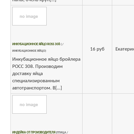
ИНКУБАЦИОННОЕ ЯЙЦО ROSS 308
( /
16 руб
Екатери
ИНКУБАЦИОННОЕ ЯЙЦО)
Инкубационное яйцо бройлера
РОСС 308. Производим
доставку яйца
специализированным
автотранспортом. В[...]
ИНДЕЙКА ОТ ПРОИЗВОДИТЕЛЯ
(ПТИЦА /