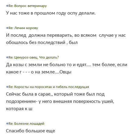
Re: Вопрос ветеринару
У нас тоже в прошлом году оспу делали.
Re: Лечим корову
И послед должна переварить, во всяком случае у нас
обошлось без последствий , был
Re: Ценуроз овец. Что делать?
Да козы с земли не больно то и едят.... тем более, если
какое г - - - о на земле....Овцы
Re: Коросты на поросятах и гибель последущая
Сейчас была в сарае,, который тоже был под
подозрением- у него внешняя поверхность ушей,
которая к ш
Re: Болезни лошадей
Спасибо большое еще