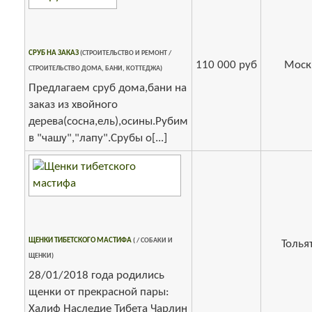
СРУБ НА ЗАКАЗ
(СТРОИТЕЛЬСТВО И РЕМОНТ /
110 000 руб
Моск
СТРОИТЕЛЬСТВО ДОМА, БАНИ, КОТТЕДЖА)
Предлагаем сруб дома,бани на
заказ из хвойного
дерева(сосна,ель),осины.Рубим
в "чашу","лапу".Срубы о[...]
ЩЕНКИ ТИБЕТСКОГО МАСТИФА
( / СОБАКИ И
Толья
ЩЕНКИ)
28/01/2018 года родились
щенки от прекрасной пары:
Халиф Наследие Тибета Чарлин