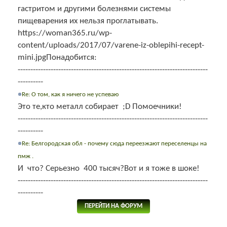
гастритом и другими болезнями системы
пищеварения их нельзя проглатывать.
https://woman365.ru/wp-
content/uploads/2017/07/varene-iz-oblepihi-recept-
mini.jpgПонадобится:
---------------------------------------------------------------------------
----------
Re: О том, как я ничего не успеваю
Это те,кто металл собирает ;D Помоечники!
---------------------------------------------------------------------------
----------
Re: Белгородская обл - почему сюда переезжают переселенцы на
пмж .
И что? Серьезно 400 тысяч?Вот и я тоже в шоке!
---------------------------------------------------------------------------
----------
ПЕРЕЙТИ НА ФОРУМ