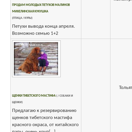
ПРОДАМ МОЛОДЫХ ПЕТУХОВ МАЛИНОВ
МИХЕЛИНСКАЯ КУКУШКА
(ПТИЦА / КУРЫ)
Петухи вывода конца апреля.
Возможно семью 1+2
Толья
ЩЕНКИ ТИБЕТСКОГО МАСТИФА
( / СОБАКИ И
ЩЕНКИ)
Предлагаю к резервированию
щенков тибетского мастифа
красного окраса, от китайского
папы, очень круп[...]