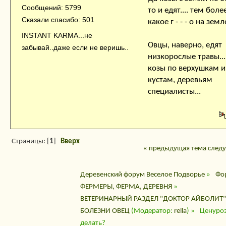
Сообщений: 5799
то и едят.... тем боле
Сказали спасибо: 501
какое г - - - о на земле
INSTANT KARMA...не
Овцы, наверно, едят
забывай..даже если не веришь..
низкорослые травы....
козы по верхушкам и
кустам, деревьям
специалисты...
Страницы: [
1
]
Вверх
« предыдущая тема
след
Деревенский форум Веселое Подворье
»
Фо
ФЕРМЕРЫ, ФЕРМА, ДЕРЕВНЯ
»
ВЕТЕРИНАРНЫЙ РАЗДЕЛ "ДОКТОР АЙБОЛИТ"
БОЛЕЗНИ ОВЕЦ
(Модератор:
rella
) »
Ценуроз
делать?