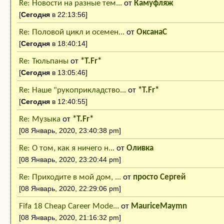
Re: Новости на разные тем...
от
Камуфляж
[
Сегодня
в 22:13:56]
Re: Половой цикл и осемен...
от
ОксанаC
[
Сегодня
в 18:40:14]
Re: Тюльпаны
от
*Т.Fr*
[
Сегодня
в 13:05:46]
Re: Наше "рукоприкладство...
от
*Т.Fr*
[
Сегодня
в 12:40:55]
Re: Музыка
от
*Т.Fr*
[08 Январь, 2020, 23:40:38 pm]
Re: О том, как я ничего н...
от
Оливка
[08 Январь, 2020, 23:20:44 pm]
Re: Приходите в мой дом, ...
от
просто Сергей
[08 Январь, 2020, 22:29:06 pm]
Fifa 18 Cheap Career Mode...
от
MauriceMaymn
[08 Январь, 2020, 21:16:32 pm]