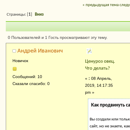
« предыдущая тема
след
Страницы: [
1
]
Вниз
Автор
Тема: Ценуроз о
0 Пользователей и 1 Гость просматривают эту тему.
Что делать? (Прочитано 1621 раз)
Андрей Иванович
Новичок
Ценуроз овец.
Что делать?
Сообщений: 10
«
:
08 Апрель,
Сказали спасибо: 0
2019, 14:17:35
pm »
Как продвинуть с
Вы создали или тольк
сайт, но не знаете, 