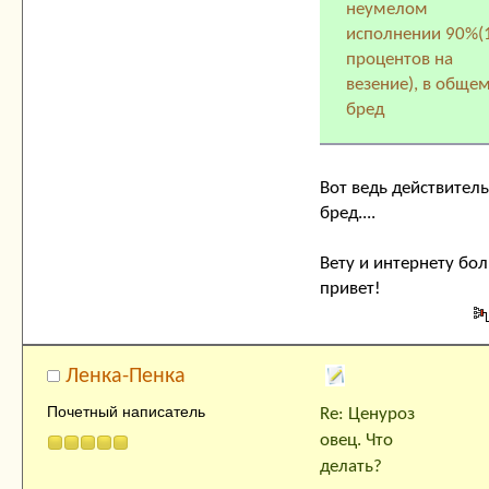
неумелом
исполнении 90%(
процентов на
везение), в обще
бред
Вот ведь действител
бред....
Вету и интернету бо
привет!
Ленка-Пенка
Почетный написатель
Re: Ценуроз
овец. Что
делать?