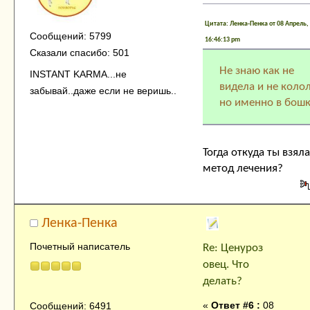
Цитата: Ленка-Пенка от 08 Апрель,
Сообщений: 5799
16:46:13 pm
Сказали спасибо: 501
Не знаю как не
INSTANT KARMA...не
видела и не коло
забывай..даже если не веришь..
но именно в бош
Тогда откуда ты взял
метод лечения?
Ленка-Пенка
Почетный написатель
Re: Ценуроз
овец. Что
делать?
«
Ответ #6 :
08
Сообщений: 6491