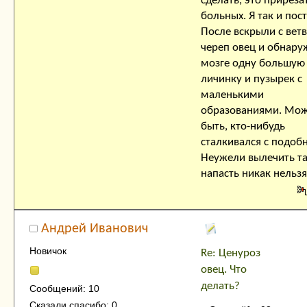
сделать, это приреза
больных. Я так и пос
После вскрыли с вет
череп овец и обнару
мозге одну большую
личинку и пузырек с
маленькими
образованиями. Мо
быть, кто-нибудь
сталкивался с подо
Неужели вылечить т
напасть никак нельз
Андрей Иванович
Новичок
Re: Ценуроз
овец. Что
делать?
Сообщений: 10
Сказали спасибо: 0