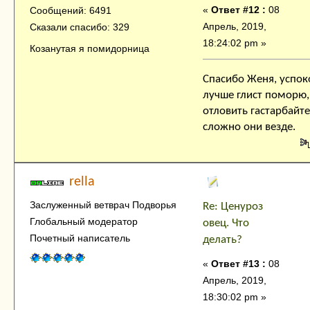
«
Ответ #12 :
08
Сообщений: 6491
Апрель, 2019,
Сказали спасибо: 329
18:24:02 pm »
Козанутая я помидорница
Спасибо Женя, успок
лучше глист поморю,
отловить гастарбайт
сложно они везде.
rella
Заслуженный ветврач Подворья
Re: Ценуроз
Глобальный модератор
овец. Что
Почетный написатель
делать?
«
Ответ #13 :
08
Апрель, 2019,
18:30:02 pm »