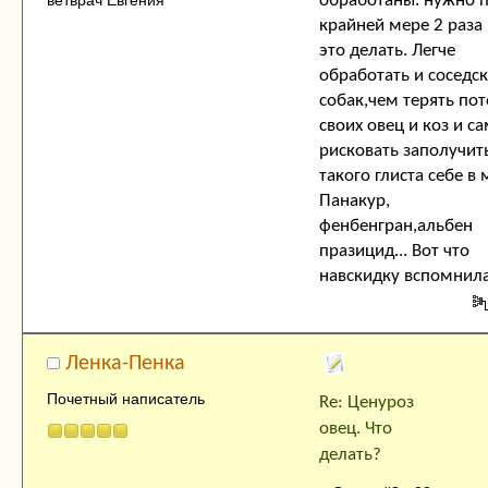
ветврач Евгения
обработаны. нужно 
крайней мере 2 раза 
это делать. Легче
обработать и соседс
собак,чем терять по
своих овец и коз и с
рисковать заполучит
такого глиста себе в 
Панакур,
фенбенгран,альбен
празицид... Вот что
навскидку вспомнил
Ленка-Пенка
Почетный написатель
Re: Ценуроз
овец. Что
делать?