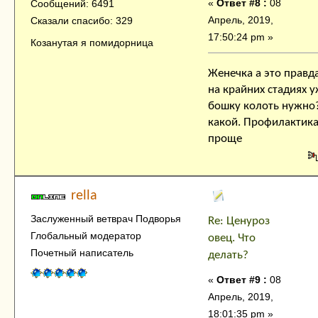
«
Ответ #8 :
08
Сообщений: 6491
Апрель, 2019,
Сказали спасибо: 329
17:50:24 pm »
Козанутая я помидорница
Женечка а это правда
на крайних стадиях у
бошку колоть нужно
какой. Профилактик
проще
rella
Заслуженный ветврач Подворья
Re: Ценуроз
Глобальный модератор
овец. Что
Почетный написатель
делать?
«
Ответ #9 :
08
Апрель, 2019,
18:01:35 pm »