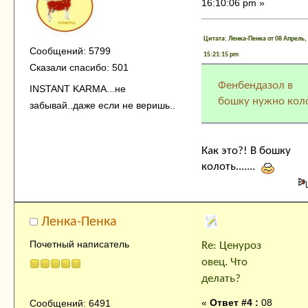
16:10:06 pm »
Цитата: Ленка-Пенка от 08 Апрель,
Сообщений: 5799
15:21:15 pm
Сказали спасибо: 501
Фенбендазол в
INSTANT KARMA...не
бошку нужно кол
забывай..даже если не веришь..
Как это?! В бошку
колоть.......
Ленка-Пенка
Почетный написатель
Re: Ценуроз
овец. Что
делать?
«
Ответ #4 :
08
Сообщений: 6491