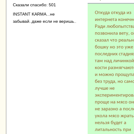
Сказали спасибо: 501
Откуда откуда из
INSTANT KARMA...не
интернета конечн
забывай..даже если не веришь..
Ради любопытств
позвонила вету, о
сказал что реальн
бошку но это уже
последних стадия
там над личинкой
кости размягчают
и можно прощупа
без труда, но сам
лучше не
экспериментиров
проще на мясо о
не заразно а посл
укола мясо жрать
нельзя будет а
литальность при