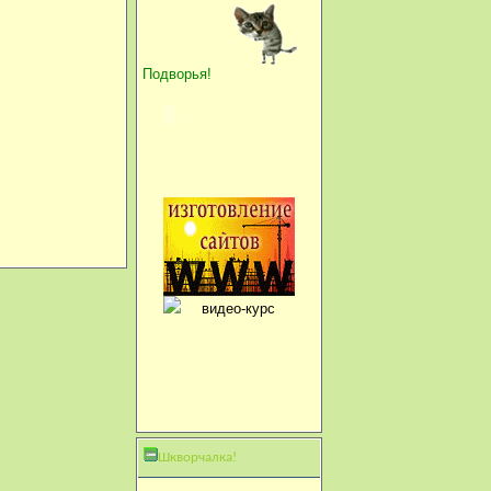
Подворья!
Шкворчалка!