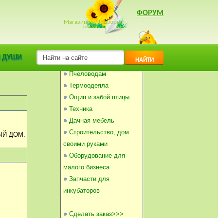
ФОРУМ
Магазин на Подворье
Инкубаторы
 ДУШИ
НАЙТИ
Балконные погребки
Пчеловодам
Термоодеяла
Ощип и забой птицы
Техника
Дачная мебель
Строительство, дом
ЫЙ ДОМ.
своими руками
Оборудование для
малого бизнеса
Запчасти для
инкубаторов
Сделать заказ>>>