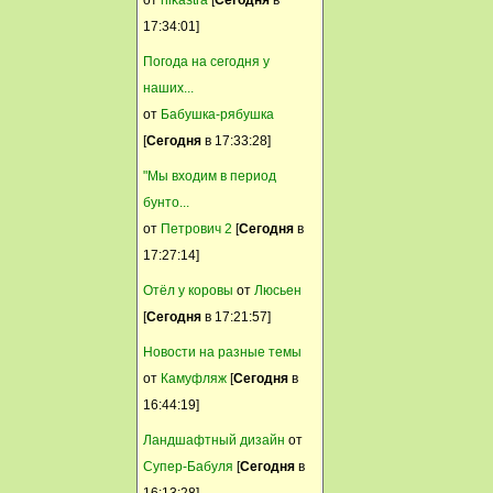
к 70 летию победы ? Разве
17:34:01]
наши отцы ,деды матери
Погода на сегодня у
бабушки не заслужили
наших...
нашей памяти ?
от
Бабушка-рябушка
Svetik
[
Сегодня
в 17:33:28]
14 Март, 2015, 00:28:28
"Мы входим в период
Хоть бы кто то отсемафорил.
бунто...
...
от
Петрович 2
[
Сегодня
в
17:27:14]
Никуша
Отёл у коровы
от
Люсьен
13 Март, 2015, 21:55:41
[
Сегодня
в 17:21:57]
...и затаились
Новости на разные темы
Камуфляж
от
Камуфляж
[
Сегодня
в
12 Март, 2015, 16:49:34
16:44:19]
Они рассредоточились.
Ландшафтный дизайн
от
Никуша
Супер-Бабуля
[
Сегодня
в
12 Март, 2015, 11:55:53
16:13:28]