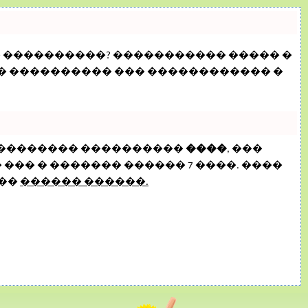
� ����������? ����������� ����� �
�� ���������� ��� ������������ �
���������� ����������
����
, ���
�� � ������� ������ 7 ����. ����
���
������ ������.