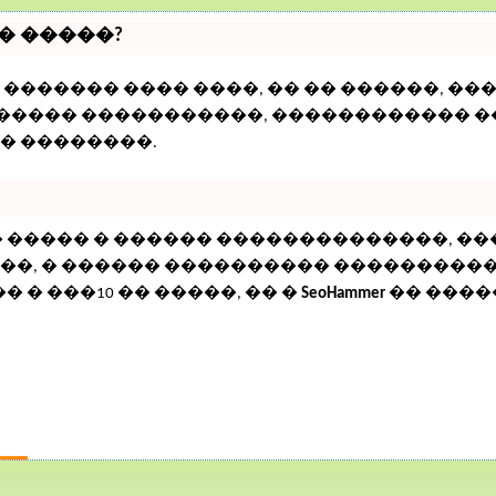
� �����?
������� ���� ����, �� �� ������, ��
������� �����������, ������������ 
� ��������.
� ����� � ������ ��������������, 
�, � ������ ���������� ���������� �
 � ���10 �� �����, �� �
SeoHammer
�� ���
РАЦИЯ