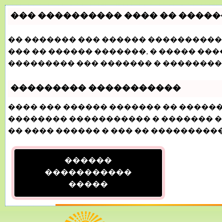
��� ���������� ���� �� �����
�� ������� ��� ������ ���������� 
��� �� ������ �������, � ����� �
��������� ��� ������� � ��������
��������� �����������
���� ��� ������ ������� �� �����
�������� ����������� � ������� ��
�� ���� ������ � ��� �� �����������
������
�����������
�����
16 Март, 2015, 17:44:25
ФОРУМ
ПОМОЩЬ
КАЛЕНДАРЬ
ВОЙТИ
РЕГИСТ