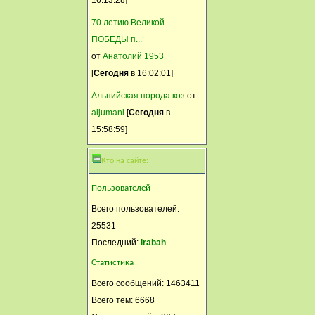
Интересно, а куда делись
70 летию Великой
переселенцы с Украины? Что
ПОБЕДЫ п...
то темы не вижу. Всё с ними в
от
Анатолий 1953
порядке?
[
Сегодня
в 16:02:01]
Альвина
Альпийская порода коз
от
12 Март, 2015, 05:40:13
aljumani
[
Сегодня
в
А у нас метель
15:58:59]
Svetik
Кто на сайте:
11 Март, 2015, 20:51:42
Суздаль +10
Пользователей
Камуфляж
Всего пользователей:
25531
11 Март, 2015, 20:18:20
Последний:
В Москве 13-14 было.
irabah
Статистика
Tanechka1962
Всего сообщений: 1463411
11 Март, 2015, 19:49:45
Всего тем: 6668
А у нас + 15