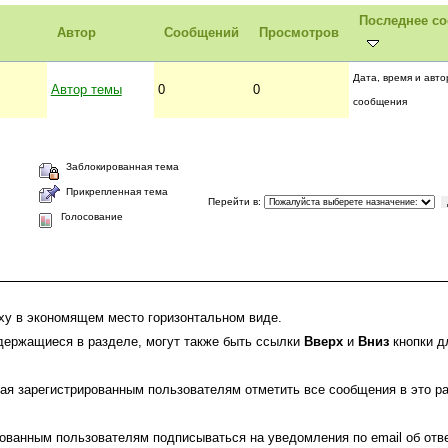
Последнее с
Автор
Сообщений
Просмотров
Дата, время и авто
Автор темы
0
0
сообщения
|
УВЕДОМЛЯТЬ
|
НОВАЯ ТЕМА
|
НОВОЕ ГОЛОСОВАНИЕ
Заблокированная тема
Прикрепленная тема
Перейти в
:
Голосование
ху в экономящем место горизонтальном виде.
держащиеся в разделе, могут также быть ссылки
Вверх
и
Вниз
кнопки д
я зарегистрированным пользователям отметить все сообщения в это ра
ванным пользователям подписываться на уведомления по email об отве