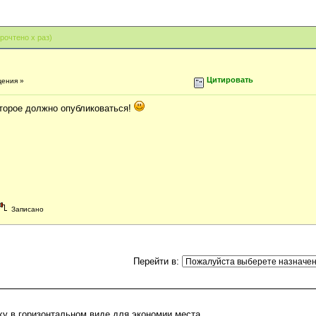
ЕТИТЬ ПРОЧИТАННОЙ
|
ОТПРАВИТЬ ЭТУ ТЕМУ
|
ПЕЧАТЬ
рочтено x раз)
Цитировать
щения »
оторое должно опубликоваться!
Записано
МЕТИТЬ ПРОЧИТАННОЙ
|
ОТПРАВИТЬ ЭТУ ТЕМУ
|
ПЕЧАТЬ
Перейти в
:
ху в горизонтальном виде для экономии места.