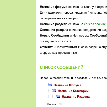
Название форума
ссылка на главную стран
Если
категория
сворачиваемая (показана неб
разворачивания категории.
Название раздела
ссылка на
список сообще
Описание раздела
описание содержания разд
Новые Сообщения
и
Нет новых Сообщени
последнего их визита.
Отметить Прочитанным
кнопка разрешающа
форуме как 'прочитанные'.
СПИСОК СООБЩЕНИЙ
Подобно главной странице раздела, интерфейс с
Название Форума
Название Категории
Название Раздела
Страниц: [
1
]
ПОМЕТИТЬ ПРОЧИТАННЫМИ