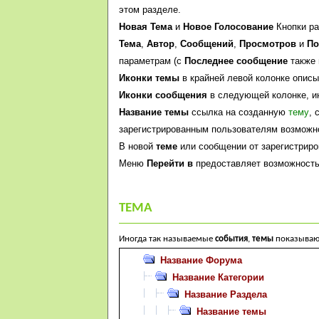
этом разделе.
Новая Тема
и
Новое Голосование
Кнопки ра
Тема
,
Автор
,
Сообщений
,
Просмотров
и
По
параметрам (с
Последнее сообщение
также 
Иконки темы
в крайней левой колонке опис
Иконки сообщения
в следующей колонке, ин
Название темы
ссылка на созданную
тему
, 
зарегистрированным пользователям возможно
В новой
теме
или сообщении от зарегистриро
Меню
Перейти в
предоставляет возможность
ТЕМА
Иногда так называемые
события
,
темы
показывают
Название Форума
Название Категории
Название Раздела
Название темы