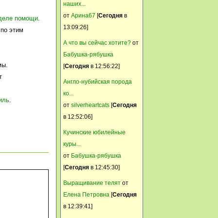
наших...
Камуфляж
от
Арина67
[
Сегодня
в
зделе помощи
.
12 Март, 2015, 16:49:34
13:09:26]
по этим
Они рассредоточились.
А что вы сейчас хотите?
от
Никуша
Бабушка-рябушка
мы.
12 Март, 2015, 11:55:53
[
Сегодня
в 12:56:22]
т
Интересно, а куда делись
Англо-нубийская порода
переселенцы с Украины? Что
ко...
иль
.
то темы не вижу. Всё с ними в
от
silverheartcats
[
Сегодня
порядке?
в 12:52:06]
Альвина
Кучинские юбилейные
12 Март, 2015, 05:40:13
куры...
А у нас метель
от
Бабушка-рябушка
[
Сегодня
в 12:45:30]
Svetik
Выращивание телят
от
11 Март, 2015, 20:51:42
Елена Петровна
[
Сегодня
Суздаль +10
в 12:39:41]
Камуфляж