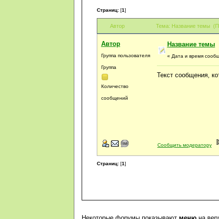
Страниц:
[
1
]
ОТВЕТ
|
УВЕДОМЛЯТЬ
|
ОТМ
Автор
Тема: Название темы (П
Автор
Название темы
Группа пользователя
« Дата и время сооб
Группа
Текст сообщения, к
Количество
сообщений
Сообщить модератору
ОТВЕТ
|
УВЕДОМЛЯТЬ
|
ОТ
Страниц:
[
1
]
Некоторые форумы показывают
меню
на вер