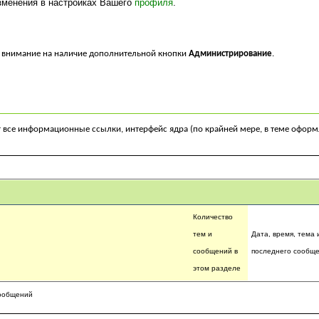
изменения в настройках Вашего
профиля
.
 внимание на наличие дополнительной кнопки
Администрирование
.
т все информационные ссылки, интерфейс ядра (по крайней мере, в теме офор
Количество
тем и
Дата, время, тема 
сообщений в
последнего сообщ
этом разделе
ОТМЕТИТЬ ВСЕ СООБЩЕНИЯ ПРОЧИТАННЫМИ
ообщений