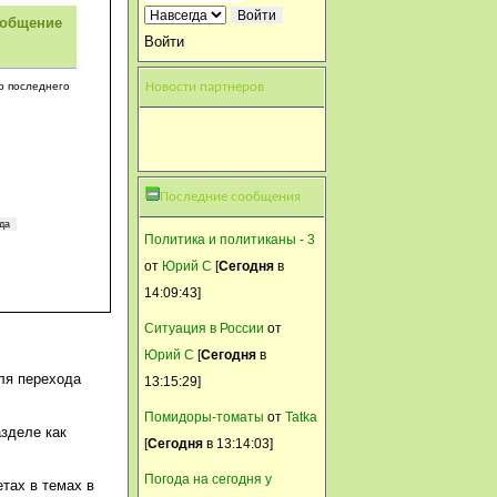
Где радость и
ообщение
подготовительные восторги?
Войти
Совсем в курях увязли? Э?
р последнего
Новости партнеров
Анатолий 1953
14 Март, 2015, 20:49:52
Почему не учавствуем в теме
к 70 летию победы ? Разве
Последние сообщения
наши отцы ,деды матери
бабушки не заслужили
Политика и политиканы - 3
нашей памяти ?
от
Юрий С
[
Сегодня
в
14:09:43]
Svetik
Ситуация в России
от
14 Март, 2015, 00:28:28
Юрий С
[
Сегодня
в
Хоть бы кто то отсемафорил.
ля перехода
13:15:29]
...
Помидоры-томаты
от
Tatka
Никуша
зделе как
[
Сегодня
в 13:14:03]
13 Март, 2015, 21:55:41
Погода на сегодня у
...и затаились
тах в темах в