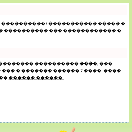
� ����������? ����������� ����� �
�� ���������� ��� ������������ �
���������� ����������
����
, ���
�� � ������� ������ 7 ����. ����
���
������ ������.