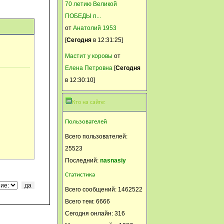
70 летию Великой
11 Март, 2015, 20:18:20
ПОБЕДЫ п...
В Москве 13-14 было.
от
Анатолий 1953
Tanechka1962
[
Сегодня
в 12:31:25]
11 Март, 2015, 19:49:45
Мастит у коровы
от
А у нас + 15
Елена Петровна
[
Сегодня
Анатолий 1953
в 12:30:10]
11 Март, 2015, 14:18:35
Кто на сайте:
тем кому обязаны жизнью
/forum/index.php?
Пользователей
topic=14887.msg1476604;topicseen#new
Всего пользователей:
Vlad_US
25523
Последний:
nasnasiy
10 Март, 2015, 20:11:12
У нас +11 Весна почтии
Статистика
Камуфляж
Всего сообщений: 1462522
Всего тем: 6666
10 Март, 2015, 17:24:47
Сегодня онлайн: 316
Теперь на работу "по