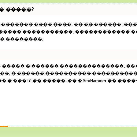
� �����?
������� ���� ����, �� �� ������, ��
������� �����������, ������������ 
� ��������.
� ����� � ������ ��������������, 
�, � ������ ���������� ���������� �
 � ���10 �� �����, �� �
SeoHammer
�� ���
СТРАЦИЯ