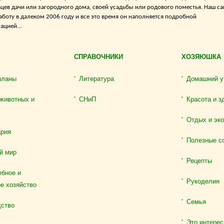
цев дачи или загородного дома, своей усадьбы или родового поместья. Наш са
аботу в далеком 2006 году и все это время он наполняется подробной
цией...
СПРАВОЧНИКИ
ХОЗЯЮШКА
планы
Литература
Домашний у
животных и
СНиП
Красота и з
Отдых и эк
ария
Полезные с
й мир
Рецепты
бное и
Рукоделия
е хозяйство
Семья
дство
Это интерес