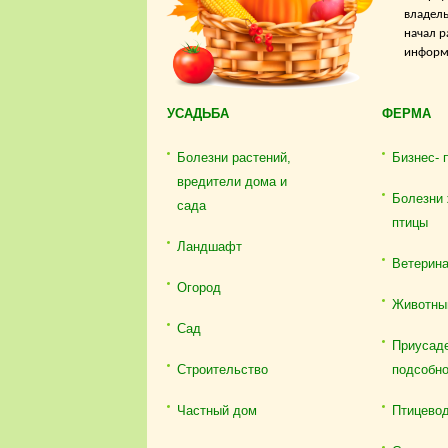
владель
начал р
информа
УСАДЬБА
ФЕРМА
Болезни растений,
Бизнес- 
вредители дома и
Болезни 
сада
птицы
Ландшафт
Ветерин
Огород
Животны
Сад
Приусаде
Строительство
подсобно
Частный дом
Птицево