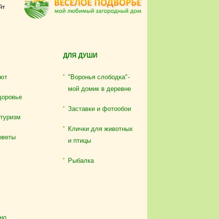
йт
ДЛЯ ДУШИ
ют
"Воронья слободка"-
мой домик в деревне
доровье
Заставки и фотообои
отуризм
Клички для животных
оветы
и птицы
Рыбалка
но