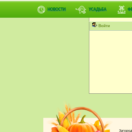
Вы не можете просмат
НОВОСТИ
УСАДЬБА
Ф
Пожалуйста, войдите 
Войти
Загород