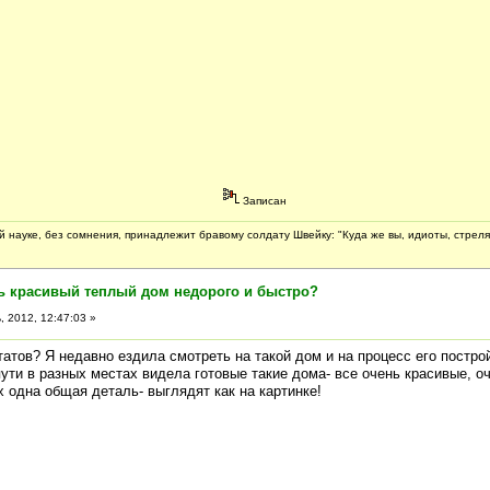
Записан
 науке, без сомнения, принадлежит бравому солдату Швейку: "Куда же вы, идиоты, стреля
ть красивый теплый дом недорого и быстро?
 2012, 12:47:03 »
татов? Я недавно ездила смотреть на такой дом и на процесс его постро
 пути в разных местах видела готовые такие дома- все очень красивые, о
х одна общая деталь- выглядят как на картинке!