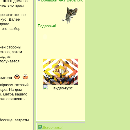
Большой ЧАТ Веселого
 такого дома на
ительно прост.
превратятся во
кус. Далее
ирола
Подворья!
 его- выбор
ней стороны
етона, затем
сад из
 получается
троителя
образом готовый
яцев. На дом
в. метра вашего
ожно заказать
ообще, затраты
Шкворчалка!