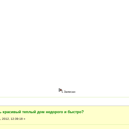
Записан
ть красивый теплый дом недорого и быстро?
 2012, 12:39:18 »