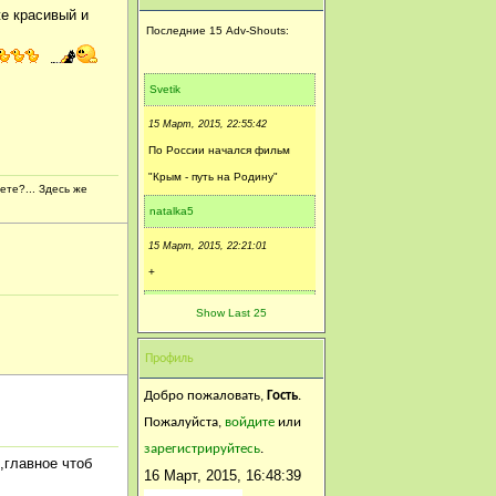
е красивый и
Последние 15 Adv-Shouts:
Svetik
15 Март, 2015, 22:55:42
По России начался фильм
"Крым - путь на Родину"
ете?... Здесь же
natalka5
15 Март, 2015, 22:21:01
+
Камуфляж
Show Last 25
15 Март, 2015, 17:05:12
Профиль
Аргус! Возвращайся! Уже
тепло.
Добро пожаловать,
Гость
.
Пожалуйста,
войдите
или
СЕРГЕЙ-AРГУC
зарегистрируйтесь
.
о,главное чтоб
15 Март, 2015, 05:04:49
16 Март, 2015, 16:48:39
https://www.youtube.com/watch?