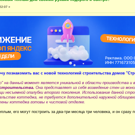
22:07 »
чу познакомить вас с новой технологией строительства домов "Стр
" на данный момент является уникальной в области производства и 
 строительства.
Она представляет из себя возведение стен из мон
щи несъемной опалубки второго поколения. Использование данной стр
ельстве коттеджа, не требуется дополнительной наружной облицовк
тены коттеджа готовы к чистовой отделке.
плым, его могут построить за два-три месяца три человека, и он сразу 