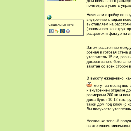
Дом небольшого размер
полметра и успеть управ
Начинаем стройку со вн
внутренние гладкие пов
выставляем на расстоян
Социальные сети:
(напоминает конструктор
расцветок и фактур на 
Затем расстояние между
ровная и готовая стена 
утеплитель 15 см, равн
декоративного бетона по
закатан со всех сторон в
В высоту ежедневно, ка
могут за месяц пост
к внутренней отделке до
размерами 200 кв.м вам 
дома будет 10-12 тыс. р
такой дом под ключ (с к
Вы получаете утепленны
Насколько теплый получ
на отопление минимальн