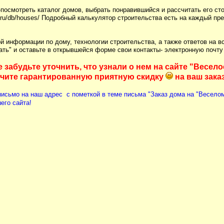
посмотреть каталог домов, выбрать понравившийся и рассчитать его ст
os.ru/db/houses/ Подробный калькулятор строительства есть на каждый п
й информации по дому, технологии строительства, а также ответов на в
ать" и оставьте в открывшейся форме свои контакты- электронную почту
е забудьте уточнить, что узнали о нем на сайте "Весел
учите гарантированную приятную скидку
на ваш заказ
письмо на наш адрес
с пометкой в теме письма "Заказ дома на "Веселом
его сайта!