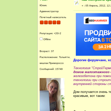
Юлия.
«
:
05 Апрель, 2012, 12:
Администратор
Почетный написатель
Репутация: +20/-2
Offline
Возраст: 37
Расположение: Тольятти,
Дорогие форумчане, хо
кишлак Примороссо
Технология "СтройТермо
Сообщений: 15748
домов малоэтажного
железобетона при помо
технологии при строит
внутренней стороны с
Дом получается очень те
красивым, вот таким: