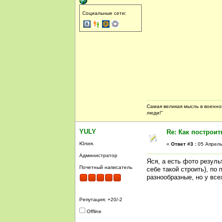
Социальные сети:
Самая великая мысль в военной
люди!"
YULY
Re: Как построи
Юлия.
«
Ответ #3 :
05 Апрель,
Администратор
Яся, а есть фото резуль
Почетный написатель
себе такой строить), по
разнообразные, но у все
Репутация: +20/-2
Offline