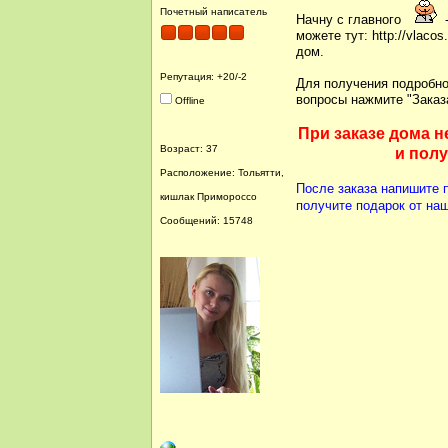
Почетный написатель
Начну с главного
-
можете тут: http://vlac
дом.
Репутация: +20/-2
Для получения подробно
вопросы нажмите "Заказ
Offline
При заказе дома н
Возраст: 37
и пол
Расположение: Тольятти,
После заказа напишите 
кишлак Примороссо
получите подарок от наш
Сообщений: 15748