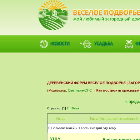
ФОРУМ
ПОМОЩЬ
КАЛЕНДАРЬ
ВОЙТИ
РЕГИСТ
НОВОСТИ
УСАДЬБА
Ф
ДЕРЕВЕНСКИЙ ФОРУМ ВЕСЕЛОЕ ПОДВОРЬЕ | ЗАГ
(Модератор:
Светлана-СПб
) >
Как построить красивый
« пред
Страниц: [
1
]
2
Вниз
Автор
Тема: Как построить красивый
0 Пользователей и 1 Гость смотрят эту тему.
YULY
Как построить кр