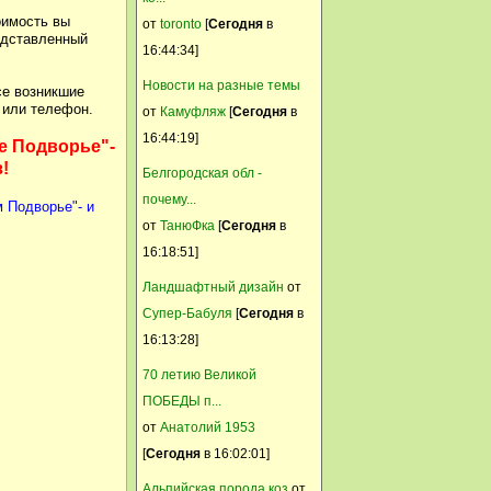
оимость вы
Почему не учавствуем в теме
от
toronto
[
Сегодня
в
редставленный
к 70 летию победы ? Разве
16:44:34]
наши отцы ,деды матери
Новости на разные темы
се возникшие
бабушки не заслужили
 или телефон.
от
Камуфляж
[
Сегодня
в
нашей памяти ?
16:44:19]
ое Подворье"-
Svetik
!
Белгородская обл -
14 Март, 2015, 00:28:28
почему...
 Подворье"- и
Хоть бы кто то отсемафорил.
от
ТанюФка
[
Сегодня
в
...
16:18:51]
Никуша
Ландшафтный дизайн
от
Супер-Бабуля
[
Сегодня
в
13 Март, 2015, 21:55:41
16:13:28]
...и затаились
70 летию Великой
Камуфляж
ПОБЕДЫ п...
12 Март, 2015, 16:49:34
от
Анатолий 1953
Они рассредоточились.
[
Сегодня
в 16:02:01]
Никуша
Альпийская порода коз
от