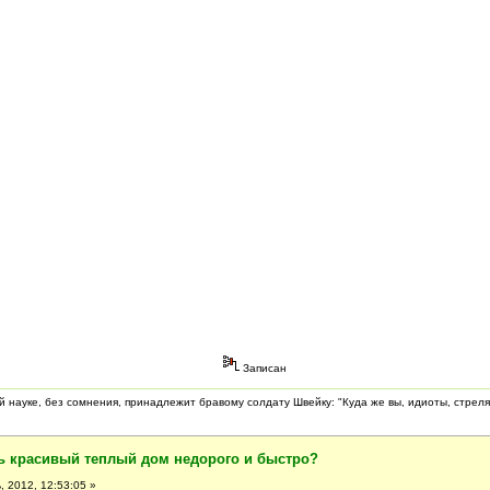
Записан
 науке, без сомнения, принадлежит бравому солдату Швейку: "Куда же вы, идиоты, стреля
ть красивый теплый дом недорого и быстро?
 2012, 12:53:05 »