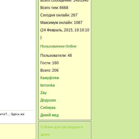
Всего сообщений: 1463346
А у нас + 15
Всего тем: 6668
Сегодня онлайн: 267
Максимум онлайн: 1087
(24 Февраль, 2015, 19:10:10
)
Пользователи Online
Пользователи: 46
Гости: 160
Всего: 206
Камуфляж
ternovka
Zay
Дедушка
Сибирка
ете?... Здесь же
Дикий мед
Супер-Бабуля
Собаки для загородного
ксанка
дома
гиацынта