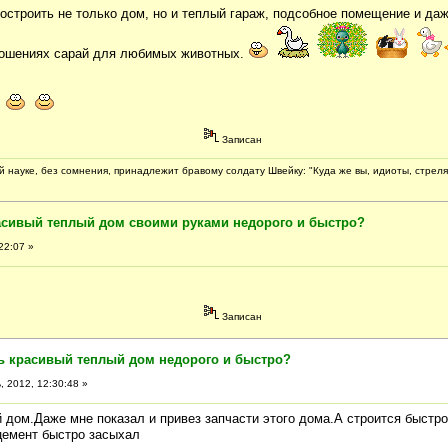
остроить не только дом, но и теплый гараж, подсобное помещение и даж
ношениях сарай для любимых животных.
Записан
 науке, без сомнения, принадлежит бравому солдату Швейку: "Куда же вы, идиоты, стреля
асивый теплый дом своими руками недорого и быстро?
22:07 »
Записан
ть красивый теплый дом недорого и быстро?
 2012, 12:30:48 »
 дом.Даже мне показал и привез запчасти этого дома.А строится быстр
цемент быстро засыхал