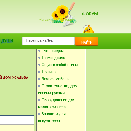
ФОРУМ
Магазин на Подворье
Инкубаторы
 ДУШИ
НАЙТИ
Балконные погребки
Пчеловодам
Термоодеяла
Ощип и забой птицы
Техника
Й ДОМ, УСАДЬБА
Дачная мебель
Строительство, дом
своими руками
Оборудование для
малого бизнеса
Запчасти для
инкубаторов