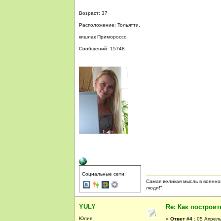
Возраст: 37
Расположение: Тольятти,
кишлак Примороссо
Сообщений: 15748
Социальные сети:
Самая великая мысль в военной
люди!"
YULY
Re: Как построи
Юлия.
«
Ответ #4 :
05 Апрель,