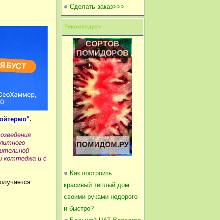
Сделать заказ>>>
Рекомендуем
ойтермо".
возведения
олитного
оительной
и коттеджа и с
Как построить
получается
красивый теплый дом
своими руками недорого
и быстро?