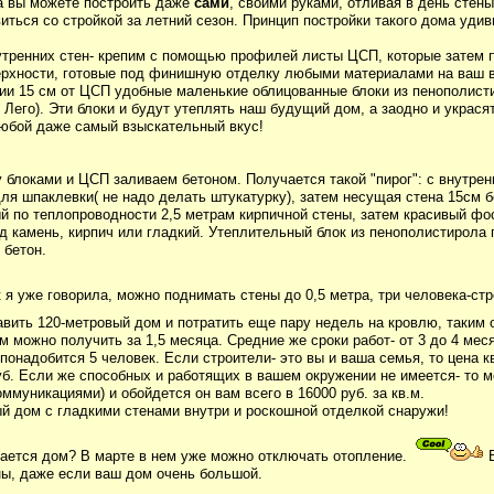
а вы можете построить даже
сами
, своими руками, отливая в день стены
иться со стройкой за летний сезон. Принцип постройки такого дома удив
утренних стен- крепим с помощью профилей листы ЦСП, которые затем 
ерхности, готовые под финишную отделку любыми материалами на ваш в
ии 15 см от ЦСП удобные маленькие облицованные блоки из пенополист
 Лего). Эти блоки и будут утеплять наш будущий дом, а заодно и украсят
любой даже самый взыскательный вкус!
 блоками и ЦСП заливаем бетоном. Получается такой "пирог": с внутрен
для шпаклевки( не надо делать штукатурку), затем несущая стена 15см б
ый по теплопроводности 2,5 метрам кирпичной стены, затем красивый фо
д камень, кирпич или гладкий. Утеплительный блок из пенополистирола
 бетон.
к я уже говорила, можно поднимать стены до 0,5 метра, три человека-с
авить 120-метровый дом и потратить еще пару недель на кровлю, таким 
м можно получить за 1,5 месяца. Средние же сроки работ- от 3 до 4 мес
понадобится 5 человек. Если строители- это вы и ваша семья, то цена к
уб. Если же способных и работящих в вашем окружении не имеется- то м
оммуникациями) и обойдется он вам всего в 16000 руб. за кв.м.
й дом с гладкими стенами внутри и роскошной отделкой снаружи!
ается дом? В марте в нем уже можно отключать отопление.
В
ы, даже если ваш дом очень большой.