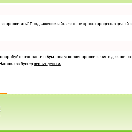
, как продвигать? Продвижение сайта – это не просто процесс, а целы
о, попробуйте технологию
Буст
, она ускоряет продвижение в десятки ра
oHammer
за бустер
вернут деньги.
РАЦИЯ