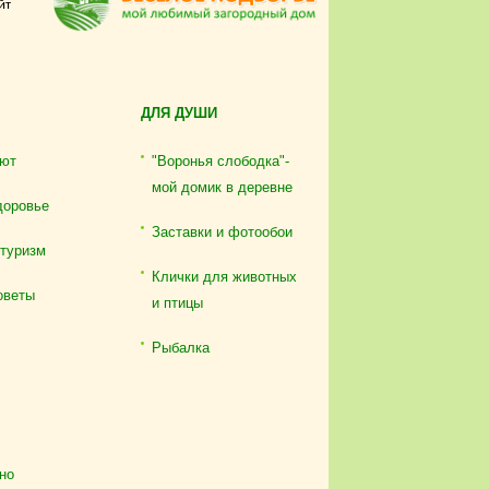
йт
ДЛЯ ДУШИ
ют
"Воронья слободка"-
мой домик в деревне
доровье
Заставки и фотообои
отуризм
Клички для животных
оветы
и птицы
Рыбалка
но