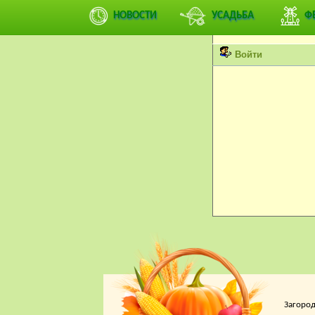
Вы не можете просмат
НОВОСТИ
УСАДЬБА
Ф
Пожалуйста, войдите 
Войти
Загород