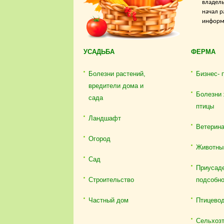
владель
начал р
информа
УСАДЬБА
ФЕРМА
Болезни растений,
Бизнес- 
вредители дома и
Болезни 
сада
птицы
Ландшафт
Ветерин
Огород
Животны
Сад
Приусаде
Строительство
подсобно
Частный дом
Птицево
Сельхозт