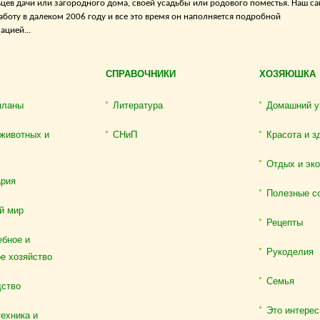
цев дачи или загородного дома, своей усадьбы или родового поместья. Наш са
аботу в далеком 2006 году и все это время он наполняется подробной
цией...
СПРАВОЧНИКИ
ХОЗЯЮШКА
планы
Литература
Домашний у
животных и
СНиП
Красота и з
Отдых и эк
ария
Полезные с
й мир
Рецепты
бное и
Рукоделия
е хозяйство
Семья
дство
Это интерес
ехника и