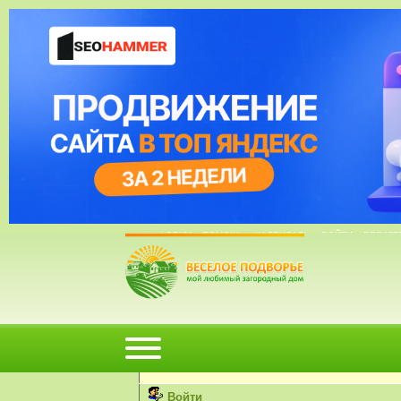
24 Март, 2015, 02:28:39
ФОРУМ
ПОМОЩЬ
КАЛЕНДАРЬ
ВОЙТИ
РЕГИСТ
Внимание!
Вы не можете просматривать профили пользов
Пожалуйста, войдите или
зарегистрируйтесь
н
Войти