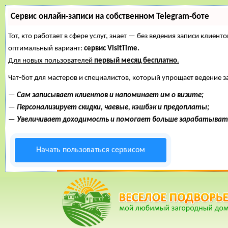
Сервис онлайн-записи на собственном Telegram-боте
Тот, кто работает в сфере услуг, знает — без ведения записи клие
оптимальный вариант:
сервис VisitTime.
Для новых пользователей
первый месяц бесплатно
.
Чат-бот для мастеров и специалистов, который упрощает ведение з
—
Сам записывает клиентов и напоминает им о визите;
—
Персонализирует скидки, чаевые, кэшбэк и предоплаты;
—
Увеличивает доходимость и помогает больше зарабатыват
Начать пользоваться сервисом
16 Март, 2015, 17:14:18
ФОРУМ
ПОМОЩЬ
КАЛЕНДАРЬ
ВОЙТИ
РЕГИСТ
Внимание!