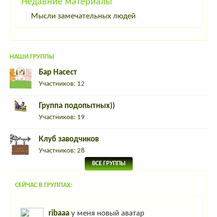
Недавние материалы
Звероводство
Мысли замечательных людей
Павлины и фазаны
НАШИ ГРУППЫ
Павлины и фазаны
Бар Насест
Участников: 12
Индейки
Группа подопытных))
Участников: 19
Кормление и содержание взрослых индеек,
выращивание индюшат.
Клуб заводчиков
Участников: 28
ВСЕ ГРУППЫ
СЕЙЧАС В ГРУППАХ:
ribaaa
у меня новый аватар