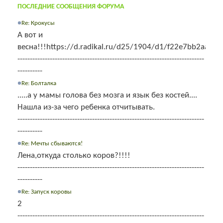
ПОСЛЕДНИЕ СООБЩЕНИЯ ФОРУМА
Re: Крокусы
А вот и
весна!!!https://d.radikal.ru/d25/1904/d1/f22e7bb2aa4b.j
---------------------------------------------------------------------------
----------
Re: Болталка
.....а у мамы голова без мозга и язык без костей....
Нашла из-за чего ребенка отчитывать.
---------------------------------------------------------------------------
----------
Re: Мечты сбываются!
Лена,откуда столько коров?!!!!
---------------------------------------------------------------------------
----------
Re: Запуск коровы
2
---------------------------------------------------------------------------