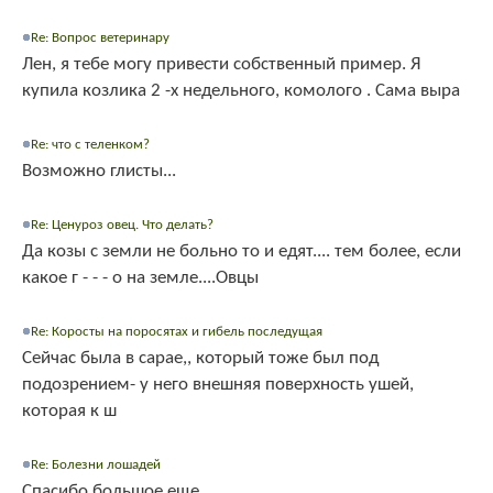
Re: Вопрос ветеринару
Лен, я тебе могу привести собственный пример. Я
купила козлика 2 -х недельного, комолого . Сама выра
Re: что с теленком?
Возможно глисты...
Re: Ценуроз овец. Что делать?
Да козы с земли не больно то и едят.... тем более, если
какое г - - - о на земле....Овцы
Re: Коросты на поросятах и гибель последущая
Сейчас была в сарае,, который тоже был под
подозрением- у него внешняя поверхность ушей,
которая к ш
Re: Болезни лошадей
Спасибо большое еще