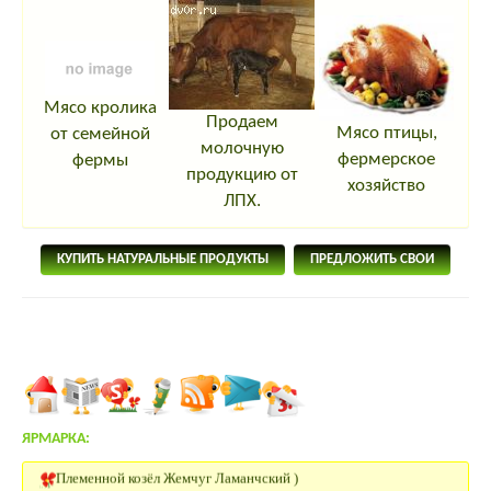
Гуси
Болезни собак
Инкубаторы для яиц
Разное о животных
Болезни кроликов
Мясо кролика
Продаем
Мясо птицы,
от семейной
молочную
фермерское
фермы
продукцию от
Разное о животных
хозяйство
Болезни кур
ЛПХ.
Цесарки
КУПИТЬ НАТУРАЛЬНЫЕ ПРОДУКТЫ
ПРЕДЛОЖИТЬ СВОИ
Болезни кур
Цесарки
Болезни уток
Лошади
Болезни уток
ЯРМАРКА:
Продаю поросят венгерской мангалицы
Лошади
Болезни индеек
Племенной козёл Жемчуг Ламанчский )