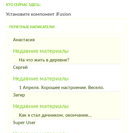
ярмарки меда
КТО СЕЙЧАС ЗДЕСЬ:
Болезни овец
Установите компонент JFusion
Продукты пчеловодства
Инкубация яиц
Болезни овец
ПОЧЕТНЫЕ НАПИСАТЕЛИ:
Пчеловодство,объединение, пчеловод, пчелы,
Инкубация яиц домашней птицы- кур, гусей, уток,
Анастасия
пчела, улей, мед, соты, откачка, перга, прополис,
перепелов, цесарок. Особенности вывода птенцов-
Недавние материалы
пыльца, молочко, пчелиное, маточное, матка,
цыплят, гусят, перепелят. Инкубаторы, модели,
На что жить в деревне?
трутень, продажа, меда, хозяйства, пчеловодческие
выбор.
Сергей
Овцы
Недавние материалы
1 Апреля. Хорошее настроение. Весело.
Загир
Овцы
Недавние материалы
Звероводство
Как я стал дачником, окончание...
Super User