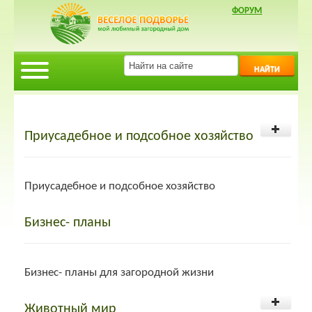
ФОРУМ
НАЙТИ
Приусадебное и подсобное хозяйство
Приусадебное и подсобное хозяйство
Загоны, сараи, вольеры
Бизнес- планы
Загоны, сараи, вольеры
Бизнес- планы для загородной жизни
Погреб
Животный мир