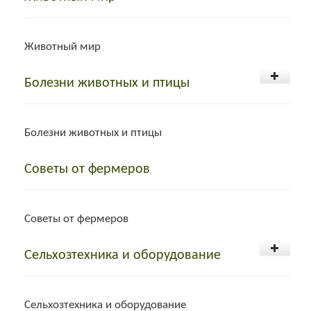
Погреба и овощехранилища
Животный мир
Туалет
Куры
Болезни животных и птицы
Туалет- уличный, дачный, септик, биотуалет
Куры
Болезни животных и птицы
Содержание кур
Кролики
Болезни гусей
Советы от фермеров
Содержание кур
Кролики
Болезни гусей
Советы от фермеров
Породы кур
Породы кроликов
Козы
Болезни свиней
Сельхозтехника и оборудование
Породы кур
Породы кроликов
Козы
Болезни свиней
Сельхозтехника и оборудование