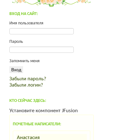
Нубийский козлик
ВХОД НА САЙТ:
Участок 180 км от Москвы
Помогите преобрести инкуб.яйцо.
Имя пользователя
Яйцо инкубационное Юрловская,
Павловская
Пароль
Продам молодых петухов Малинов
Михелинская кукушка
Щенки тибетского мастифа
Запомнить меня
Инкубационное яйцо ROSS 308
Индейка от производителя
Забыли пароль?
продам мясо кролика премиум класса
Забыли логин?
спас от вздутия живота
корма для интенсивного выращивания
КТО СЕЙЧАС ЗДЕСЬ:
комбикорм Пурина PURINA
Установите компонент JFusion
ПОЧЕТНЫЕ НАПИСАТЕЛИ:
Анастасия