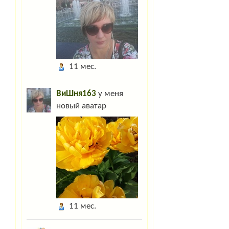
11 мес.
ВиШня163
у меня
новый аватар
11 мес.