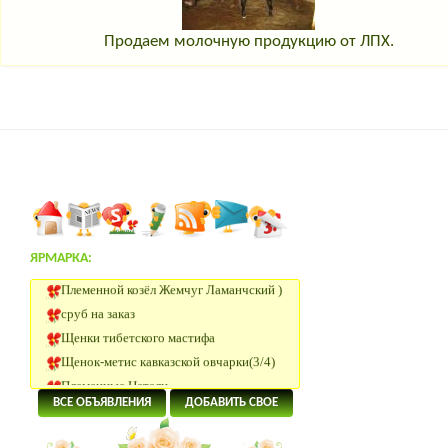
Продаем молочную продукцию от ЛПХ.
ЯРМАРКА:
Племенной козёл Жемчуг Ламанчский )
сруб на заказ
Щенки тибетского мастифа
Щенок-метис кавказской овчарки(3/4)
Племенные Нетели
Нетели Черно-пестрой породы
ВСЕ ОБЪЯВЛЕНИЯ
ДОБАВИТЬ СВОЕ
КРС Казахской Белоголовой породы
Нетели породы Абердин Ангус