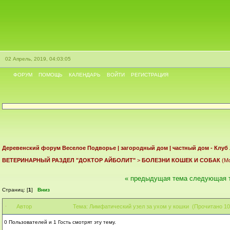
02 Апрель, 2019, 04:03:05
ФОРУМ
ПОМОЩЬ
КАЛЕНДАРЬ
ВОЙТИ
РЕГИСТРАЦИЯ
Деревенский форум Веселое Подворье | загородный дом | частный дом - Клуб
ВЕТЕРИНАРНЫЙ РАЗДЕЛ "ДОКТОР АЙБОЛИТ"
>
БОЛЕЗНИ КОШЕК И СОБАК
(Мо
« предыдущая тема
следующая 
Страниц: [
1
]
Вниз
Автор
Тема: Лимфатический узел за ухом у кошки (Прочитано 10
0 Пользователей и 1 Гость смотрят эту тему.