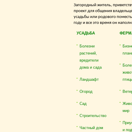
Загородный житель, приветству
проект для общения владельце
усадьбы или родового поместь
году и все это время он напол
УСАДЬБА
ФЕРМ
Болезни
Бизн
растений,
план
вредители
Боле
дома и сада
живо
Ландшафт
птиц
Огород
Вете
Сад
Живо
мир
Строительство
Приу
Частный дом
и по