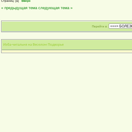
Страниц: [
1
]
Вверх
« предыдущая тема
следующая тема »
Перейти в:
Изба-читальня на Веселом Подворье