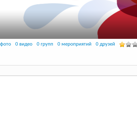
 фото
0 видео
0 групп
0 мероприятий
0 друзей
Персональная информация не
истрация
04.04.2016 18:43
ний вход
1 год