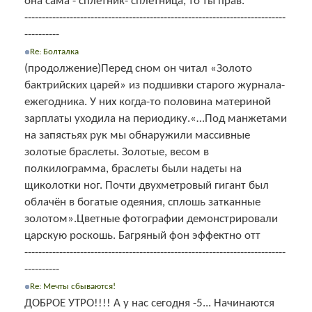
она сама - сплетник- сплетница, то ты прав.
---------------------------------------------------------------------------
----------
Re: Болталка
(продолжение)Перед сном он читал «Золото
бактрийских царей» из подшивки старого журнала-
ежегодника. У них когда-то половина материной
зарплаты уходила на периодику.«…Под манжетами
на запястьях рук мы обнаружили массивные
золотые браслеты. Золотые, весом в
полкилограмма, браслеты были надеты на
щиколотки ног. Почти двухметровый гигант был
облачён в богатые одеяния, сплошь затканные
золотом».Цветные фотографии демонстрировали
царскую роскошь. Багряный фон эффектно отт
---------------------------------------------------------------------------
----------
Re: Мечты сбываются!
ДОБРОЕ УТРО!!!! А у нас сегодня -5... Начинаются