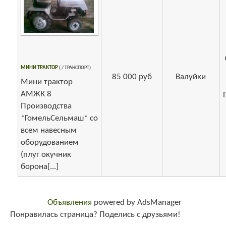
МИНИ ТРАКТОР
( / ТРАНСПОРТ)
85 000 руб
Валуйки
Мини трактор
АМЖК 8
Производства
*ГомельСельмаш* со
всем навесным
оборудованием
(плуг окучник
борона[...]
Объявления
powered by AdsManager
Понравилась страница? Поделись с друзьями!