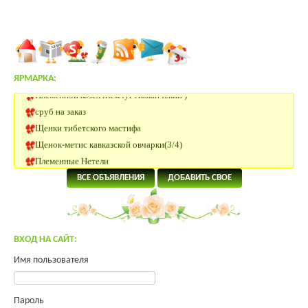
ЯРМАРКА:
Племенной козёл Жемчуг Ламанчский )
сруб на заказ
Щенки тибетского мастифа
Щенок-метис кавказской овчарки(3/4)
Племенные Нетели
Нетели Черно-пестрой породы
ВСЕ ОБЪЯВЛЕНИЯ
ДОБАВИТЬ СВОЕ
КРС Казахской Белоголовой породы
Нетели породы Абердин Ангус
Нубийский козлик
Участок 180 км от Москвы
ВХОД НА САЙТ:
Помогите преобрести инкуб.яйцо.
Имя пользователя
Яйцо инкубационное Юрловская, Павловская
Продам молодых петухов Малинов Михелинская кукушка
Пароль
Щенки тибетского мастифа