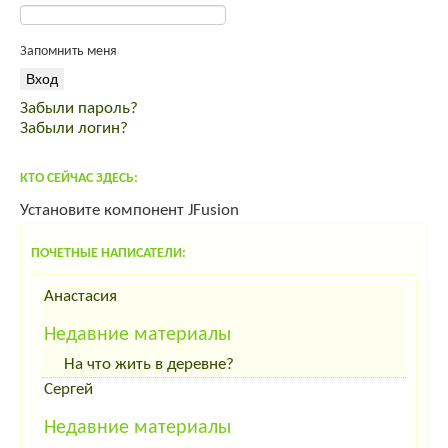
Инкубационное яйцо ROSS 308
Индейка от производителя
Запомнить меня
продам мясо кролика премиум класса
спас от вздутия живота
Забыли пароль?
корма для интенсивного выращивания
Забыли логин?
комбикорм Пурина PURINA
КТО СЕЙЧАС ЗДЕСЬ:
Установите компонент JFusion
ПОЧЕТНЫЕ НАПИСАТЕЛИ:
Анастасия
Недавние материалы
На что жить в деревне?
Сергей
Недавние материалы