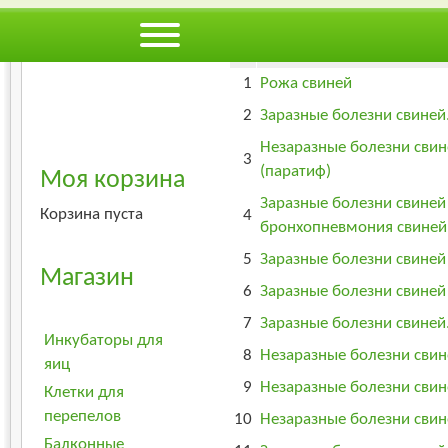
Фильтр по заголовку
№
Заголовок материала
1
Рожа свиней
2
Заразные болезни свиней
Незаразные болезни свин
3
(паратиф)
Моя корзина
Заразные болезни свиней 
Корзина пуста
4
бронхопневмония свиней
5
Заразные болезни свиней 
Магазин
6
Заразные болезни свиней
7
Заразные болезни свиней
Инкубаторы для
8
Незаразные болезни свин
яиц
9
Незаразные болезни свин
Клетки для
перепелов
10
Незаразные болезни сви
Балконные