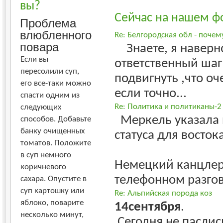
вы?
Сейчас на нашем ф
Проблема
влюбленного
Re: Белгородская обл - поче
повара
Знаете, я наверно
Если вы
ответственный шаг
пересолили суп,
подвигнуть ,что о
его все-таки можно
если точно...
спасти одним из
Re: Политика и политиканы-2
следующих
Меркель указала 
способов. Добавьте
банку очищенных
статуса для восто
томатов. Положите
в суп немного
Немецкий канцлер
коричневого
телефонном разгов
сахара. Опустите в
суп картошку или
Re: Альпийская порода коз
яблоко, поварите
14сентября
.
несколько минут,
Сегодня не паслис