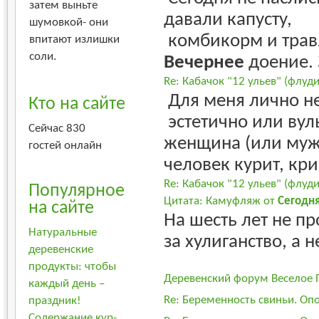
затем выньте
давали капусту,
шумовкой- они
комбикорм и травя
впитают излишки
соли.
Вечернее
доение. 
Re: Кабачок "12 ульев" (флуд
Для меня лично не
Кто на сайте
эстетично или вул
Сейчас 830
женщина (или муж
гостей онлайн
человек курит, кри
Re: Кабачок "12 ульев" (флуд
Популярное
Цитата: Камуфляж от
Сегодн
на сайте
На шесть лет не п
Натуральные
за хулиганство, а н
деревенские
продукты: чтобы
Деревенский форум Веселое 
каждый день –
Re: Беременность свиньи. Оп
праздник!
Содержание кур-