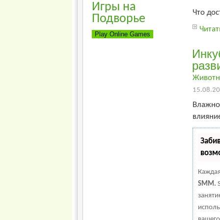
Игры на
Что дос
Подворье
Читат
Инку
разв
Животн
15.08.20
Влажно
влияние
Заби
возм
Каждая
SMM.
S
заняти
исполь
вашего