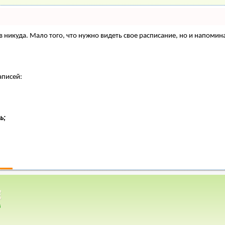
нтов никуда. Мало того, что нужно видеть свое расписание, но и напо
аписей:
ь;
=> Инкубация яиц
газин
*
Объявления
*
убация яиц домашней птицы.
ята, гусята, утята, перепелята.