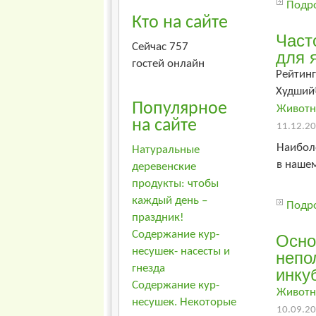
Подро
Кто на сайте
Част
Сейчас 757
для 
гостей онлайн
Рейтинг
Худший
Популярное
Животн
на сайте
11.12.20
Наибол
Натуральные
в наше
деревенские
продукты: чтобы
каждый день –
Подро
праздник!
Содержание кур-
Осно
несушек- насесты и
непо
гнезда
инку
Содержание кур-
Животн
несушек. Некоторые
10.09.20