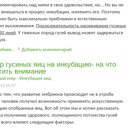
ментировать над ними в свое удовольствие, но... Но вы не
вмешаться в процесс инкубации, изменить его. Поэтому
жен быть максимально приближен к естественным
ям высиживания.
Продолжительность насиживания гусиных
30 дней
. У тяжелых пород гусей вывод может задержаться
дня.
бнее...
Добавить комментарий
р гусиных яиц на инкубацию- на что
тить внимание
ый мир
-
Инкубация яиц
12 21:57
 с тем, что развитие эмбриона происходит не в утробе
, человек получил возможность применять искусственную
ию отобранных яиц. Вот об этом мы и хотим рассказать
На получение здорового, полноценного потомства гусей
 всего влияют следующие факторы: