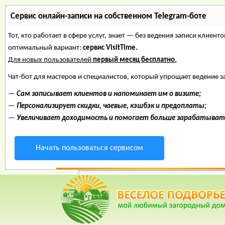
Сервис онлайн-записи на собственном Telegram-боте
Тот, кто работает в сфере услуг, знает — без ведения записи клие
оптимальный вариант:
сервис VisitTime.
Для новых пользователей
первый месяц бесплатно
.
Чат-бот для мастеров и специалистов, который упрощает ведение з
—
Сам записывает клиентов и напоминает им о визите;
—
Персонализирует скидки, чаевые, кэшбэк и предоплаты;
—
Увеличивает доходимость и помогает больше зарабатыват
Начать пользоваться сервисом
Веселое Подворье- Главная страница
*
Главная
*
Форум
*
Энциклопедия
*
Ма
Инк
Цыпл