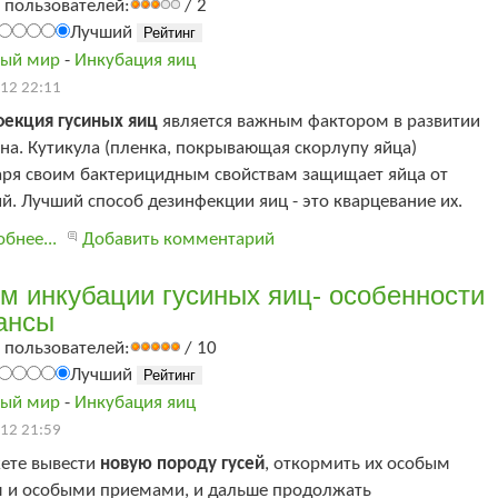
 пользователей:
/ 2
Лучший
ый мир
-
Инкубация яиц
12 22:11
екция гусиных яиц
является важным фактором в развитии
а. Кутикула (пленка, покрывающая скорлупу яйца)
аря своим бактерицидным свойствам защищает яйца от
й. Лучший способ дезинфекции яиц - это кварцевание их.
бнее...
Добавить комментарий
м инкубации гусиных яиц- особенности
ансы
 пользователей:
/ 10
Лучший
ый мир
-
Инкубация яиц
12 21:59
ете вывести
новую породу гусей
, откормить их особым
 и особыми приемами, и дальше продолжать