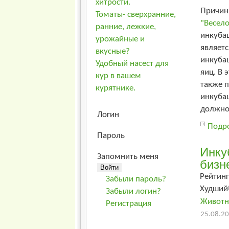
хитрости.
Причин
Томаты- сверхранние,
"Весел
ранние, лежкие,
инкуба
урожайные и
являет
вкусные?
инкуба
Удобный насест для
яиц. В 
кур в вашем
также 
курятнике.
инкуба
должно
Логин
Подро
Пароль
Инку
Запомнить меня
бизн
Рейтинг
Забыли пароль?
Худший
Забыли логин?
Животн
Регистрация
25.08.20