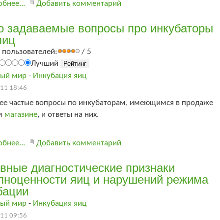
бнее...
Добавить комментарий
о задаваемые вопросы про инкубаторы
яиц
 пользователей:
/ 5
Лучший
ый мир
-
Инкубация яиц
11 18:46
ее частые вопросы по инкубаторам, имеющимся в продаже
м
магазине
, и ответы на них.
бнее...
Добавить комментарий
вные диагностические признаки
лноценности яиц и нарушений режима
бации
ый мир
-
Инкубация яиц
11 09:56