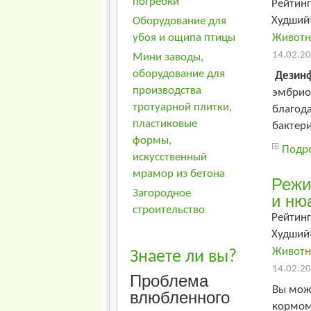
погребки
Рейтинг
Худший
Оборудование для
убоя и ощипа птицы
Животн
14.02.20
Мини заводы,
оборудование для
Дезинф
производства
эмбрион
тротуарной плитки,
благод
пластиковые
бактери
формы,
Подро
искусственный
мрамор из бетона
Режи
Загородное
и ню
строительство
Рейтинг
Худший
Животн
Знаете ли вы?
14.02.20
Проблема
Вы мож
влюбленного
кормом