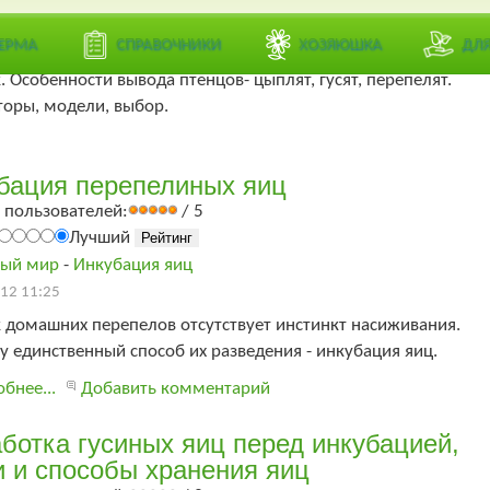
елое Подворье
ЕРМА
СПРАВОЧНИКИ
ХОЗЯЮШКА
ДЛ
ия яиц домашней птицы- кур, гусей, уток, перепелов,
. Особенности вывода птенцов- цыплят, гусят, перепелят.
оры, модели, выбор.
бация перепелиных яиц
 пользователей:
/ 5
Лучший
ый мир
-
Инкубация яиц
12 11:25
 домашних перепелов отсутствует инстинкт насиживания.
 единственный способ их разведения - инкубация яиц.
бнее...
Добавить комментарий
ботка гусиных яиц перед инкубацией,
и и способы хранения яиц