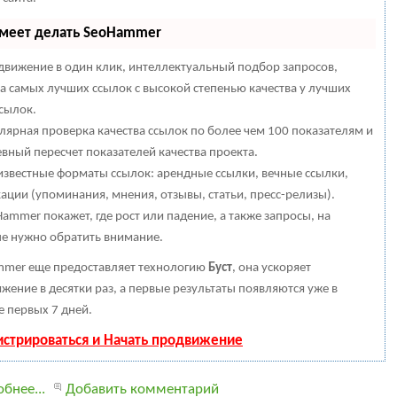
умеет делать SeoHammer
вижение в один клик, интеллектуальный подбор запросов,
а самых лучших ссылок с высокой степенью качества у лучших
сылок.
лярная проверка качества ссылок по более чем 100 показателям и
вный пересчет показателей качества проекта.
известные форматы ссылок: арендные ссылки, вечные ссылки,
ации (упоминания, мнения, отзывы, статьи, пресс-релизы).
ammer покажет, где рост или падение, а также запросы, на
е нужно обратить внимание.
mer еще предоставляет технологию
Буст
, она ускоряет
жение в десятки раз, а первые результаты появляются уже в
е первых 7 дней.
истрироваться и Начать продвижение
бнее...
Добавить комментарий