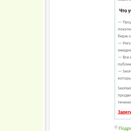
Что 
— Прод
покупк
бирж с
— Регу
ежедне
— Все 
публик
— SeoH
которы
SeoHam
продви
течени
Зарег
Подро