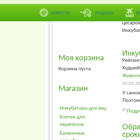
Вес
НОВОСТИ
УСАДЬБА
Ф
Инкубац
цесарок
Инкубат
Инку
Моя корзина
Рейтинг
Худший
Корзина пуста
Животн
02.03.20
Магазин
У самок
Поэтому
Инкубаторы для яиц
Подро
Клетки для
перепелов
Обра
срок
Балконные