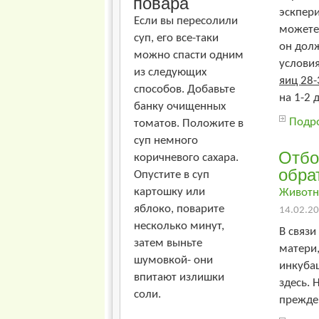
повара
эскпери
Если вы пересолили
можете 
суп, его все-таки
он дол
можно спасти одним
услови
из следующих
яиц 28-
способов. Добавьте
на 1-2 
банку очищенных
Подро
томатов. Положите в
суп немного
Отбо
коричневого сахара.
обра
Опустите в суп
картошку или
Животн
яблоко, поварите
14.02.20
несколько минут,
В связи
затем выньте
матери
шумовкой- они
инкубац
впитают излишки
здесь. 
соли.
прежде