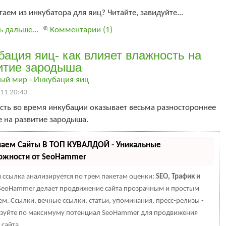
таем из инкубатора для яиц? Читайте, завидуйте...
ь дальше...
Комментарии (1)
бация яиц- как влияет влажность на
итие зародыша
ый мир
-
Инкубация яиц
11 20:43
сть во время инкубации оказывает весьма разностороннее
 на развитие зародыша.
ваем Сайты В ТОП КУВАЛДОЙ - Уникальные
ожности от SeoHammer
 ссылка анализируется по трем пакетам оценки:
SEO, Трафик и
eoHammer делает продвижение сайта прозрачным и простым
ем. Ссылки, вечные ссылки, статьи, упоминания, пресс-релизы -
зуйте по максимуму потенциал SeoHammer для продвижения
 сайта.