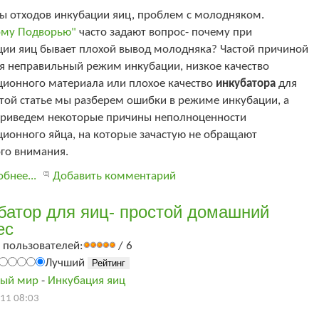
ы отходов инкубации яиц, проблем с молодняком.
ому Подворью"
часто задают вопрос- почему при
ции яиц бывает плохой вывод молодняка? Частой причиной
ся неправильный режим инкубации, низкое качество
ционного материала или плохое качество
инкубатора
для
этой статье мы разберем ошибки в режиме инкубации, а
приведем некоторые причины неполноценности
ционного яйца, на которые зачастую не обращают
го внимания.
бнее...
Добавить комментарий
батор для яиц- простой домашний
ес
 пользователей:
/ 6
Лучший
ый мир
-
Инкубация яиц
11 08:03