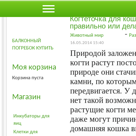
Когтеточка для ко
правильно или дел
-
Животный мир
Ра
БАЛКОННЫЙ
16.05.2014 15:40
ПОГРЕБОК КУПИТЬ
Природой заложено
когти растут пост
Моя корзина
природе они стачи
Корзина пуста
камни, по которы
передвигается. У
Магазин
нет такой возможн
растущие когти м
Инкубаторы для
даже могут причи
яиц
домашняя кошка 
Клетки для