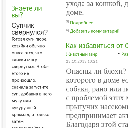
ухода за кошкой, д
Знаете ли
доме.
вы?
Подробнее...
Супчик
свернулся?
Добавить комментарий
Готовя суп- пюре,
Как избавиться от 
хозяйки обычно
-
опасаются, что
Животный мир
Ра
сливки могут
23.10.2013 18:21
свернуться. Чтобы
Опасны ли блохи?
этого не
которого в доме е
произошло,
собака, рано или 
сначала загустите
суп, добавив в него
с проблемой этих 
муку или
прыгучих насекомы
кукурузный
предпринимает ак
крахмал, и только
затем
Благодаря этой ст