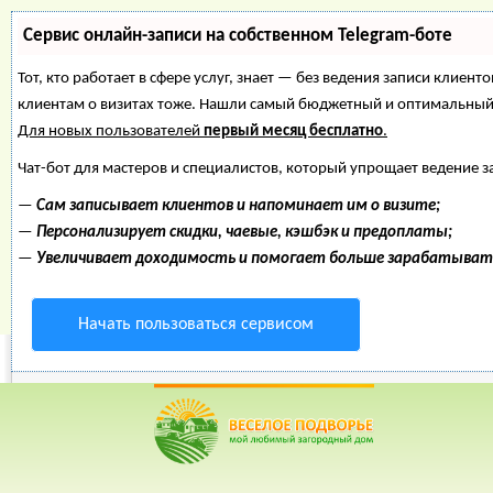
Сервис онлайн-записи на собственном Telegram-боте
Тот, кто работает в сфере услуг, знает — без ведения записи клиент
клиентам о визитах тоже. Нашли самый бюджетный и оптимальный
Для новых пользователей
первый месяц бесплатно
.
Чат-бот для мастеров и специалистов, который упрощает ведение з
—
Сам записывает клиентов и напоминает им о визите;
—
Персонализирует скидки, чаевые, кэшбэк и предоплаты;
—
Увеличивает доходимость и помогает больше зарабатыват
Начать пользоваться сервисом
Веселое Подворье- Главная страница
=> Разное о животны
*
Главная
*
Форум
*
Энциклопедия
*
Магазин
*
Объявления
Разное о животн
животных. Весе