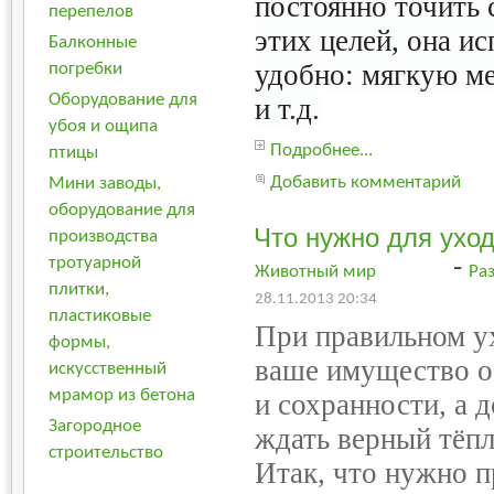
постоянно точить 
перепелов
этих целей, она ис
Балконные
удобно: мягкую ме
погребки
Оборудование для
и т.д.
убоя и ощипа
Подробнее...
птицы
Добавить комментарий
Мини заводы,
оборудование для
Что нужно для уход
производства
тротуарной
-
Животный мир
Ра
плитки,
28.11.2013 20:34
пластиковые
При правильном у
формы,
ваше имущество ос
искусственный
мрамор из бетона
и сохранности, а д
Загородное
ждать верный тёп
строительство
Итак, что нужно п