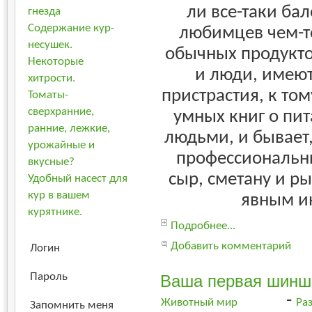
ли все-таки ба
гнезда
Содержание кур-
любимцев чем-т
несушек.
обычных продукто
Некоторые
и люди, имеют
хитрости.
пристрастия, к том
Томаты-
сверхранние,
умных книг о пи
ранние, лежкие,
людьми, и бывает,
урожайные и
профессиональны
вкусные?
сыр, сметану и р
Удобный насест для
кур в вашем
явным и
курятнике.
Подробнее...
Добавить комментарий
Логин
Пароль
Ваша первая шинш
-
Животный мир
Ра
Запомнить меня