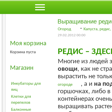
Веселое Подвор
Выращивание редис
-
Огород
Капуста, редис
29.02.2012 00:00
Моя корзина
РЕДИС – ЗДЕС
Корзина пуста
Многие из людей з
Магазин
овощи
, как не ст
вырастить не тольк
, а и
на по
Инкубаторы для
огороде
яиц
горшочках, либо в
Клетки для
контейнерах очень
перепелов
выращивать растен
Балконные