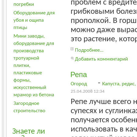
проблем с вредит
погребки
грибковыми болезн
Оборудование для
прополкой. В горш
убоя и ощипа
птицы
можно даже выра
Мини заводы,
это растение, кото
оборудование для
Подробнее...
производства
тротуарной
Добавить комментарий
плитки,
пластиковые
Репа
формы,
-
Огород
Капуста, редис
искусственный
25.04.2008 12:34
мрамор из бетона
Репе лучше всего 
Загородное
супесях и суглинка
строительство
получается особен
использовать в ка
Знаете ли