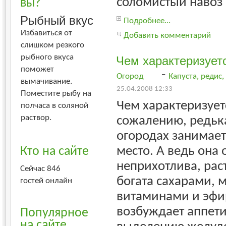
соломистый навоз
вы?
Рыбный вкус
Подробнее...
Избавиться от
Добавить комментарий
слишком резкого
рыбного вкуса
Чем характеризует
поможет
-
Огород
Капуста, редис
вымачивание.
25.04.2008 12:33
Поместите рыбу на
Чем характеризует
полчаса в соляной
раствор.
сожалению, редьк
огородах занимает
место. А ведь она
Кто на сайте
неприхотлива, раст
Сейчас 846
богата сахарами, 
гостей онлайн
витаминами и эф
возбуждает аппети
Популярное
на сайте