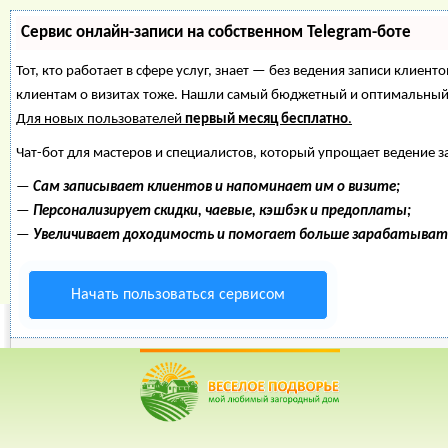
Сервис онлайн-записи на собственном Telegram-боте
Тот, кто работает в сфере услуг, знает — без ведения записи клиент
клиентам о визитах тоже. Нашли самый бюджетный и оптимальный
Для новых пользователей
первый месяц бесплатно
.
Чат-бот для мастеров и специалистов, который упрощает ведение з
—
Сам записывает клиентов и напоминает им о визите;
—
Персонализирует скидки, чаевые, кэшбэк и предоплаты;
—
Увеличивает доходимость и помогает больше зарабатыват
Начать пользоваться сервисом
Веселое Подворье- Главная страница
=>
Огород
=> Капуст
*
Главная
*
Форум
*
Энциклопедия
*
Магазин
*
Объявления
Капуста, редис, 
Выращивание, ра