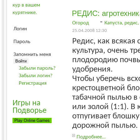
кур в вашем
РЕДИС: агротехник
курятнике.
-
Огород
Капуста, редис
Логин
25.04.2008 12:30
Редис, как всякая
Пароль
культура, очень тр
Запомнить меня
плодородию почвы
удобрения.
Забыли пароль?
Забыли логин?
Чтобы уберечь всх
Регистрация
крестоцветной бл
табачной пылью в 
Игры на
или золой (1:1). В
Подворье
отпугивает блошку
дорожной пылью.
Подробнее...