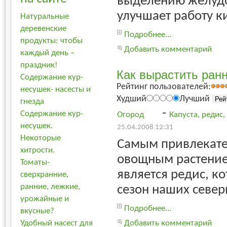
выделению желудо
улучшает работу к
Натуральные
деревенские
Подробнее...
продукты: чтобы
Добавить комментарий
каждый день –
праздник!
Как вырастить ран
Содержание кур-
Рейтинг пользователей:
несушек- насесты и
Худший
Лучший
гнезда
-
Содержание кур-
Огород
Капуста, редис
несушек.
25.04.2008 12:31
Некоторые
Самым привлекат
хитрости.
овощным растение
Томаты-
является редис, к
сверхранние,
ранние, лежкие,
сезон наших севе
урожайные и
Подробнее...
вкусные?
Удобный насест для
Добавить комментарий