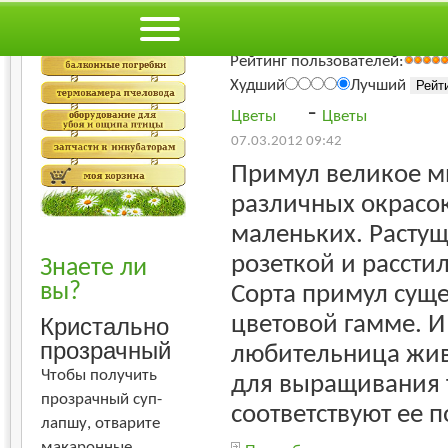
Веселое Подвор
Первоцвет- ПРИМ
Рейтинг пользователей:
Худший
Лучший
-
Цветы
Цветы
07.03.2012 09:42
Примул великое м
различных окрасок
маленьких. Расту
розеткой и рассти
Знаете ли
вы?
Сорта примул суще
цветовой гамме. И
Кристально
прозрачный
любительница жив
Чтобы получить
для выращивания т
прозрачный суп-
соответствуют ее 
лапшу, отварите
макаронные