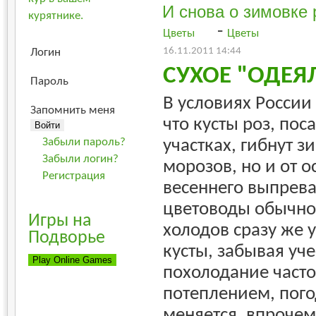
И снова о зимовке 
курятнике.
-
Цветы
Цветы
16.11.2011 14:44
Логин
СУХОЕ "ОДЕЯ
Пароль
В условиях России
Запомнить меня
что кусты роз, по
участках, гибнут з
Забыли пароль?
Забыли логин?
морозов, но и от о
Регистрация
весеннего выпрев
цветоводы обычно
Игры на
холодов сразу же 
Подворье
кусты, забывая уче
похолодание часто
потеплением, пого
меняется, впрочем