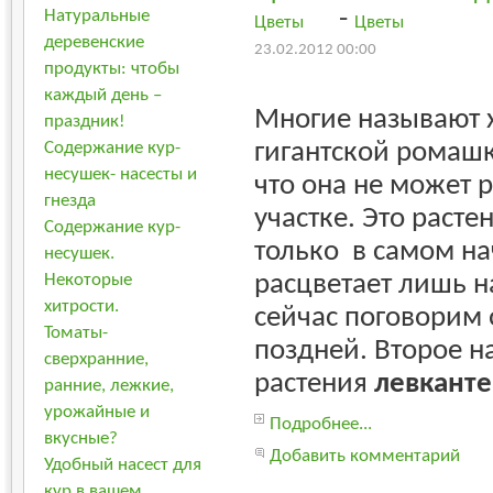
-
Натуральные
Цветы
Цветы
деревенские
23.02.2012 00:00
продукты: чтобы
каждый день –
Многие называют 
праздник!
гигантской ромашк
Содержание кур-
несушек- насесты и
что она не может 
гнезда
участке. Это расте
Содержание кур-
только в самом на
несушек.
расцветает лишь 
Некоторые
хитрости.
сейчас поговорим 
Томаты-
поздней. Второе н
сверхранние,
растения
левкант
ранние, лежкие,
урожайные и
Подробнее...
вкусные?
Добавить комментарий
Удобный насест для
кур в вашем