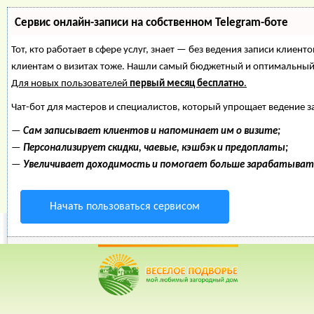
Сервис онлайн-записи на собственном Telegram-боте
Тот, кто работает в сфере услуг, знает — без ведения записи клиент
клиентам о визитах тоже. Нашли самый бюджетный и оптимальный
Для новых пользователей
первый месяц бесплатно
.
Чат-бот для мастеров и специалистов, который упрощает ведение з
—
Сам записывает клиентов и напоминает им о визите;
—
Персонализирует скидки, чаевые, кэшбэк и предоплаты;
—
Увеличивает доходимость и помогает больше зарабатыват
Начать пользоваться сервисом
Веселое Подворье- Главная страница
=> Цветы
*
Главная
*
Форум
*
Энциклопедия
*
Магазин
*
Объявления
Цветы садовые.
георгины, флокс