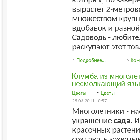
которых, по завер
вырастет 2-метров
множеством крупн
вдобавок и разной
Садоводы- любите
раскупают этот тов
Подробнее...
Ком
Клумба из многолет
несмолкающий язы
-
Цветы
Цветы
28.03.2011 10:57
Многолетники - н
украшение
сада
. 
красочных растен
создавать захват