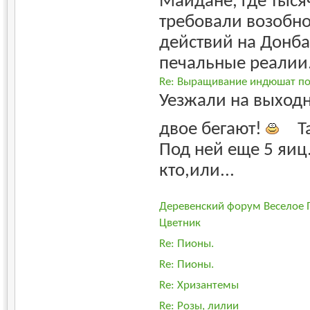
Майдане, где тыс
требовали возобн
действий на Донба
печальные реалии.
Re: Выращивание индюшат п
Уезжали на выход
двое бегают!
Т
Под ней еще 5 яиц
кто,или...
Деревенский форум Веселое 
Цветник
Re: Пионы.
Re: Пионы.
Re: Хризантемы
Re: Розы, лилии